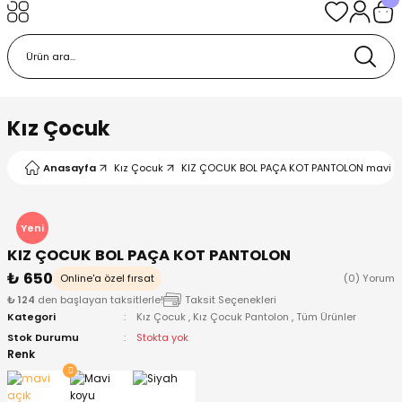
Geri Dön
Geri Dön
Geri Dön
Geri Dön
Geri Dön
k
k
 Ürünleri
iye
 Çorap
iye
tkı, Bere ve Eldiven
Kız Çocuk
dy
 Gömlek
sesuarları
Battaniye
Anasayfa
Kız Çocuk
KIZ ÇOCUK BOL PAÇA KOT PANTOLON mavi aç
orap
ç Giyim
ı, Bere ve Eldiven
Body
Yeni
KIZ ÇOCUK BOL PAÇA KOT PANTOLON
ise
Kazak
ttaniye
ıtçıtlı Body
₺ 650
Online'a özel fırsat
(0) Yorum
₺ 124
den başlayan taksitlerle!
Taksit Seçenekleri
k
Mont
dy
Çorap ve Patik
Kategori
Kız Çocuk
,
Kız Çocuk Pantolon
,
Tüm Ürünler
Stok Durumu
Stokta yok
ömlek
Pantolon
ıtlı Body
astane Çıkışı ve Zıbın Seti
Renk
Giyim
Pijama Takımı
rap ve Patik
Pantolon