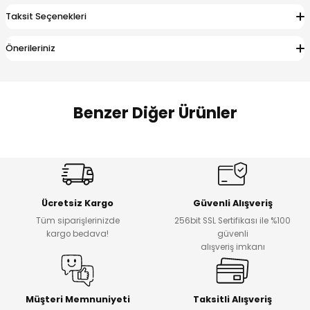
 Alt
lum
Taksit Seçenekleri
ka ve Taç
Önerileriniz
lum
Benzer Diğer Ürünler
lek
Amine
%27
%14
Dantelya Kız Çocuk Tişört
Puba Unisex Kot 3’lü Takım
Yeni
Yeni
Ücretsiz Kargo
Güvenli Alışveriş
₺ 450
₺ 1.800
Tüm siparişlerinizde
256bit SSL Sertifikası ile %100
₺ 330
₺ 1.550
kargo bedava!
güvenli
alışveriş imkanı
%20
%19
Urban Kız Çocuk Süveterli Tunik Gömlek
Navi Kız Çocuk Kot Pantolon
Yeni
Yeni
Müşteri Memnuniyeti
Taksitli Alışveriş