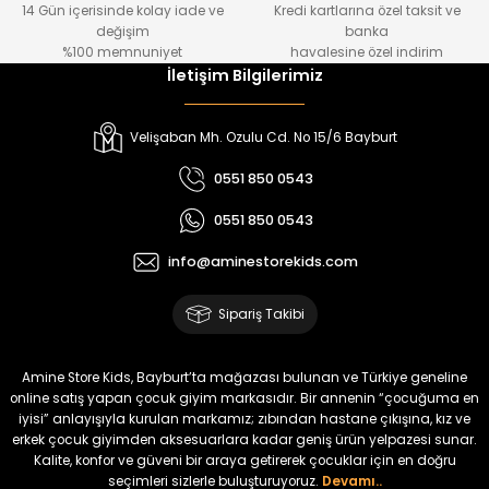
14 Gün içerisinde kolay iade ve
Kredi kartlarına özel taksit ve
₺ 1.000
₺ 800
değişim
banka
₺ 800
₺ 650
%100 memnuniyet
havalesine özel indirim
İletişim Bilgilerimiz
%17
%15
Melra Kız Çocuk Kot Pantolon
Tivon Kız Çocuk 3’lü Takım
Velişaban Mh. Ozulu Cd. No 15/6 Bayburt
Yeni
Yeni
0551 850 0543
₺ 700
₺ 2.750
0551 850 0543
₺ 580
₺ 2.340
info@aminestorekids.com
%22
%22
Koren Kız Çocuk ve Bebek Tayt
Koren Kız Çocuk ve Bebek Tayt
Sipariş Takibi
Yeni
Yeni
₺ 320
₺ 320
Amine Store Kids, Bayburt’ta mağazası bulunan ve Türkiye geneline
₺ 250
₺ 250
online satış yapan çocuk giyim markasıdır. Bir annenin “çocuğuma en
iyisi” anlayışıyla kurulan markamız; zıbından hastane çıkışına, kız ve
erkek çocuk giyimden aksesuarlara kadar geniş ürün yelpazesi sunar.
%22
%22
Kalite, konfor ve güveni bir araya getirerek çocuklar için en doğru
Koren Kız Çocuk ve Bebek Tayt
Koren Kız Çocuk ve Bebek Tayt
seçimleri sizlerle buluşturuyoruz.
Devamı..