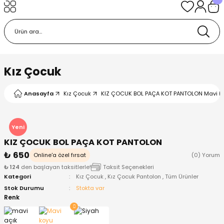
Geri Dön
Geri Dön
Geri Dön
Geri Dön
Geri Dön
k
k
 Ürünleri
iye
 Çorap
iye
tkı, Bere ve Eldiven
Kız Çocuk
dy
 Gömlek
sesuarları
Battaniye
Anasayfa
Kız Çocuk
KIZ ÇOCUK BOL PAÇA KOT PANTOLON Mavi ko
orap
ç Giyim
ı, Bere ve Eldiven
Body
Yeni
KIZ ÇOCUK BOL PAÇA KOT PANTOLON
ise
Kazak
ttaniye
ıtçıtlı Body
₺ 650
Online'a özel fırsat
(0) Yorum
₺ 124
den başlayan taksitlerle!
Taksit Seçenekleri
k
Mont
dy
Çorap ve Patik
Kategori
Kız Çocuk
,
Kız Çocuk Pantolon
,
Tüm Ürünler
Stok Durumu
Stokta var
ömlek
Pantolon
ıtlı Body
astane Çıkışı ve Zıbın Seti
Renk
Giyim
Pijama Takımı
rap ve Patik
Pantolon