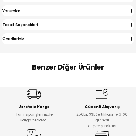
 Alt
lum
Yorumlar
ka ve Taç
Taksit Seçenekleri
lum
Önerileriniz
lek
Benzer Diğer Ürünler
Amine
%27
%14
Dantelya Kız Çocuk Tişört
Puba Unisex Kot 3’lü Takım
Yeni
Yeni
Ücretsiz Kargo
Güvenli Alışveriş
₺ 450
₺ 1.800
Tüm siparişlerinizde
256bit SSL Sertifikası ile %100
₺ 330
₺ 1.550
kargo bedava!
güvenli
alışveriş imkanı
%20
%19