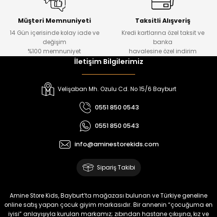
Urban Kız Çocuk Süveterli Tunik Gömlek
Navi Kız Çocuk Kot Pantolon
Yeni
Yeni
Müşteri Memnuniyeti
Taksitli Alışveriş
14 Gün içerisinde kolay iade ve
Kredi kartlarına özel taksit ve
₺ 1.000
₺ 800
değişim
banka
₺ 800
₺ 650
%100 memnuniyet
havalesine özel indirim
İletişim Bilgilerimiz
%17
%15
Melra Kız Çocuk Kot Pantolon
Tivon Kız Çocuk 3’lü Takım
Velişaban Mh. Ozulu Cd. No 15/6 Bayburt
Yeni
Yeni
0551 850 0543
₺ 700
₺ 2.750
0551 850 0543
₺ 580
₺ 2.340
info@aminestorekids.com
%22
%22
Koren Kız Çocuk ve Bebek Tayt
Koren Kız Çocuk ve Bebek Tayt
Sipariş Takibi
Yeni
Yeni
₺ 320
₺ 320
Amine Store Kids, Bayburt’ta mağazası bulunan ve Türkiye geneline
₺ 250
₺ 250
online satış yapan çocuk giyim markasıdır. Bir annenin “çocuğuma en
iyisi” anlayışıyla kurulan markamız; zıbından hastane çıkışına, kız ve