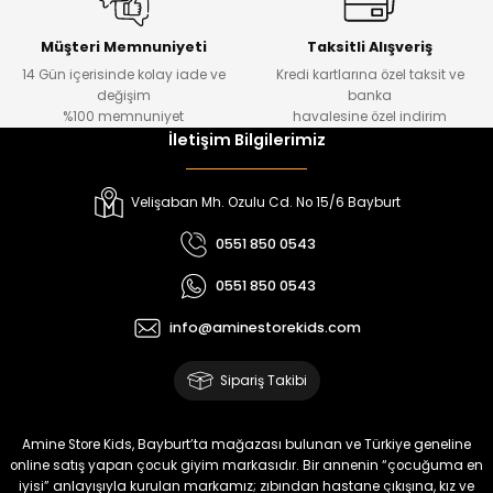
Urban Kız Çocuk Süveterli Tunik Gömlek
Navi Kız Çocuk Kot Pantolon
Yeni
Yeni
Müşteri Memnuniyeti
Taksitli Alışveriş
14 Gün içerisinde kolay iade ve
Kredi kartlarına özel taksit ve
₺ 1.000
₺ 800
değişim
banka
₺ 800
₺ 650
%100 memnuniyet
havalesine özel indirim
İletişim Bilgilerimiz
%17
%15
Melra Kız Çocuk Kot Pantolon
Tivon Kız Çocuk 3’lü Takım
Velişaban Mh. Ozulu Cd. No 15/6 Bayburt
Yeni
Yeni
0551 850 0543
₺ 700
₺ 2.750
0551 850 0543
₺ 580
₺ 2.340
info@aminestorekids.com
%22
%22
Koren Kız Çocuk ve Bebek Tayt
Koren Kız Çocuk ve Bebek Tayt
Sipariş Takibi
Yeni
Yeni
₺ 320
₺ 320
Amine Store Kids, Bayburt’ta mağazası bulunan ve Türkiye geneline
₺ 250
₺ 250
online satış yapan çocuk giyim markasıdır. Bir annenin “çocuğuma en
iyisi” anlayışıyla kurulan markamız; zıbından hastane çıkışına, kız ve