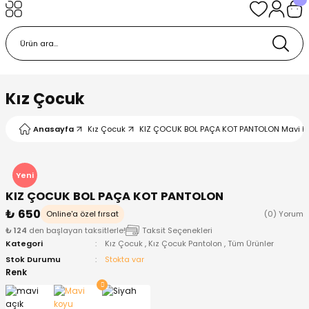
Geri Dön
Geri Dön
Geri Dön
Geri Dön
Geri Dön
k
k
 Ürünleri
iye
 Çorap
iye
tkı, Bere ve Eldiven
Kız Çocuk
dy
 Gömlek
sesuarları
Battaniye
Anasayfa
Kız Çocuk
KIZ ÇOCUK BOL PAÇA KOT PANTOLON Mavi ko
orap
ç Giyim
ı, Bere ve Eldiven
Body
Yeni
KIZ ÇOCUK BOL PAÇA KOT PANTOLON
ise
Kazak
ttaniye
ıtçıtlı Body
₺ 650
Online'a özel fırsat
(0) Yorum
₺ 124
den başlayan taksitlerle!
Taksit Seçenekleri
k
Mont
dy
Çorap ve Patik
Kategori
Kız Çocuk
,
Kız Çocuk Pantolon
,
Tüm Ürünler
Stok Durumu
Stokta var
ömlek
Pantolon
ıtlı Body
astane Çıkışı ve Zıbın Seti
Renk
Giyim
Pijama Takımı
rap ve Patik
Pantolon