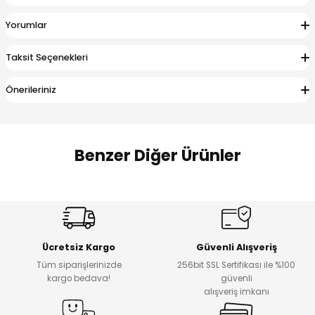
 Alt
lum
Yorumlar
ka ve Taç
Taksit Seçenekleri
lum
Önerileriniz
lek
Benzer Diğer Ürünler
Amine
%27
%14
Dantelya Kız Çocuk Tişört
Puba Unisex Kot 3’lü Takım
Yeni
Yeni
Ücretsiz Kargo
Güvenli Alışveriş
₺ 450
₺ 1.800
Tüm siparişlerinizde
256bit SSL Sertifikası ile %100
₺ 330
₺ 1.550
kargo bedava!
güvenli
alışveriş imkanı
%20
%19