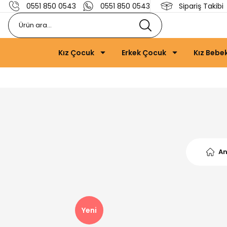
0551 850 0543
0551 850 0543
Sipariş Takibi
Kız Çocuk
Erkek Çocuk
Kız Bebe
A
Yeni