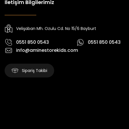
İletişim Bilgilerimiz
Tivon Kız Çocuk 3’lü Takım
Koren Kız Çocuk ve Bebek Tayt
Yeni
Yeni
₺ 2.340
₺ 250
₺ 2.750
₺ 320
Velişaban Mh. Ozulu Cd. No 15/6 Bayburt
0551 850 0543
0551 850 0543
info@aminestorekids.com
Sipariş Takibi