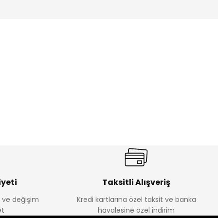
%17
antolon
Melra Kız Çocuk Kot Pantolon
Yeni
₺ 580
₺ 700
yeti
Taksitli Alışveriş
e ve değişim
Kredi kartlarına özel taksit ve banka
t
havalesine özel indirim
%22