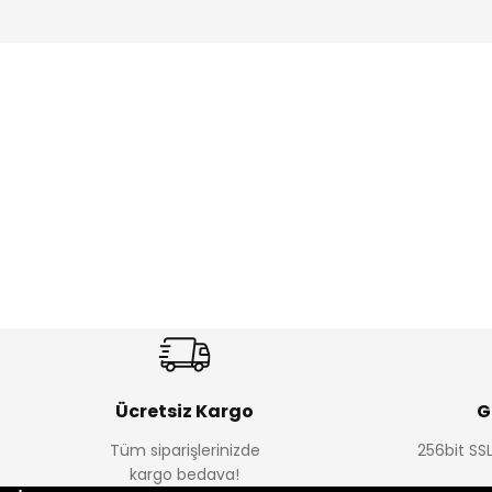
Amine
%27
%14
Dantelya Kız Çocuk Tişört
Puba Unisex Kot 3’lü Takım
Yeni
Yeni
₺ 330
₺ 1.550
₺ 450
₺ 1.800
Ücretsiz Kargo
G
Tüm siparişlerinizde
256bit SSL
kargo bedava!
%15
%22