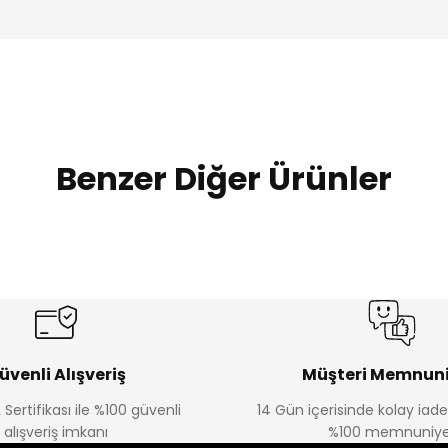
Benzer Diğer Ürünler
%20
%19
Urban Kız Çocuk Süveterli Tunik Gömlek
Navi Kız Çocuk Kot P
Yeni
Yeni
₺ 800
₺ 650
₺ 1.000
₺ 800
üvenli Alışveriş
Müşteri Memnuni
 Sertifikası ile %100 güvenli
14 Gün içerisinde kolay iad
alışveriş imkanı
%100 memnuniye
%22
%22