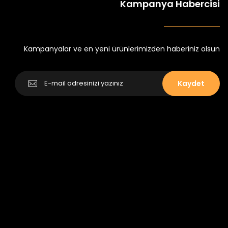
Kampanya Habercisi
k Tayt
Koren Kız Çocuk ve Bebek Tayt
Yeni
₺ 250
₺ 320
Kampanyalar ve en yeni ürünlerimizden haberiniz olsun
Kaydet