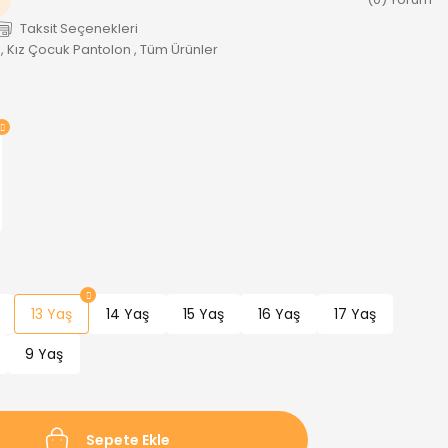
Taksit Seçenekleri
,
Kız Çocuk Pantolon
,
Tüm Ürünler
13 Yaş
14 Yaş
15 Yaş
16 Yaş
17 Yaş
9 Yaş
Sepete Ekle