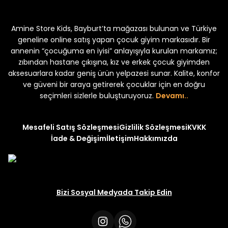
Koren Kız Çocuk ve Bebek Tayt
Koren Kız Çocuk ve Bebe
Amine Store Kids, Bayburt’ta mağazası bulunan ve Türkiye
Yeni
Yeni
₺ 250
₺ 250
₺ 320
₺ 320
geneline online satış yapan çocuk giyim markasıdır. Bir
annenin “çocuğuma en iyisi” anlayışıyla kurulan markamız;
zıbından hastane çıkışına, kız ve erkek çocuk giyimden
aksesuarlara kadar geniş ürün yelpazesi sunar. Kalite, konfor
ve güveni bir araya getirerek çocuklar için en doğru
seçimleri sizlerle buluşturuyoruz.
Devamı..
Mesafeli Satış Sözleşmesi
Gizlilik Sözleşmesi
KVKK
İade & Değişim
İletişim
Hakkımızda
Bizi Sosyal Medyada Takip Edin