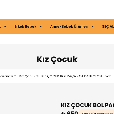
k
Erkek Bebek
Anne-Bebek Ürünleri
SEÇ AL
Kız Çocuk
nasayfa
Kız Çocuk
KIZ ÇOCUK BOL PAÇA KOT PANTOLON Siyah - 
KIZ ÇOCUK BOL P
₺ 650
Online'a özel fırsat