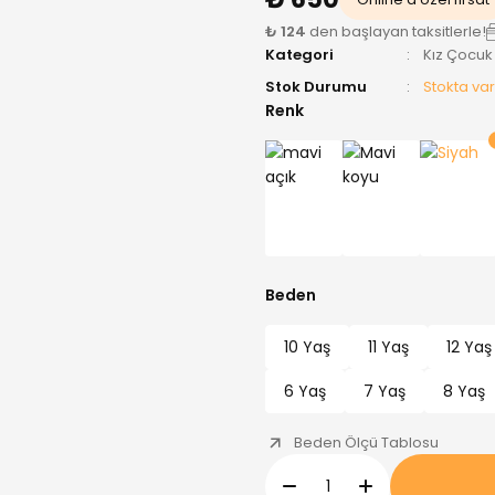
₺ 124
den başlayan taksitlerle!
Kategori
Kız Çocuk
Stok Durumu
Stokta var
Renk
Beden
10 Yaş
11 Yaş
12 Yaş
6 Yaş
7 Yaş
8 Yaş
Beden Ölçü Tablosu