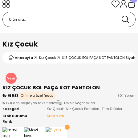
Geri Dön
Geri Dön
Geri Dön
Geri Dön
Geri Dön
k
k
 Ürünleri
iye
 Çorap
iye
tkı, Bere ve Eldiven
Kız Çocuk
dy
 Gömlek
sesuarları
Battaniye
Anasayfa
Kız Çocuk
KIZ ÇOCUK BOL PAÇA KOT PANTOLON Siyah -
orap
ç Giyim
ı, Bere ve Eldiven
Body
Yeni
KIZ ÇOCUK BOL PAÇA KOT PANTOLON
ise
Kazak
ttaniye
ıtçıtlı Body
₺ 650
Online'a özel fırsat
(0) Yorum
₺ 124
den başlayan taksitlerle!
Taksit Seçenekleri
k
Mont
dy
Çorap ve Patik
Kategori
Kız Çocuk
,
Kız Çocuk Pantolon
,
Tüm Ürünler
Stok Durumu
Stokta var
ömlek
Pantolon
ıtlı Body
astane Çıkışı ve Zıbın Seti
Renk
Giyim
Pijama Takımı
rap ve Patik
Pantolon