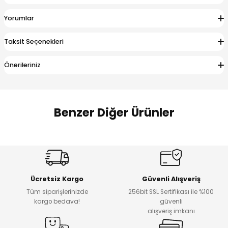
 Alt
lum
Yorumlar
ka ve Taç
Taksit Seçenekleri
lum
Önerileriniz
lek
Benzer Diğer Ürünler
Amine
%27
%14
Dantelya Kız Çocuk Tişört
Puba Unisex Kot 3’lü Takım
Yeni
Yeni
Ücretsiz Kargo
Güvenli Alışveriş
₺ 450
₺ 1.800
Tüm siparişlerinizde
256bit SSL Sertifikası ile %100
₺ 330
₺ 1.550
kargo bedava!
güvenli
alışveriş imkanı
%20
%19