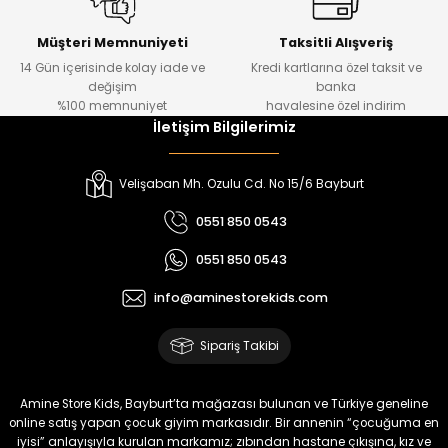
Urban Kız Çocuk Süveterli Tunik Gömlek
Navi Kız Çocuk Kot Pantolon
Yeni
Yeni
Müşteri Memnuniyeti
Taksitli Alışveriş
14 Gün içerisinde kolay iade ve
Kredi kartlarına özel taksit ve
₺ 1.000
₺ 800
değişim
banka
₺ 800
₺ 650
%100 memnuniyet
havalesine özel indirim
İletişim Bilgilerimiz
%17
%15
Melra Kız Çocuk Kot Pantolon
Tivon Kız Çocuk 3’lü Takım
Velişaban Mh. Ozulu Cd. No 15/6 Bayburt
Yeni
Yeni
0551 850 0543
₺ 700
₺ 2.750
0551 850 0543
₺ 580
₺ 2.340
info@aminestorekids.com
%22
%22
Koren Kız Çocuk ve Bebek Tayt
Koren Kız Çocuk ve Bebek Tayt
Sipariş Takibi
Yeni
Yeni
₺ 320
₺ 320
Amine Store Kids, Bayburt’ta mağazası bulunan ve Türkiye geneline
₺ 250
₺ 250
online satış yapan çocuk giyim markasıdır. Bir annenin “çocuğuma en
iyisi” anlayışıyla kurulan markamız; zıbından hastane çıkışına, kız ve