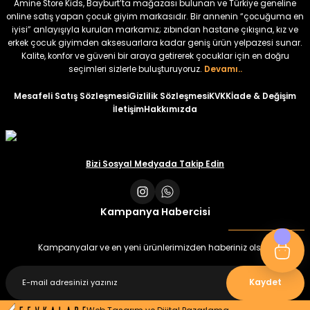
Amine Store Kids, Bayburt’ta mağazası bulunan ve Türkiye geneline
online satış yapan çocuk giyim markasıdır. Bir annenin “çocuğuma en
iyisi” anlayışıyla kurulan markamız; zıbından hastane çıkışına, kız ve
%22
%22
erkek çocuk giyimden aksesuarlara kadar geniş ürün yelpazesi sunar.
Koren Kız Çocuk ve Bebek Tayt
Koren Kız Çocuk ve Bebek Tayt
Kalite, konfor ve güveni bir araya getirerek çocuklar için en doğru
Yeni
Yeni
seçimleri sizlerle buluşturuyoruz.
Devamı..
₺ 320
₺ 320
Mesafeli Satış Sözleşmesi
Gizlilik Sözleşmesi
KVKK
İade & Değişim
₺ 250
₺ 250
İletişim
Hakkımızda
Bizi Sosyal Medyada Takip Edin
Kampanya Habercisi
Kampanyalar ve en yeni ürünlerimizden haberiniz olsun
Kaydet