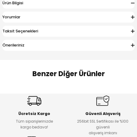
Ürün Bilgisi
 Alt
lum
Yorumlar
ka ve Taç
Taksit Seçenekleri
lum
Önerileriniz
lek
Benzer Diğer Ürünler
Amine
%27
%14
Dantelya Kız Çocuk Tişört
Puba Unisex Kot 3’lü Takım
Yeni
Yeni
Ücretsiz Kargo
Güvenli Alışveriş
₺ 450
₺ 1.800
Tüm siparişlerinizde
256bit SSL Sertifikası ile %100
₺ 330
₺ 1.550
kargo bedava!
güvenli
alışveriş imkanı