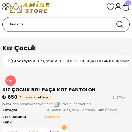
Geri Dön
Geri Dön
Geri Dön
Geri Dön
Geri Dön
k
k
 Ürünleri
iye
 Çorap
iye
tkı, Bere ve Eldiven
Kız Çocuk
dy
 Gömlek
sesuarları
Battaniye
Anasayfa
Kız Çocuk
KIZ ÇOCUK BOL PAÇA KOT PANTOLON Siyah -
orap
ç Giyim
ı, Bere ve Eldiven
Body
Yeni
ise
Kazak
ttaniye
ıtçıtlı Body
KIZ ÇOCUK BOL PAÇA KOT PANTOLON
₺ 650
Online'a özel fırsat
(0) Yorum
k
Mont
dy
Çorap ve Patik
₺ 124
den başlayan taksitlerle!
Taksit Seçenekleri
Kategori
Kız Çocuk
,
Kız Çocuk Pantolon
,
Tüm Ürünler
ömlek
Pantolon
ıtlı Body
astane Çıkışı ve Zıbın Seti
Stok Durumu
Stokta var
Renk
Giyim
Pijama Takımı
rap ve Patik
Pantolon