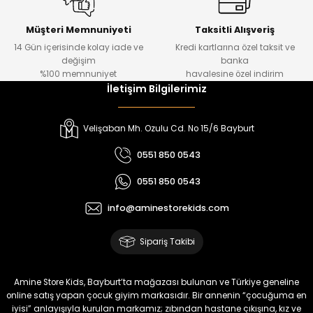
Urban Kız Çocuk Süveterli Tunik Gömlek
Navi Kız Çocuk Kot Pantolon
Yeni
Yeni
Müşteri Memnuniyeti
Taksitli Alışveriş
14 Gün içerisinde kolay iade ve
Kredi kartlarına özel taksit ve
₺ 1.000
₺ 800
değişim
banka
₺ 800
₺ 650
%100 memnuniyet
havalesine özel indirim
İletişim Bilgilerimiz
%17
%15
Melra Kız Çocuk Kot Pantolon
Tivon Kız Çocuk 3’lü Takım
Velişaban Mh. Ozulu Cd. No 15/6 Bayburt
Yeni
Yeni
0551 850 0543
₺ 700
₺ 2.750
0551 850 0543
₺ 580
₺ 2.340
info@aminestorekids.com
%22
%22
Koren Kız Çocuk ve Bebek Tayt
Koren Kız Çocuk ve Bebek Tayt
Sipariş Takibi
Yeni
Yeni
₺ 320
₺ 320
Amine Store Kids, Bayburt’ta mağazası bulunan ve Türkiye geneline
₺ 250
₺ 250
online satış yapan çocuk giyim markasıdır. Bir annenin “çocuğuma en
iyisi” anlayışıyla kurulan markamız; zıbından hastane çıkışına, kız ve