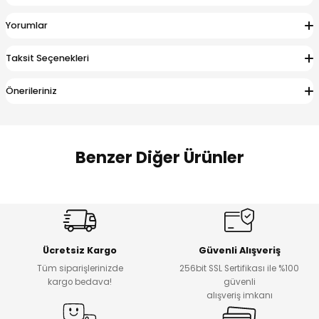
 Alt
lum
Yorumlar
ka ve Taç
Taksit Seçenekleri
lum
Önerileriniz
lek
Benzer Diğer Ürünler
Amine
%27
%14
Dantelya Kız Çocuk Tişört
Puba Unisex Kot 3’lü Takım
Yeni
Yeni
Ücretsiz Kargo
Güvenli Alışveriş
₺ 450
₺ 1.800
Tüm siparişlerinizde
256bit SSL Sertifikası ile %100
₺ 330
₺ 1.550
kargo bedava!
güvenli
alışveriş imkanı
%20
%19