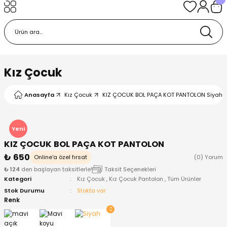
Geri Dön
Geri Dön
Geri Dön
Geri Dön
Geri Dön
k
k
 Ürünleri
iye
 Çorap
iye
tkı, Bere ve Eldiven
Kız Çocuk
dy
 Gömlek
sesuarları
Battaniye
Anasayfa
Kız Çocuk
KIZ ÇOCUK BOL PAÇA KOT PANTOLON Siyah -
orap
ç Giyim
ı, Bere ve Eldiven
Body
Yeni
KIZ ÇOCUK BOL PAÇA KOT PANTOLON
ise
Kazak
ttaniye
ıtçıtlı Body
₺ 650
Online'a özel fırsat
(0) Yorum
₺ 124
den başlayan taksitlerle!
Taksit Seçenekleri
k
Mont
dy
Çorap ve Patik
Kategori
Kız Çocuk
,
Kız Çocuk Pantolon
,
Tüm Ürünler
Stok Durumu
Stokta var
ömlek
Pantolon
ıtlı Body
astane Çıkışı ve Zıbın Seti
Renk
Giyim
Pijama Takımı
rap ve Patik
Pantolon