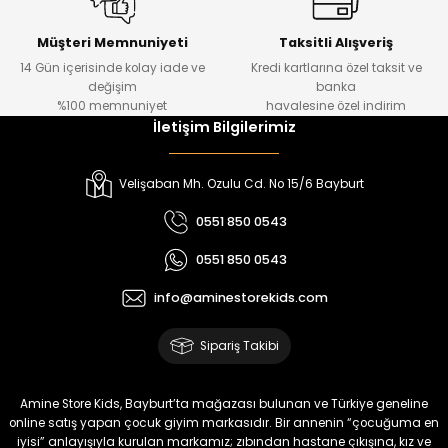
Urban Kız Çocuk Süveterli Tunik Gömlek
Navi Kız Çocuk Kot Pantolon
Yeni
Yeni
Müşteri Memnuniyeti
Taksitli Alışveriş
14 Gün içerisinde kolay iade ve
Kredi kartlarına özel taksit ve
₺ 1.000
₺ 800
değişim
banka
₺ 800
₺ 650
%100 memnuniyet
havalesine özel indirim
İletişim Bilgilerimiz
%17
%15
Melra Kız Çocuk Kot Pantolon
Tivon Kız Çocuk 3’lü Takım
Velişaban Mh. Ozulu Cd. No 15/6 Bayburt
Yeni
Yeni
0551 850 0543
₺ 700
₺ 2.750
0551 850 0543
₺ 580
₺ 2.340
info@aminestorekids.com
%22
%22
Koren Kız Çocuk ve Bebek Tayt
Koren Kız Çocuk ve Bebek Tayt
Sipariş Takibi
Yeni
Yeni
₺ 320
₺ 320
Amine Store Kids, Bayburt’ta mağazası bulunan ve Türkiye geneline
₺ 250
₺ 250
online satış yapan çocuk giyim markasıdır. Bir annenin “çocuğuma en
iyisi” anlayışıyla kurulan markamız; zıbından hastane çıkışına, kız ve