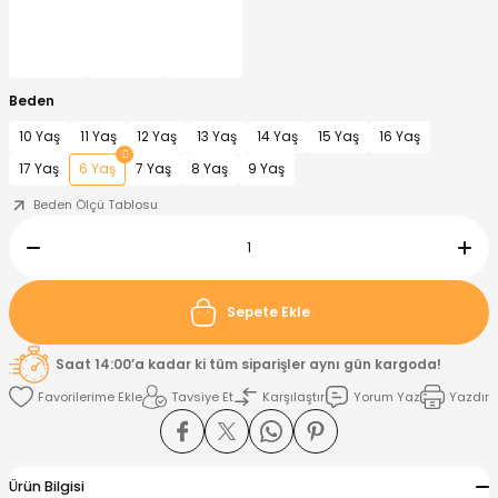
nt
Sweatshirt
ise
Pijama Takımı
Beden
ntolon
-Shirt
k
Salopet
10 Yaş
11 Yaş
12 Yaş
13 Yaş
14 Yaş
15 Yaş
16 Yaş
17 Yaş
6 Yaş
7 Yaş
8 Yaş
9 Yaş
jama Takımı
Takım
tane Çıkışı ve Zıbın Seti
-shirt
Beden Ölçü Tablosu
lopet
Takım Elbise
ntolon
Takım
eatshirt
ek Alt
jama Takımı
ek Alt
Sepete Ekle
hirt
lopet
Tulum
Saat 14:00’a kadar ki tüm siparişler aynı gün kargoda!
Tavsiye Et
Karşılaştır
Yorum Yaz
Yazdır
kım
kımı
yt
 Alt
Ürün Bilgisi