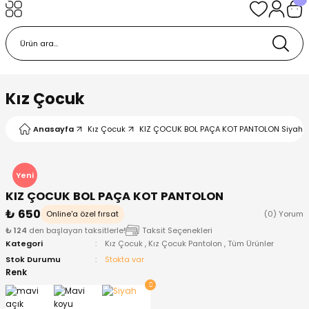
Geri Dön
Geri Dön
Geri Dön
Geri Dön
Geri Dön
k
k
 Ürünleri
iye
 Çorap
iye
tkı, Bere ve Eldiven
Kız Çocuk
dy
 Gömlek
sesuarları
Battaniye
Anasayfa
Kız Çocuk
KIZ ÇOCUK BOL PAÇA KOT PANTOLON Siyah -
orap
ç Giyim
ı, Bere ve Eldiven
Body
Yeni
KIZ ÇOCUK BOL PAÇA KOT PANTOLON
ise
Kazak
ttaniye
ıtçıtlı Body
₺ 650
Online'a özel fırsat
(0) Yorum
₺ 124
den başlayan taksitlerle!
Taksit Seçenekleri
k
Mont
dy
Çorap ve Patik
Kategori
Kız Çocuk
,
Kız Çocuk Pantolon
,
Tüm Ürünler
Stok Durumu
Stokta var
ömlek
Pantolon
ıtlı Body
astane Çıkışı ve Zıbın Seti
Renk
Giyim
Pijama Takımı
rap ve Patik
Pantolon