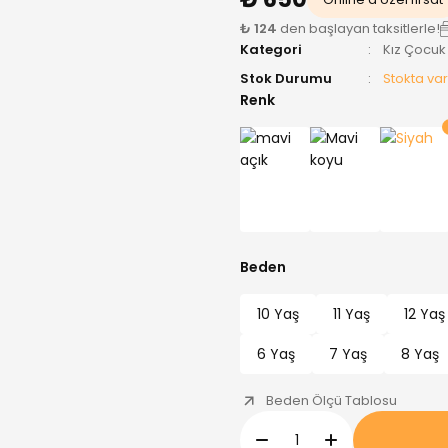
₺ 124
den başlayan taksitlerle!
Kategori
Kız Çocuk
Stok Durumu
Stokta var
Renk
Beden
10 Yaş
11 Yaş
12 Yaş
6 Yaş
7 Yaş
8 Yaş
Beden Ölçü Tablosu