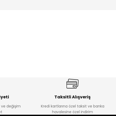
%17
antolon
Melra Kız Çocuk Kot Pantolon
Yeni
₺ 580
₺ 700
yeti
Taksitli Alışveriş
e ve değişim
Kredi kartlarına özel taksit ve banka
t
havalesine özel indirim
%22