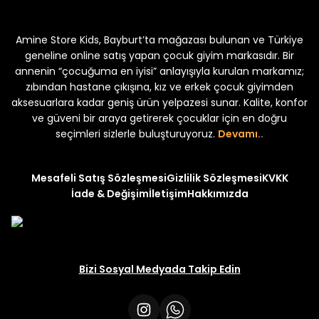
Koren Kız Çocuk ve Bebek Tayt
Koren Kız Çocuk ve Bebe
Amine Store Kids, Bayburt’ta mağazası bulunan ve Türkiye
Yeni
Yeni
₺ 250
₺ 250
₺ 320
₺ 320
geneline online satış yapan çocuk giyim markasıdır. Bir
annenin “çocuğuma en iyisi” anlayışıyla kurulan markamız;
zıbından hastane çıkışına, kız ve erkek çocuk giyimden
aksesuarlara kadar geniş ürün yelpazesi sunar. Kalite, konfor
ve güveni bir araya getirerek çocuklar için en doğru
seçimleri sizlerle buluşturuyoruz.
Devamı..
Mesafeli Satış Sözleşmesi
Gizlilik Sözleşmesi
KVKK
İade & Değişim
İletişim
Hakkımızda
Bizi Sosyal Medyada Takip Edin