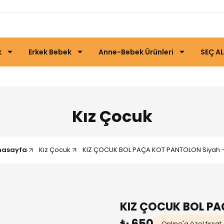
k
Erkek Bebek
Anne-Bebek Ürünleri
SEÇ AL
Kız Çocuk
nasayfa
Kız Çocuk
KIZ ÇOCUK BOL PAÇA KOT PANTOLON Siyah -
KIZ ÇOCUK BOL P
₺ 650
Online'a özel fırsat