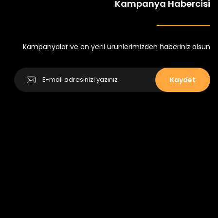
Kampanya Habercisi
k Tayt
Koren Kız Çocuk ve Bebek Tayt
Yeni
₺ 250
₺ 320
Kampanyalar ve en yeni ürünlerimizden haberiniz olsun
Kaydet