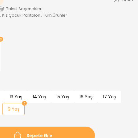
Taksit Seçenekleri
,
Kız Çocuk Pantolon
,
Tüm Ürünler
13 Yaş
14 Yaş
15 Yaş
16 Yaş
17 Yaş
9 Yaş
Sepete Ekle