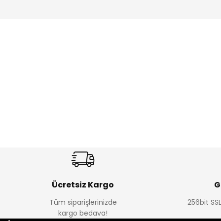
Amine
%27
%14
Dantelya Kız Çocuk Tişört
Puba Unisex Kot 3’lü Takım
Yeni
Yeni
₺ 330
₺ 1.550
₺ 450
₺ 1.800
Ücretsiz Kargo
G
Tüm siparişlerinizde
256bit SSL
kargo bedava!
%15
%22