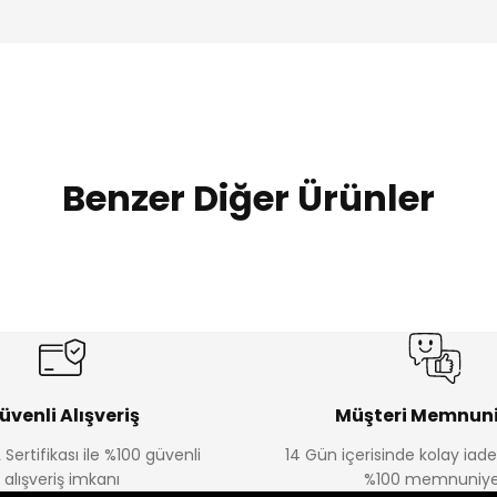
Benzer Diğer Ürünler
%20
%19
Urban Kız Çocuk Süveterli Tunik Gömlek
Navi Kız Çocuk Kot P
Yeni
Yeni
₺ 800
₺ 650
₺ 1.000
₺ 800
üvenli Alışveriş
Müşteri Memnuni
 Sertifikası ile %100 güvenli
14 Gün içerisinde kolay iad
alışveriş imkanı
%100 memnuniye
%22
%22