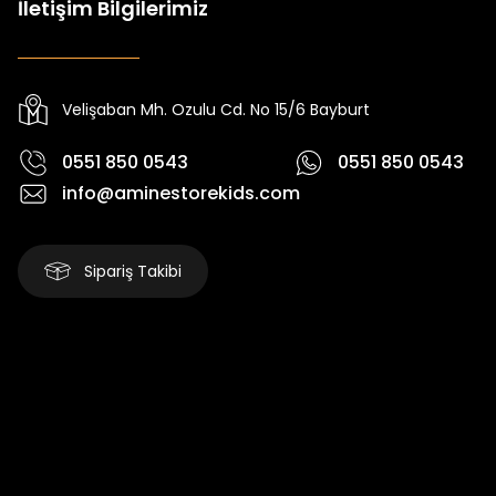
İletişim Bilgilerimiz
Tivon Kız Çocuk 3’lü Takım
Koren Kız Çocuk ve Bebek Tayt
Yeni
Yeni
₺ 2.340
₺ 250
₺ 2.750
₺ 320
Velişaban Mh. Ozulu Cd. No 15/6 Bayburt
0551 850 0543
0551 850 0543
info@aminestorekids.com
Sipariş Takibi