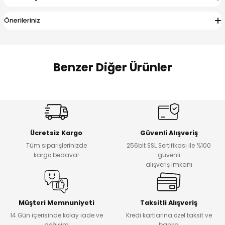
 Alt
lum
Önerileriniz
ka ve Taç
lum
Benzer Diğer Ürünler
lek
Amine
%27
%14
Dantelya Kız Çocuk Tişört
Puba Unisex Kot 3’lü Takım
Yeni
Yeni
Ücretsiz Kargo
Güvenli Alışveriş
₺ 450
₺ 1.800
Tüm siparişlerinizde
256bit SSL Sertifikası ile %100
₺ 330
₺ 1.550
kargo bedava!
güvenli
alışveriş imkanı
%20
%19
Urban Kız Çocuk Süveterli Tunik Gömlek
Navi Kız Çocuk Kot Pantolon
Yeni
Yeni
Müşteri Memnuniyeti
Taksitli Alışveriş
14 Gün içerisinde kolay iade ve
Kredi kartlarına özel taksit ve
₺ 1.000
₺ 800