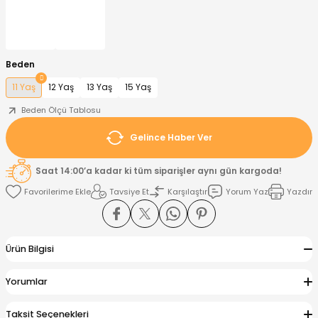
nt
Sweatshirt
ise
Pijama Takımı
Beden
ntolon
-Shirt
k
Salopet
11 Yaş
12 Yaş
13 Yaş
15 Yaş
jama Takımı
Takım
tane Çıkışı ve Zıbın Seti
-shirt
Beden Ölçü Tablosu
Gelince Haber Ver
lopet
Takım Elbise
ntolon
Takım
Saat 14:00’a kadar ki tüm siparişler aynı gün kargoda!
eatshirt
ek Alt
jama Takımı
ek Alt
Tavsiye Et
Karşılaştır
Yorum Yaz
Yazdır
hirt
lopet
Tulum
Ürün Bilgisi
kım
kımı
Yorumlar
yt
 Alt
Taksit Seçenekleri