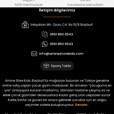
değişim
banka
₺ 800
₺ 650
%100 memnuniyet
havalesine özel indirim
İletişim Bilgilerimiz
%17
%15
Melra Kız Çocuk Kot Pantolon
Tivon Kız Çocuk 3’lü Takım
Velişaban Mh. Ozulu Cd. No 15/6 Bayburt
Yeni
Yeni
0551 850 0543
₺ 700
₺ 2.750
0551 850 0543
₺ 580
₺ 2.340
info@aminestorekids.com
%22
%22
Koren Kız Çocuk ve Bebek Tayt
Koren Kız Çocuk ve Bebek Tayt
Sipariş Takibi
Yeni
Yeni
₺ 320
₺ 320
Amine Store Kids, Bayburt’ta mağazası bulunan ve Türkiye geneline
₺ 250
₺ 250
online satış yapan çocuk giyim markasıdır. Bir annenin “çocuğuma en
iyisi” anlayışıyla kurulan markamız; zıbından hastane çıkışına, kız ve
erkek çocuk giyimden aksesuarlara kadar geniş ürün yelpazesi sunar.
%22
%22
Kalite, konfor ve güveni bir araya getirerek çocuklar için en doğru
Koren Kız Çocuk ve Bebek Tayt
Koren Kız Çocuk ve Bebek Tayt
seçimleri sizlerle buluşturuyoruz.
Devamı..
Yeni
Yeni