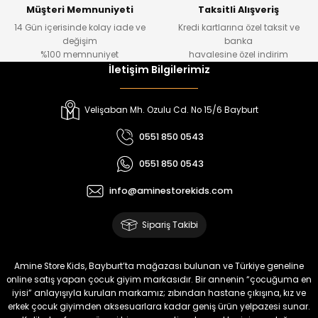
Yeni
Yeni
Müşteri Memnuniyeti
Taksitli Alışveriş
14 Gün içerisinde kolay iade ve
Kredi kartlarına özel taksit ve
₺ 1.000
₺ 800
değişim
banka
₺ 800
₺ 650
%100 memnuniyet
havalesine özel indirim
İletişim Bilgilerimiz
%17
%15
Melra Kız Çocuk Kot Pantolon
Tivon Kız Çocuk 3’lü Takım
Velişaban Mh. Ozulu Cd. No 15/6 Bayburt
Yeni
Yeni
0551 850 0543
₺ 700
₺ 2.750
0551 850 0543
₺ 580
₺ 2.340
info@aminestorekids.com
%22
%22
Koren Kız Çocuk ve Bebek Tayt
Koren Kız Çocuk ve Bebek Tayt
Sipariş Takibi
Yeni
Yeni
₺ 320
₺ 320
Amine Store Kids, Bayburt’ta mağazası bulunan ve Türkiye geneline
₺ 250
₺ 250
online satış yapan çocuk giyim markasıdır. Bir annenin “çocuğuma en
iyisi” anlayışıyla kurulan markamız; zıbından hastane çıkışına, kız ve
erkek çocuk giyimden aksesuarlara kadar geniş ürün yelpazesi sunar.