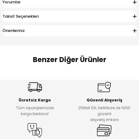
Yorumlar
 Alt
lum
Taksit Seçenekleri
ka ve Taç
Önerileriniz
lum
lek
Benzer Diğer Ürünler
Amine
%27
%14
Dantelya Kız Çocuk Tişört
Puba Unisex Kot 3’lü Takım
Yeni
Yeni
Ücretsiz Kargo
Güvenli Alışveriş
₺ 450
₺ 1.800
Tüm siparişlerinizde
256bit SSL Sertifikası ile %100
₺ 330
₺ 1.550
kargo bedava!
güvenli
alışveriş imkanı
%20
%19
Urban Kız Çocuk Süveterli Tunik Gömlek
Navi Kız Çocuk Kot Pantolon