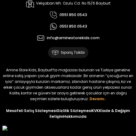
Melra Kız Çocuk Kot Pantolon
Tivon Kız Çocuk 3’lü Takım
Velişaban Mh. Ozulu Cd. No 15/6 Bayburt
Yeni
Yeni
0551 850 0543
₺ 700
₺ 2.750
0551 850 0543
₺ 580
₺ 2.340
info@aminestorekids.com
%22
%22
Koren Kız Çocuk ve Bebek Tayt
Koren Kız Çocuk ve Bebek Tayt
Sipariş Takibi
Yeni
Yeni
₺ 320
₺ 320
Amine Store Kids, Bayburt’ta mağazası bulunan ve Türkiye geneline
₺ 250
₺ 250
online satış yapan çocuk giyim markasıdır. Bir annenin “çocuğuma en
iyisi” anlayışıyla kurulan markamız; zıbından hastane çıkışına, kız ve
erkek çocuk giyimden aksesuarlara kadar geniş ürün yelpazesi sunar.
%22
%22
Kalite, konfor ve güveni bir araya getirerek çocuklar için en doğru
Koren Kız Çocuk ve Bebek Tayt
Koren Kız Çocuk ve Bebek Tayt
seçimleri sizlerle buluşturuyoruz.
Devamı..
Yeni
Yeni
Mesafeli Satış Sözleşmesi
Gizlilik Sözleşmesi
KVKK
İade & Değişim
İletişim
Hakkımızda
₺ 320
₺ 320
₺ 250
₺ 250