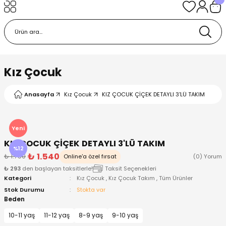
Geri Dön
Geri Dön
Geri Dön
Geri Dön
Geri Dön
k
k
 Ürünleri
iye
 Çorap
iye
tkı, Bere ve Eldiven
Kız Çocuk
dy
 Gömlek
sesuarları
Battaniye
Anasayfa
Kız Çocuk
KIZ ÇOCUK ÇİÇEK DETAYLI 3'LÜ TAKIM
orap
ç Giyim
ı, Bere ve Eldiven
Body
Yeni
KIZ ÇOCUK ÇİÇEK DETAYLI 3'LÜ TAKIM
ise
Kazak
ttaniye
ıtçıtlı Body
%12
₺ 1.540
₺ 1.750
Online'a özel fırsat
(0) Yorum
₺ 293
den başlayan taksitlerle!
Taksit Seçenekleri
k
Mont
dy
Çorap ve Patik
Kategori
Kız Çocuk
,
Kız Çocuk Takım
,
Tüm Ürünler
Stok Durumu
Stokta var
ömlek
Pantolon
ıtlı Body
astane Çıkışı ve Zıbın Seti
Beden
10-11 yaş
11-12 yaş
8-9 yaş
9-10 yaş
Giyim
Pijama Takımı
rap ve Patik
Pantolon