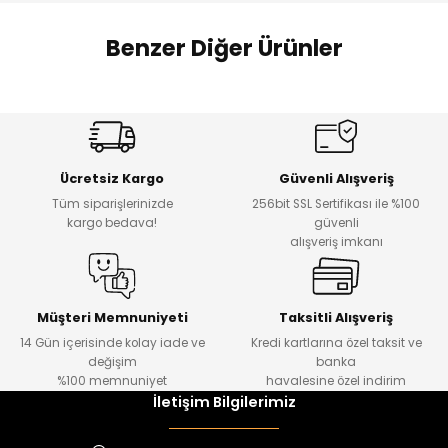
 Alt
lum
Benzer Diğer Ürünler
ka ve Taç
Amine
%27
%14
lum
Dantelya Kız Çocuk Tişört
Puba Unisex Kot 3’lü Takım
Yeni
Yeni
lek
Ücretsiz Kargo
Güvenli Alışveriş
₺ 450
₺ 1.800
Tüm siparişlerinizde
256bit SSL Sertifikası ile %100
₺ 330
₺ 1.550
kargo bedava!
güvenli
alışveriş imkanı
%20
%19
Urban Kız Çocuk Süveterli Tunik Gömlek
Navi Kız Çocuk Kot Pantolon
Yeni
Yeni
Müşteri Memnuniyeti
Taksitli Alışveriş
14 Gün içerisinde kolay iade ve
Kredi kartlarına özel taksit ve
₺ 1.000
₺ 800
değişim
banka
₺ 800
₺ 650
%100 memnuniyet
havalesine özel indirim
İletişim Bilgilerimiz
%17
%15