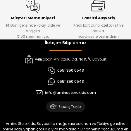
%20
%19
Urban Kız Çocuk Süveterli Tunik Gömlek
Navi Kız Çocuk Kot Pantolon
Yeni
Yeni
Müşteri Memnuniyeti
Taksitli Alışveriş
14 Gün içerisinde kolay iade ve
Kredi kartlarına özel taksit ve
₺ 1.000
₺ 800
değişim
banka
₺ 800
₺ 650
%100 memnuniyet
havalesine özel indirim
İletişim Bilgilerimiz
%17
%15
Melra Kız Çocuk Kot Pantolon
Tivon Kız Çocuk 3’lü Takım
Velişaban Mh. Ozulu Cd. No 15/6 Bayburt
Yeni
Yeni
0551 850 0543
₺ 700
₺ 2.750
0551 850 0543
₺ 580
₺ 2.340
info@aminestorekids.com
%22
%22
Koren Kız Çocuk ve Bebek Tayt
Koren Kız Çocuk ve Bebek Tayt
Sipariş Takibi
Yeni
Yeni
₺ 320
₺ 320
Amine Store Kids, Bayburt’ta mağazası bulunan ve Türkiye geneline
₺ 250
₺ 250
online satış yapan çocuk giyim markasıdır. Bir annenin “çocuğuma en