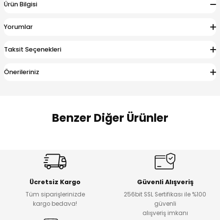
Ürün Bilgisi
 Alt
lum
Yorumlar
ka ve Taç
Taksit Seçenekleri
lum
Önerileriniz
lek
Benzer Diğer Ürünler
Amine
%27
%14
Dantelya Kız Çocuk Tişört
Puba Unisex Kot 3’lü Takım
Yeni
Yeni
Ücretsiz Kargo
Güvenli Alışveriş
₺ 450
₺ 1.800
Tüm siparişlerinizde
256bit SSL Sertifikası ile %100
₺ 330
₺ 1.550
kargo bedava!
güvenli
alışveriş imkanı