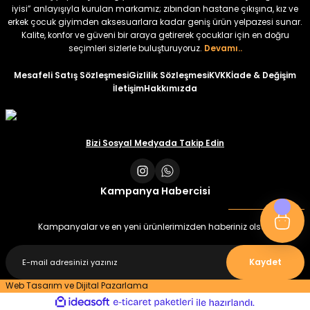
iyisi” anlayışıyla kurulan markamız; zıbından hastane çıkışına, kız ve
erkek çocuk giyimden aksesuarlara kadar geniş ürün yelpazesi sunar.
%22
%22
Kalite, konfor ve güveni bir araya getirerek çocuklar için en doğru
Koren Kız Çocuk ve Bebek Tayt
Koren Kız Çocuk ve Bebek Tayt
seçimleri sizlerle buluşturuyoruz.
Devamı..
Yeni
Yeni
Mesafeli Satış Sözleşmesi
Gizlilik Sözleşmesi
KVKK
İade & Değişim
İletişim
Hakkımızda
₺ 320
₺ 320
₺ 250
₺ 250
Bizi Sosyal Medyada Takip Edin
Kampanya Habercisi
Kampanyalar ve en yeni ürünlerimizden haberiniz olsun
Kaydet
Web Tasarım ve Dijital Pazarlama
ideasoft
ile
e-