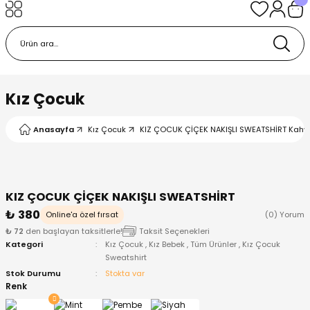
Geri Dön
Geri Dön
Geri Dön
Geri Dön
Geri Dön
k
k
 Ürünleri
iye
 Çorap
iye
tkı, Bere ve Eldiven
Kız Çocuk
dy
 Gömlek
sesuarları
Battaniye
Anasayfa
Kız Çocuk
KIZ ÇOCUK ÇİÇEK NAKIŞLI SWEATSHİRT Kahve
orap
ç Giyim
ı, Bere ve Eldiven
Body
KIZ ÇOCUK ÇİÇEK NAKIŞLI SWEATSHİRT
ise
Kazak
ttaniye
ıtçıtlı Body
₺ 380
Online'a özel fırsat
(0) Yorum
₺ 72
den başlayan taksitlerle!
Taksit Seçenekleri
k
Mont
dy
Çorap ve Patik
Kategori
Kız Çocuk
,
Kız Bebek
,
Tüm Ürünler
,
Kız Çocuk
Sweatshirt
ömlek
Pantolon
ıtlı Body
astane Çıkışı ve Zıbın Seti
Stok Durumu
Stokta var
Renk
Giyim
Pijama Takımı
rap ve Patik
Pantolon