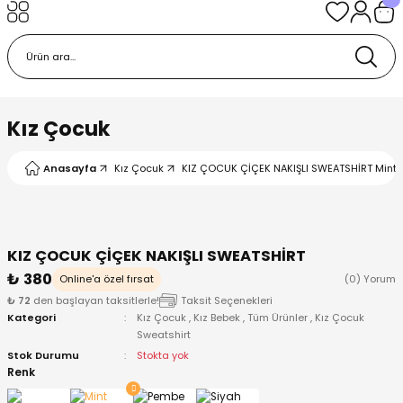
Geri Dön
Geri Dön
Geri Dön
Geri Dön
Geri Dön
k
k
 Ürünleri
iye
 Çorap
iye
tkı, Bere ve Eldiven
Kız Çocuk
dy
 Gömlek
sesuarları
Battaniye
Anasayfa
Kız Çocuk
KIZ ÇOCUK ÇİÇEK NAKIŞLI SWEATSHİRT Mint Ye
orap
ç Giyim
ı, Bere ve Eldiven
Body
KIZ ÇOCUK ÇİÇEK NAKIŞLI SWEATSHİRT
ise
Kazak
ttaniye
ıtçıtlı Body
₺ 380
Online'a özel fırsat
(0) Yorum
₺ 72
den başlayan taksitlerle!
Taksit Seçenekleri
k
Mont
dy
Çorap ve Patik
Kategori
Kız Çocuk
,
Kız Bebek
,
Tüm Ürünler
,
Kız Çocuk
Sweatshirt
ömlek
Pantolon
ıtlı Body
astane Çıkışı ve Zıbın Seti
Stok Durumu
Stokta yok
Renk
Giyim
Pijama Takımı
rap ve Patik
Pantolon