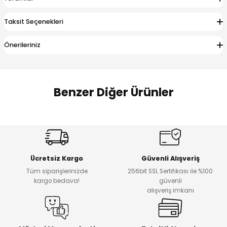
 Alt
lum
Taksit Seçenekleri
ka ve Taç
Önerileriniz
lum
lek
Benzer Diğer Ürünler
Amine
%27
%14
Dantelya Kız Çocuk Tişört
Puba Unisex Kot 3’lü Takım
Yeni
Yeni
Ücretsiz Kargo
Güvenli Alışveriş
₺ 450
₺ 1.800
Tüm siparişlerinizde
256bit SSL Sertifikası ile %100
₺ 330
₺ 1.550
kargo bedava!
güvenli
alışveriş imkanı
%20
%19
Urban Kız Çocuk Süveterli Tunik Gömlek
Navi Kız Çocuk Kot Pantolon
Yeni
Yeni