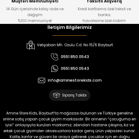
Müşteri Memnuniyeti
Taksitli Alışveriş
14 Gün içerisinde kolay iade ve
Kredi kartlarına özel taksit ve
₺ 1.000
₺ 800
değişim
banka
₺ 800
₺ 650
%100 memnuniyet
havalesine özel indirim
İletişim Bilgilerimiz
%17
%15
Melra Kız Çocuk Kot Pantolon
Tivon Kız Çocuk 3’lü Takım
Velişaban Mh. Ozulu Cd. No 15/6 Bayburt
Yeni
Yeni
0551 850 0543
₺ 700
₺ 2.750
0551 850 0543
₺ 580
₺ 2.340
info@aminestorekids.com
%22
%22
Koren Kız Çocuk ve Bebek Tayt
Koren Kız Çocuk ve Bebek Tayt
Sipariş Takibi
Yeni
Yeni
₺ 320
₺ 320
Amine Store Kids, Bayburt’ta mağazası bulunan ve Türkiye geneline
₺ 250
₺ 250
online satış yapan çocuk giyim markasıdır. Bir annenin “çocuğuma en
iyisi” anlayışıyla kurulan markamız; zıbından hastane çıkışına, kız ve
erkek çocuk giyimden aksesuarlara kadar geniş ürün yelpazesi sunar.
%22
%22
Kalite, konfor ve güveni bir araya getirerek çocuklar için en doğru