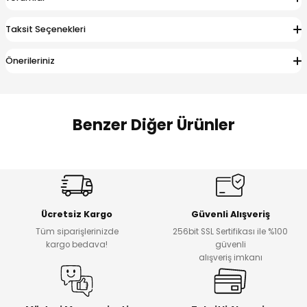
 Alt
lum
Taksit Seçenekleri
ka ve Taç
Önerileriniz
lum
lek
Benzer Diğer Ürünler
Amine
%27
%14
Dantelya Kız Çocuk Tişört
Puba Unisex Kot 3’lü Takım
Yeni
Yeni
Ücretsiz Kargo
Güvenli Alışveriş
₺ 450
₺ 1.800
Tüm siparişlerinizde
256bit SSL Sertifikası ile %100
₺ 330
₺ 1.550
kargo bedava!
güvenli
alışveriş imkanı
%20
%19
Urban Kız Çocuk Süveterli Tunik Gömlek
Navi Kız Çocuk Kot Pantolon
Yeni
Yeni