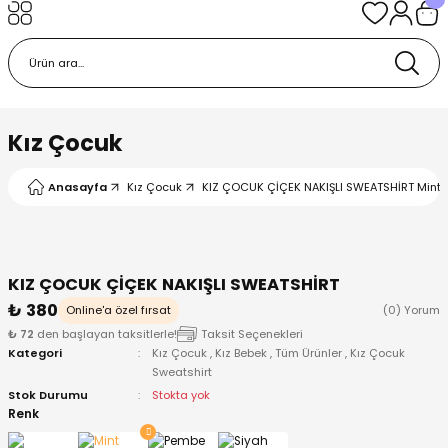
Geri Dön
Geri Dön
Geri Dön
Geri Dön
Geri Dön
k
k
 Ürünleri
iye
 Çorap
iye
tkı, Bere ve Eldiven
Kız Çocuk
dy
 Gömlek
sesuarları
Battaniye
Anasayfa
Kız Çocuk
KIZ ÇOCUK ÇİÇEK NAKIŞLI SWEATSHİRT Mint Ye
orap
ç Giyim
ı, Bere ve Eldiven
Body
KIZ ÇOCUK ÇİÇEK NAKIŞLI SWEATSHİRT
ise
Kazak
ttaniye
ıtçıtlı Body
₺ 380
Online'a özel fırsat
(0) Yorum
₺ 72
den başlayan taksitlerle!
Taksit Seçenekleri
k
Mont
dy
Çorap ve Patik
Kategori
Kız Çocuk
,
Kız Bebek
,
Tüm Ürünler
,
Kız Çocuk
Sweatshirt
ömlek
Pantolon
ıtlı Body
astane Çıkışı ve Zıbın Seti
Stok Durumu
Stokta yok
Renk
Giyim
Pijama Takımı
rap ve Patik
Pantolon