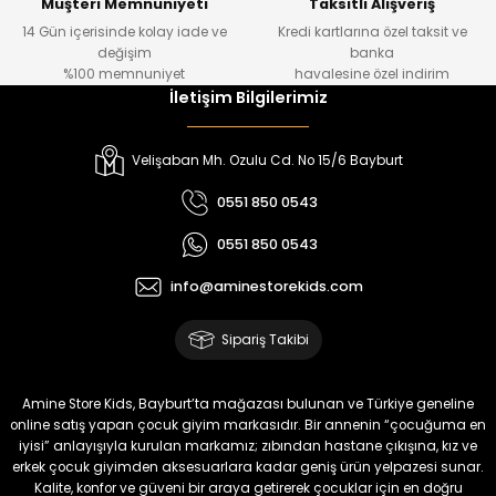
Müşteri Memnuniyeti
Taksitli Alışveriş
14 Gün içerisinde kolay iade ve
Kredi kartlarına özel taksit ve
₺ 1.000
₺ 800
değişim
banka
₺ 800
₺ 650
%100 memnuniyet
havalesine özel indirim
İletişim Bilgilerimiz
%17
%15
Melra Kız Çocuk Kot Pantolon
Tivon Kız Çocuk 3’lü Takım
Velişaban Mh. Ozulu Cd. No 15/6 Bayburt
Yeni
Yeni
0551 850 0543
₺ 700
₺ 2.750
0551 850 0543
₺ 580
₺ 2.340
info@aminestorekids.com
%22
%22
Koren Kız Çocuk ve Bebek Tayt
Koren Kız Çocuk ve Bebek Tayt
Sipariş Takibi
Yeni
Yeni
₺ 320
₺ 320
Amine Store Kids, Bayburt’ta mağazası bulunan ve Türkiye geneline
₺ 250
₺ 250
online satış yapan çocuk giyim markasıdır. Bir annenin “çocuğuma en
iyisi” anlayışıyla kurulan markamız; zıbından hastane çıkışına, kız ve
erkek çocuk giyimden aksesuarlara kadar geniş ürün yelpazesi sunar.
%22
%22
Kalite, konfor ve güveni bir araya getirerek çocuklar için en doğru