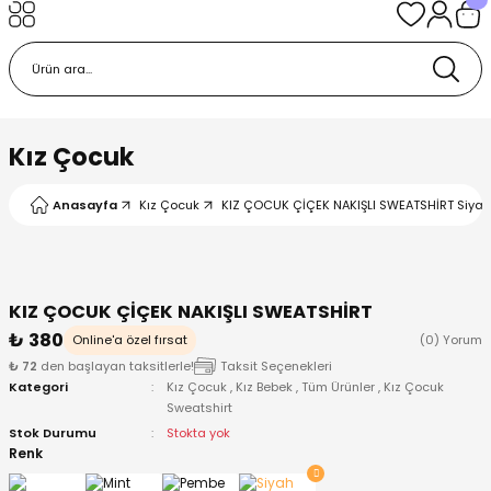
Geri Dön
Geri Dön
Geri Dön
Geri Dön
Geri Dön
k
k
 Ürünleri
iye
 Çorap
iye
tkı, Bere ve Eldiven
Kız Çocuk
dy
 Gömlek
sesuarları
Battaniye
Anasayfa
Kız Çocuk
KIZ ÇOCUK ÇİÇEK NAKIŞLI SWEATSHİRT Siyah 
orap
ç Giyim
ı, Bere ve Eldiven
Body
KIZ ÇOCUK ÇİÇEK NAKIŞLI SWEATSHİRT
ise
Kazak
ttaniye
ıtçıtlı Body
₺ 380
Online'a özel fırsat
(0) Yorum
₺ 72
den başlayan taksitlerle!
Taksit Seçenekleri
k
Mont
dy
Çorap ve Patik
Kategori
Kız Çocuk
,
Kız Bebek
,
Tüm Ürünler
,
Kız Çocuk
Sweatshirt
ömlek
Pantolon
ıtlı Body
astane Çıkışı ve Zıbın Seti
Stok Durumu
Stokta yok
Renk
Giyim
Pijama Takımı
rap ve Patik
Pantolon