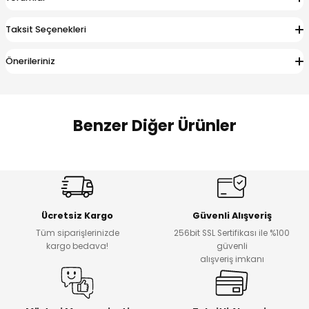
 Alt
lum
Taksit Seçenekleri
ka ve Taç
Önerileriniz
lum
lek
Benzer Diğer Ürünler
Amine
%27
%14
Dantelya Kız Çocuk Tişört
Puba Unisex Kot 3’lü Takım
Yeni
Yeni
Ücretsiz Kargo
Güvenli Alışveriş
₺ 450
₺ 1.800
Tüm siparişlerinizde
256bit SSL Sertifikası ile %100
₺ 330
₺ 1.550
kargo bedava!
güvenli
alışveriş imkanı
%20
%19
Urban Kız Çocuk Süveterli Tunik Gömlek
Navi Kız Çocuk Kot Pantolon
Yeni
Yeni