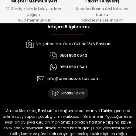
Müşteri Memnuniyeti
Taksitli Alışveriş
14 Gün içerisinde kolay iade ve
Kredi kartlarına özel taksit ve
₺ 1.000
₺ 800
değişim
banka
₺ 800
₺ 650
%100 memnuniyet
havalesine özel indirim
İletişim Bilgilerimiz
%17
%15
Melra Kız Çocuk Kot Pantolon
Tivon Kız Çocuk 3’lü Takım
Velişaban Mh. Ozulu Cd. No 15/6 Bayburt
Yeni
Yeni
0551 850 0543
₺ 700
₺ 2.750
0551 850 0543
₺ 580
₺ 2.340
info@aminestorekids.com
%22
%22
Koren Kız Çocuk ve Bebek Tayt
Koren Kız Çocuk ve Bebek Tayt
Sipariş Takibi
Yeni
Yeni
₺ 320
₺ 320
Amine Store Kids, Bayburt’ta mağazası bulunan ve Türkiye geneline
₺ 250
₺ 250
online satış yapan çocuk giyim markasıdır. Bir annenin “çocuğuma en
iyisi” anlayışıyla kurulan markamız; zıbından hastane çıkışına, kız ve
erkek çocuk giyimden aksesuarlara kadar geniş ürün yelpazesi sunar.
%22
%22
Kalite, konfor ve güveni bir araya getirerek çocuklar için en doğru