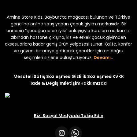
Koren Kız Çocuk ve Bebek Tayt
Koren Kız Çocuk ve Bebe
Amine Store Kids, Bayburt’ta mağazası bulunan ve Türkiye
Yeni
Yeni
₺ 250
₺ 250
₺ 320
₺ 320
geneline online satış yapan çocuk giyim markasıdır. Bir
annenin “çocuğuma en iyisi” anlayışıyla kurulan markamız;
zıbından hastane çıkışına, kız ve erkek çocuk giyimden
aksesuarlara kadar geniş ürün yelpazesi sunar. Kalite, konfor
ve güveni bir araya getirerek çocuklar için en doğru
seçimleri sizlerle buluşturuyoruz.
Devamı..
Mesafeli Satış Sözleşmesi
Gizlilik Sözleşmesi
KVKK
İade & Değişim
İletişim
Hakkımızda
Bizi Sosyal Medyada Takip Edin