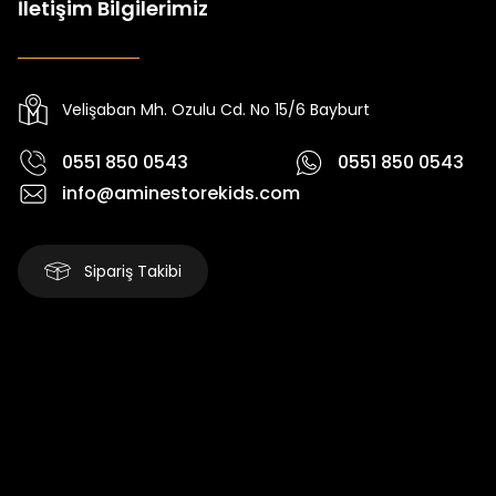
İletişim Bilgilerimiz
Tivon Kız Çocuk 3’lü Takım
Koren Kız Çocuk ve Bebek Tayt
Yeni
Yeni
₺ 2.340
₺ 250
₺ 2.750
₺ 320
Velişaban Mh. Ozulu Cd. No 15/6 Bayburt
0551 850 0543
0551 850 0543
info@aminestorekids.com
Sipariş Takibi