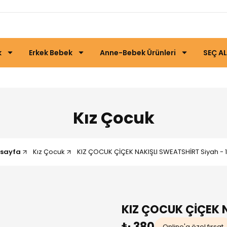
k
Erkek Bebek
Anne-Bebek Ürünleri
SEÇ AL
Kız Çocuk
sayfa
Kız Çocuk
KIZ ÇOCUK ÇİÇEK NAKIŞLI SWEATSHİRT Siyah - 1
KIZ ÇOCUK ÇİÇEK 
₺ 380
Online'a özel fırsat