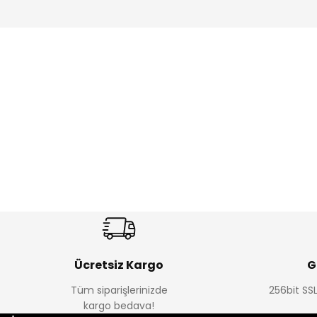
Amine
%27
%14
Dantelya Kız Çocuk Tişört
Puba Unisex Kot 3’lü Takım
Yeni
Yeni
₺ 330
₺ 1.550
₺ 450
₺ 1.800
Ücretsiz Kargo
G
Tüm siparişlerinizde
256bit SSL
kargo bedava!
%15
%22