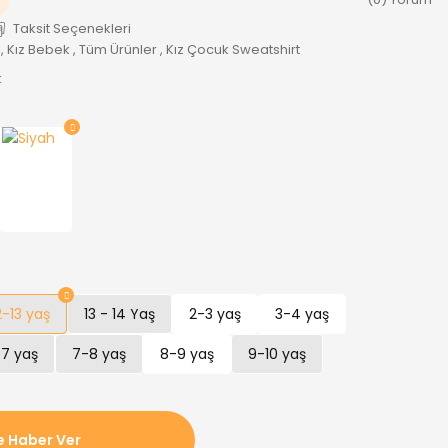
Taksit Seçenekleri
,
Kız Bebek
,
Tüm Ürünler
,
Kız Çocuk Sweatshirt
k
2-13 yaş
13 - 14 Yaş
2-3 yaş
3-4 yaş
7 yaş
7-8 yaş
8-9 yaş
9-10 yaş
e Haber Ver