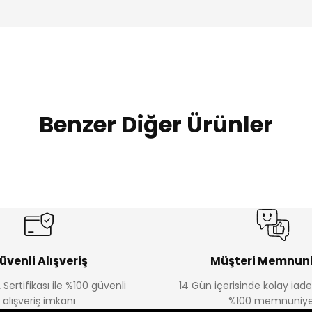
Benzer Diğer Ürünler
%20
%19
Urban Kız Çocuk Süveterli Tunik Gömlek
Navi Kız Çocuk Kot P
Yeni
Yeni
₺ 800
₺ 650
₺ 1.000
₺ 800
üvenli Alışveriş
Müşteri Memnuni
 Sertifikası ile %100 güvenli
14 Gün içerisinde kolay iad
alışveriş imkanı
%100 memnuniye
%22
%22