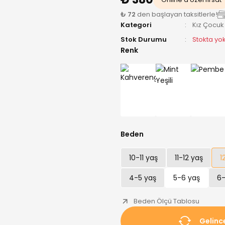
₺ 72
den başlayan taksitlerle!
Kategori
Kız Çocuk
Stok Durumu
Stokta yo
Renk
Beden
10-11 yaş
11-12 yaş
1
4-5 yaş
5-6 yaş
6-
Beden Ölçü Tablosu
Gelinc