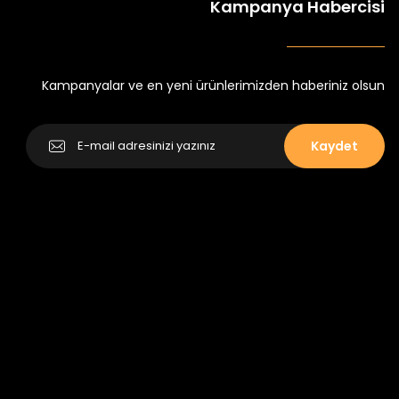
Kampanya Habercisi
k Tayt
Koren Kız Çocuk ve Bebek Tayt
Yeni
₺ 250
₺ 320
Kampanyalar ve en yeni ürünlerimizden haberiniz olsun
Kaydet