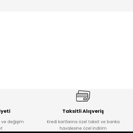
%17
antolon
Melra Kız Çocuk Kot Pantolon
Yeni
₺ 580
₺ 700
yeti
Taksitli Alışveriş
e ve değişim
Kredi kartlarına özel taksit ve banka
t
havalesine özel indirim
%22