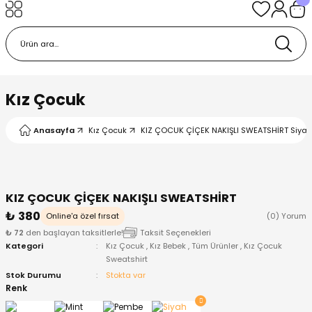
Geri Dön
Geri Dön
Geri Dön
Geri Dön
Geri Dön
k
k
 Ürünleri
iye
 Çorap
iye
tkı, Bere ve Eldiven
Kız Çocuk
dy
 Gömlek
sesuarları
Battaniye
Anasayfa
Kız Çocuk
KIZ ÇOCUK ÇİÇEK NAKIŞLI SWEATSHİRT Siyah
orap
ç Giyim
ı, Bere ve Eldiven
Body
KIZ ÇOCUK ÇİÇEK NAKIŞLI SWEATSHİRT
ise
Kazak
ttaniye
ıtçıtlı Body
₺ 380
Online'a özel fırsat
(0) Yorum
₺ 72
den başlayan taksitlerle!
Taksit Seçenekleri
k
Mont
dy
Çorap ve Patik
Kategori
Kız Çocuk
,
Kız Bebek
,
Tüm Ürünler
,
Kız Çocuk
Sweatshirt
ömlek
Pantolon
ıtlı Body
astane Çıkışı ve Zıbın Seti
Stok Durumu
Stokta var
Renk
Giyim
Pijama Takımı
rap ve Patik
Pantolon