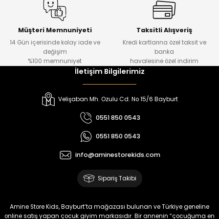
%20
%19
Urban Kız Çocuk Süveterli Tunik Gömlek
Navi Kız Çocuk Kot Pantolon
Yeni
Yeni
Müşteri Memnuniyeti
Taksitli Alışveriş
14 Gün içerisinde kolay iade ve
Kredi kartlarına özel taksit ve
₺ 1.000
₺ 800
değişim
banka
₺ 800
₺ 650
%100 memnuniyet
havalesine özel indirim
İletişim Bilgilerimiz
%17
%15
Melra Kız Çocuk Kot Pantolon
Tivon Kız Çocuk 3’lü Takım
Velişaban Mh. Ozulu Cd. No 15/6 Bayburt
Yeni
Yeni
0551 850 0543
₺ 700
₺ 2.750
0551 850 0543
₺ 580
₺ 2.340
info@aminestorekids.com
%22
%22
Koren Kız Çocuk ve Bebek Tayt
Koren Kız Çocuk ve Bebek Tayt
Sipariş Takibi
Yeni
Yeni
₺ 320
₺ 320
Amine Store Kids, Bayburt’ta mağazası bulunan ve Türkiye geneline
₺ 250
₺ 250
online satış yapan çocuk giyim markasıdır. Bir annenin “çocuğuma en