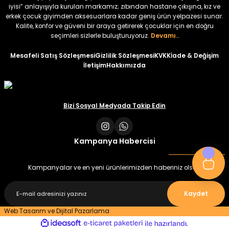
iyisi” anlayışıyla kurulan markamız; zıbından hastane çıkışına, kız ve
erkek çocuk giyimden aksesuarlara kadar geniş ürün yelpazesi sunar.
%22
%22
Kalite, konfor ve güveni bir araya getirerek çocuklar için en doğru
Koren Kız Çocuk ve Bebek Tayt
Koren Kız Çocuk ve Bebek Tayt
seçimleri sizlerle buluşturuyoruz.
Devamı..
Yeni
Yeni
Mesafeli Satış Sözleşmesi
Gizlilik Sözleşmesi
KVKK
İade & Değişim
İletişim
Hakkımızda
₺ 320
₺ 320
₺ 250
₺ 250
Bizi Sosyal Medyada Takip Edin
Kampanya Habercisi
Kampanyalar ve en yeni ürünlerimizden haberiniz olsun
Kaydet
Web Tasarım ve Dijital Pazarlama
ideasoft
ile
e-