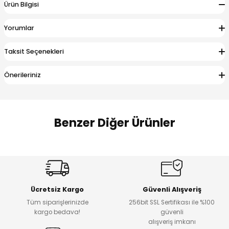
Ürün Bilgisi
 Alt
lum
Yorumlar
ka ve Taç
Taksit Seçenekleri
lum
Önerileriniz
lek
Benzer Diğer Ürünler
Amine
%27
%14
Dantelya Kız Çocuk Tişört
Puba Unisex Kot 3’lü Takım
Yeni
Yeni
Ücretsiz Kargo
Güvenli Alışveriş
₺ 450
₺ 1.800
Tüm siparişlerinizde
256bit SSL Sertifikası ile %100
₺ 330
₺ 1.550
kargo bedava!
güvenli
alışveriş imkanı