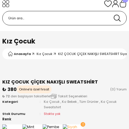
Geri Dön
Geri Dön
Geri Dön
Geri Dön
Geri Dön
k
k
 Ürünleri
iye
 Çorap
iye
tkı, Bere ve Eldiven
Kız Çocuk
dy
 Gömlek
sesuarları
Battaniye
Anasayfa
Kız Çocuk
KIZ ÇOCUK ÇİÇEK NAKIŞLI SWEATSHİRT Siyah 
orap
ç Giyim
ı, Bere ve Eldiven
Body
KIZ ÇOCUK ÇİÇEK NAKIŞLI SWEATSHİRT
ise
Kazak
ttaniye
ıtçıtlı Body
₺ 380
Online'a özel fırsat
(0) Yorum
₺ 72
den başlayan taksitlerle!
Taksit Seçenekleri
k
Mont
dy
Çorap ve Patik
Kategori
Kız Çocuk
,
Kız Bebek
,
Tüm Ürünler
,
Kız Çocuk
Sweatshirt
ömlek
Pantolon
ıtlı Body
astane Çıkışı ve Zıbın Seti
Stok Durumu
Stokta yok
Renk
Giyim
Pijama Takımı
rap ve Patik
Pantolon