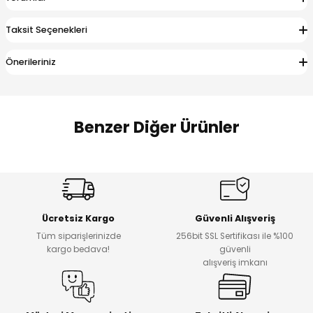
 Alt
lum
Taksit Seçenekleri
ka ve Taç
Önerileriniz
lum
lek
Benzer Diğer Ürünler
Amine
%27
%14
Dantelya Kız Çocuk Tişört
Puba Unisex Kot 3’lü Takım
Yeni
Yeni
Ücretsiz Kargo
Güvenli Alışveriş
₺ 450
₺ 1.800
Tüm siparişlerinizde
256bit SSL Sertifikası ile %100
₺ 330
₺ 1.550
kargo bedava!
güvenli
alışveriş imkanı
%20
%19
Urban Kız Çocuk Süveterli Tunik Gömlek
Navi Kız Çocuk Kot Pantolon
Yeni
Yeni