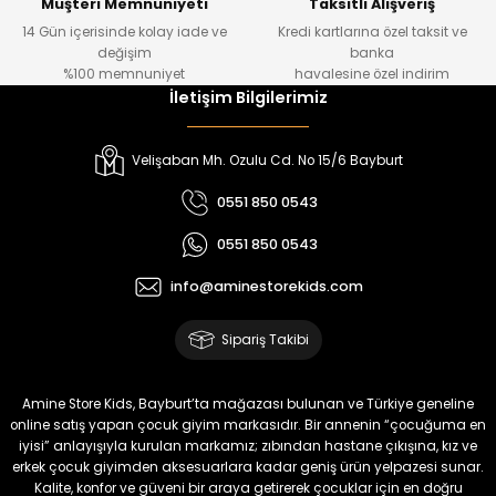
Müşteri Memnuniyeti
Taksitli Alışveriş
14 Gün içerisinde kolay iade ve
Kredi kartlarına özel taksit ve
₺ 1.000
₺ 800
değişim
banka
₺ 800
₺ 650
%100 memnuniyet
havalesine özel indirim
İletişim Bilgilerimiz
%17
%15
Melra Kız Çocuk Kot Pantolon
Tivon Kız Çocuk 3’lü Takım
Velişaban Mh. Ozulu Cd. No 15/6 Bayburt
Yeni
Yeni
0551 850 0543
₺ 700
₺ 2.750
0551 850 0543
₺ 580
₺ 2.340
info@aminestorekids.com
%22
%22
Koren Kız Çocuk ve Bebek Tayt
Koren Kız Çocuk ve Bebek Tayt
Sipariş Takibi
Yeni
Yeni
₺ 320
₺ 320
Amine Store Kids, Bayburt’ta mağazası bulunan ve Türkiye geneline
₺ 250
₺ 250
online satış yapan çocuk giyim markasıdır. Bir annenin “çocuğuma en
iyisi” anlayışıyla kurulan markamız; zıbından hastane çıkışına, kız ve
erkek çocuk giyimden aksesuarlara kadar geniş ürün yelpazesi sunar.
%22
%22
Kalite, konfor ve güveni bir araya getirerek çocuklar için en doğru