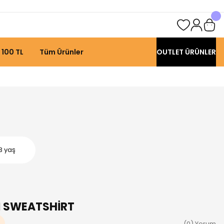
 100 TL
Tüm Ürünler
OUTLET ÜRÜNLER
3 yaş
İ SWEATSHİRT
(0) Yorum