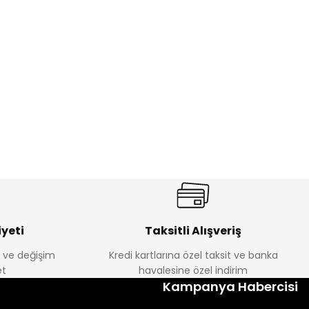
%17
antolon
Melra Kız Çocuk Kot Pantolon
Yeni
₺ 580
₺ 700
yeti
Taksitli Alışveriş
e ve değişim
Kredi kartlarına özel taksit ve banka
t
havalesine özel indirim
%22
Kampanya Habercisi
k Tayt
Koren Kız Çocuk ve Bebek Tayt