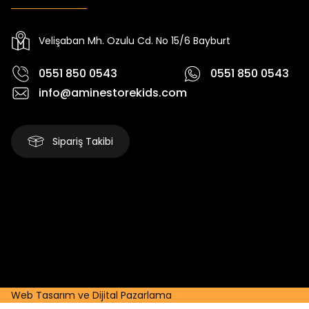
Yeni
Yeni
₺ 2.340
₺ 250
₺ 2.750
₺ 320
Velişaban Mh. Ozulu Cd. No 15/6 Bayburt
0551 850 0543
0551 850 0543
info@aminestorekids.com
Sipariş Takibi
Web Tasarım ve Dijital Pazarlama