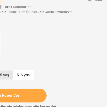
Taksit Seçenekleri
,
Kız Bebek
,
Tüm Ürünler
,
Kız Çocuk Sweatshirt
k
5 yaş
5-6 yaş
e Haber Ver
 tüm siparişler aynı gün kargoda!