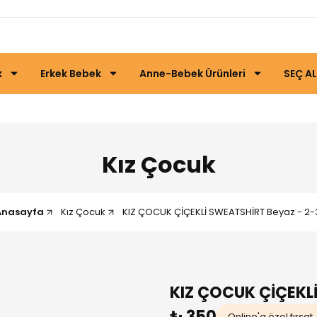
k
Erkek Bebek
Anne-Bebek Ürünleri
SEÇ AL
Kız Çocuk
Anasayfa
Kız Çocuk
KIZ ÇOCUK ÇİÇEKLİ SWEATSHİRT Beyaz - 2-
KIZ ÇOCUK ÇİÇEKL
₺ 350
Online'a özel fırsat