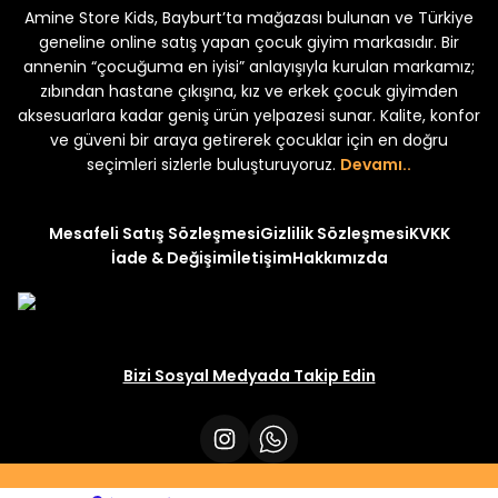
Amine Store Kids, Bayburt’ta mağazası bulunan ve Türkiye
Yeni
Yeni
₺ 250
₺ 250
₺ 320
₺ 320
geneline online satış yapan çocuk giyim markasıdır. Bir
annenin “çocuğuma en iyisi” anlayışıyla kurulan markamız;
zıbından hastane çıkışına, kız ve erkek çocuk giyimden
aksesuarlara kadar geniş ürün yelpazesi sunar. Kalite, konfor
ve güveni bir araya getirerek çocuklar için en doğru
seçimleri sizlerle buluşturuyoruz.
Devamı..
Mesafeli Satış Sözleşmesi
Gizlilik Sözleşmesi
KVKK
İade & Değişim
İletişim
Hakkımızda
Bizi Sosyal Medyada Takip Edin