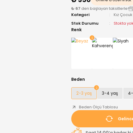
₺ 67
den başlayan taksitlerle!
Kategori
Kız Çocuk
Stok Durumu
Stokta yo
Renk
Beden
2-3 yaş
3-4 yaş
4-
Beden Ölçü Tablosu
Gelinc
Saat 14:00’a kadar ki