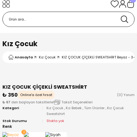
Geri Dön
Geri Dön
Geri Dön
Geri Dön
Geri Dön
k
k
 Ürünleri
iye
 Çorap
iye
tkı, Bere ve Eldiven
Kız Çocuk
dy
 Gömlek
sesuarları
Battaniye
Anasayfa
Kız Çocuk
KIZ ÇOCUK ÇİÇEKLİ SWEATSHİRT Beyaz - 3-4
orap
ç Giyim
ı, Bere ve Eldiven
Body
KIZ ÇOCUK ÇİÇEKLİ SWEATSHİRT
ise
Kazak
ttaniye
ıtçıtlı Body
₺ 350
Online'a özel fırsat
(0) Yorum
₺ 67
den başlayan taksitlerle!
Taksit Seçenekleri
k
Mont
dy
Çorap ve Patik
Kategori
Kız Çocuk
,
Kız Bebek
,
Tüm Ürünler
,
Kız Çocuk
Sweatshirt
ömlek
Pantolon
ıtlı Body
astane Çıkışı ve Zıbın Seti
Stok Durumu
Stokta yok
Renk
Giyim
Pijama Takımı
rap ve Patik
Pantolon