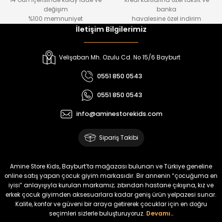
14 Gün içerisinde kolay iade ve
Kredi kartlarına özel taksit ve
₺ 1.000
₺ 800
değişim
banka
₺ 800
₺ 650
%100 memnuniyet
havalesine özel indirim
İletişim Bilgilerimiz
%17
%15
Melra Kız Çocuk Kot Pantolon
Tivon Kız Çocuk 3’lü Takım
Velişaban Mh. Ozulu Cd. No 15/6 Bayburt
Yeni
Yeni
0551 850 0543
₺ 700
₺ 2.750
0551 850 0543
₺ 580
₺ 2.340
info@aminestorekids.com
%22
%22
Koren Kız Çocuk ve Bebek Tayt
Koren Kız Çocuk ve Bebek Tayt
Sipariş Takibi
Yeni
Yeni
₺ 320
₺ 320
Amine Store Kids, Bayburt’ta mağazası bulunan ve Türkiye geneline
₺ 250
₺ 250
online satış yapan çocuk giyim markasıdır. Bir annenin “çocuğuma en
iyisi” anlayışıyla kurulan markamız; zıbından hastane çıkışına, kız ve
erkek çocuk giyimden aksesuarlara kadar geniş ürün yelpazesi sunar.
%22
%22
Kalite, konfor ve güveni bir araya getirerek çocuklar için en doğru
Koren Kız Çocuk ve Bebek Tayt
Koren Kız Çocuk ve Bebek Tayt
seçimleri sizlerle buluşturuyoruz.
Devamı..