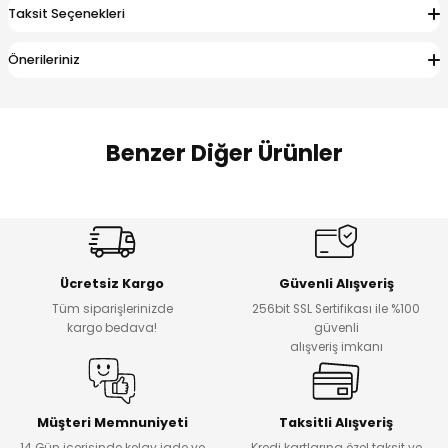
Taksit Seçenekleri
 Alt
lum
Önerileriniz
ka ve Taç
lum
Benzer Diğer Ürünler
lek
Amine
%27
%14
Dantelya Kız Çocuk Tişört
Puba Unisex Kot 3’lü Takım
Yeni
Yeni
Ücretsiz Kargo
Güvenli Alışveriş
₺ 450
₺ 1.800
Tüm siparişlerinizde
256bit SSL Sertifikası ile %100
₺ 330
₺ 1.550
kargo bedava!
güvenli
alışveriş imkanı
%20
%19
Urban Kız Çocuk Süveterli Tunik Gömlek
Navi Kız Çocuk Kot Pantolon
Yeni
Yeni
Müşteri Memnuniyeti
Taksitli Alışveriş