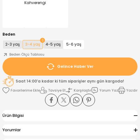
nt
Sweatshirt
ise
Pijama Takımı
ntolon
-Shirt
k
Salopet
Beden
2-3 yaş
3-4 yaş
4-5 yaş
5-6 yaş
jama Takımı
Takım
tane Çıkışı ve Zıbın Seti
-shirt
Beden Ölçü Tablosu
lopet
Takım Elbise
ntolon
Takım
Gelince Haber Ver
eatshirt
ek Alt
jama Takımı
ek Alt
Saat 14:00’a kadar ki tüm siparişler aynı gün kargoda!
Tavsiye Et
Karşılaştır
Yorum Yaz
Yazdır
hirt
lopet
Tulum
kım
kımı
Ürün Bilgisi
yt
 Alt
Yorumlar