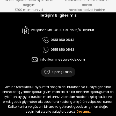
14 Gün içerisinde kolay iade ve
Kredi kartlarına özel taksit ve
₺ 1.000
₺ 800
değişim
banka
₺ 800
₺ 650
%100 memnuniyet
havalesine özel indirim
İletişim Bilgilerimiz
%17
%15
Melra Kız Çocuk Kot Pantolon
Tivon Kız Çocuk 3’lü Takım
Velişaban Mh. Ozulu Cd. No 15/6 Bayburt
Yeni
Yeni
0551 850 0543
₺ 700
₺ 2.750
0551 850 0543
₺ 580
₺ 2.340
info@aminestorekids.com
%22
%22
Koren Kız Çocuk ve Bebek Tayt
Koren Kız Çocuk ve Bebek Tayt
Sipariş Takibi
Yeni
Yeni
₺ 320
₺ 320
Amine Store Kids, Bayburt’ta mağazası bulunan ve Türkiye geneline
₺ 250
₺ 250
online satış yapan çocuk giyim markasıdır. Bir annenin “çocuğuma en
iyisi” anlayışıyla kurulan markamız; zıbından hastane çıkışına, kız ve
erkek çocuk giyimden aksesuarlara kadar geniş ürün yelpazesi sunar.
%22
%22
Kalite, konfor ve güveni bir araya getirerek çocuklar için en doğru
Koren Kız Çocuk ve Bebek Tayt
Koren Kız Çocuk ve Bebek Tayt
seçimleri sizlerle buluşturuyoruz.
Devamı..