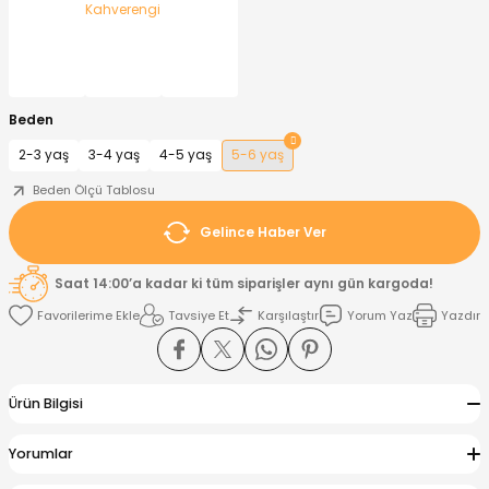
nt
Sweatshirt
ise
Pijama Takımı
ntolon
-Shirt
k
Salopet
Beden
2-3 yaş
3-4 yaş
4-5 yaş
5-6 yaş
jama Takımı
Takım
tane Çıkışı ve Zıbın Seti
-shirt
Beden Ölçü Tablosu
lopet
Takım Elbise
ntolon
Takım
Gelince Haber Ver
eatshirt
ek Alt
jama Takımı
ek Alt
Saat 14:00’a kadar ki tüm siparişler aynı gün kargoda!
Tavsiye Et
Karşılaştır
Yorum Yaz
Yazdır
hirt
lopet
Tulum
kım
kımı
Ürün Bilgisi
yt
 Alt
Yorumlar