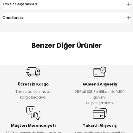
Taksit Seçenekleri
 Alt
lum
Önerileriniz
ka ve Taç
lum
Benzer Diğer Ürünler
lek
Amine
%27
%14
Dantelya Kız Çocuk Tişört
Puba Unisex Kot 3’lü Takım
Yeni
Yeni
Ücretsiz Kargo
Güvenli Alışveriş
₺ 450
₺ 1.800
Tüm siparişlerinizde
256bit SSL Sertifikası ile %100
₺ 330
₺ 1.550
kargo bedava!
güvenli
alışveriş imkanı
%20
%19
Urban Kız Çocuk Süveterli Tunik Gömlek
Navi Kız Çocuk Kot Pantolon
Yeni
Yeni
Müşteri Memnuniyeti
Taksitli Alışveriş