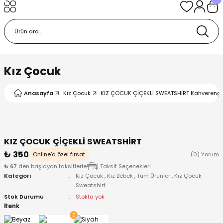
Geri Dön
Geri Dön
Geri Dön
Geri Dön
Geri Dön
k
k
 Ürünleri
iye
 Çorap
iye
tkı, Bere ve Eldiven
Kız Çocuk
dy
 Gömlek
sesuarları
Battaniye
Anasayfa
Kız Çocuk
KIZ ÇOCUK ÇİÇEKLİ SWEATSHİRT Kahverengi 
orap
ç Giyim
ı, Bere ve Eldiven
Body
KIZ ÇOCUK ÇİÇEKLİ SWEATSHİRT
ise
Kazak
ttaniye
ıtçıtlı Body
₺ 350
Online'a özel fırsat
(0) Yorum
₺ 67
den başlayan taksitlerle!
Taksit Seçenekleri
k
Mont
dy
Çorap ve Patik
Kategori
Kız Çocuk
,
Kız Bebek
,
Tüm Ürünler
,
Kız Çocuk
Sweatshirt
ömlek
Pantolon
ıtlı Body
astane Çıkışı ve Zıbın Seti
Stok Durumu
Stokta yok
Renk
Giyim
Pijama Takımı
rap ve Patik
Pantolon