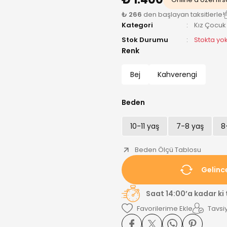
₺ 266
den başlayan taksitlerle!
Kategori
Kız Çocuk
Stok Durumu
Stokta yo
Renk
Bej
Kahverengi
Beden
10-11 yaş
7-8 yaş
8
Beden Ölçü Tablosu
Gelinc
Saat 14:00’a kadar ki
Tavsiy