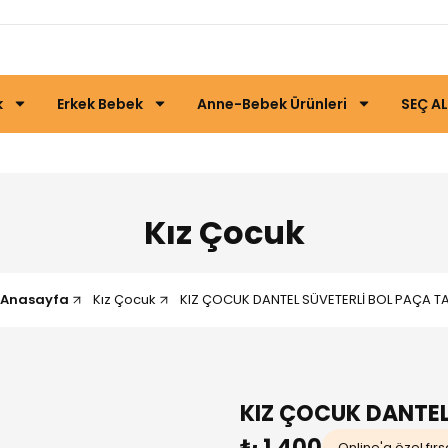
k
Erkek Bebek
Anne-Bebek Ürünleri
SEÇ AL
Kız Çocuk
Anasayfa
Kız Çocuk
KIZ ÇOCUK DANTEL SÜVETERLİ BOL PAÇA T
KIZ ÇOCUK DANTEL
₺ 1.400
Online'a özel fırs