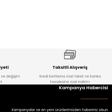
%17
antolon
Melra Kız Çocuk Kot Pantolon
Yeni
₺ 580
₺ 700
yeti
Taksitli Alışveriş
e ve değişim
Kredi kartlarına özel taksit ve banka
t
havalesine özel indirim
%22
Kampanya Habercisi
k Tayt
Koren Kız Çocuk ve Bebek Tayt
Yeni
₺ 250
₺ 320
Kampanyalar ve en yeni ürünlerimizden haberiniz olsun