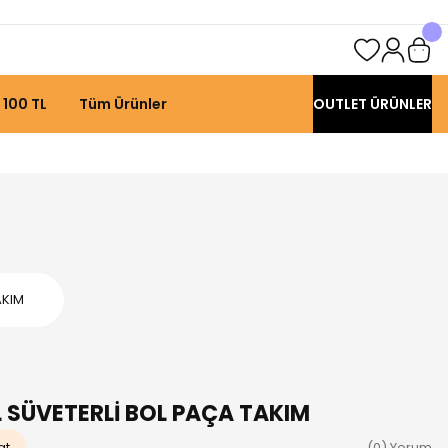
 100 TL
Tüm Ürünler
OUTLET ÜRÜNLER
AKIM
 SÜVETERLİ BOL PAÇA TAKIM
at
(0) Yorum