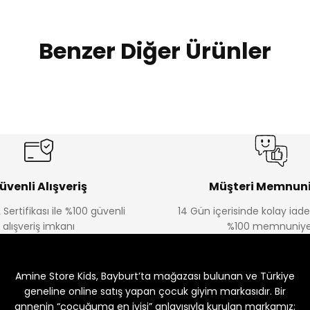
Benzer Diğer Ürünler
%20
%19
Urban Kız Çocuk Süveterli Tunik Gömlek
Navi Kız Çocuk Kot P
Yeni
Yeni
₺ 800
₺ 650
₺ 1.000
₺ 800
üvenli Alışveriş
Müşteri Memnuni
 Sertifikası ile %100 güvenli
14 Gün içerisinde kolay iad
alışveriş imkanı
%100 memnuniye
%22
%22
Koren Kız Çocuk ve Bebek Tayt
Koren Kız Çocuk ve Bebe
Amine Store Kids, Bayburt’ta mağazası bulunan ve Türkiye
Yeni
Yeni
₺ 250
₺ 250
₺ 320
₺ 320
geneline online satış yapan çocuk giyim markasıdır. Bir
annenin “çocuğuma en iyisi” anlayışıyla kurulan markamız;