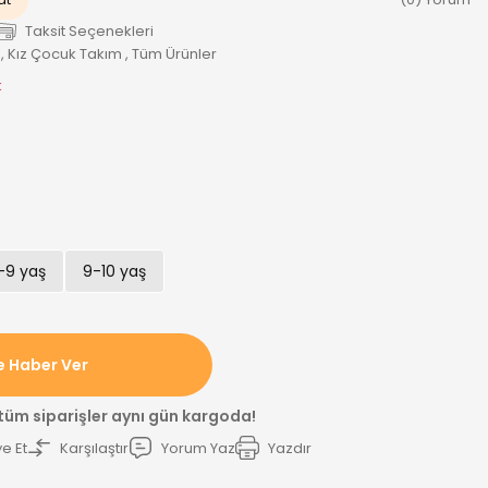
Taksit Seçenekleri
,
Kız Çocuk Takım
,
Tüm Ürünler
k
-9 yaş
9-10 yaş
e Haber Ver
 tüm siparişler aynı gün kargoda!
e Et
Karşılaştır
Yorum Yaz
Yazdır