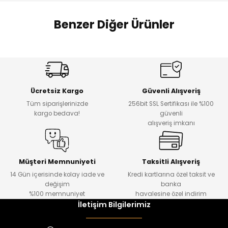
 Alt
lum
Benzer Diğer Ürünler
ka ve Taç
Amine
%27
%14
lum
Dantelya Kız Çocuk Tişört
Puba Unisex Kot 3’lü Takım
Yeni
Yeni
lek
Ücretsiz Kargo
Güvenli Alışveriş
₺ 450
₺ 1.800
Tüm siparişlerinizde
256bit SSL Sertifikası ile %100
₺ 330
₺ 1.550
kargo bedava!
güvenli
alışveriş imkanı
%20
%19
Urban Kız Çocuk Süveterli Tunik Gömlek
Navi Kız Çocuk Kot Pantolon
Yeni
Yeni
Müşteri Memnuniyeti
Taksitli Alışveriş
14 Gün içerisinde kolay iade ve
Kredi kartlarına özel taksit ve
₺ 1.000
₺ 800
değişim
banka
₺ 800
₺ 650
%100 memnuniyet
havalesine özel indirim
İletişim Bilgilerimiz
%17
%15