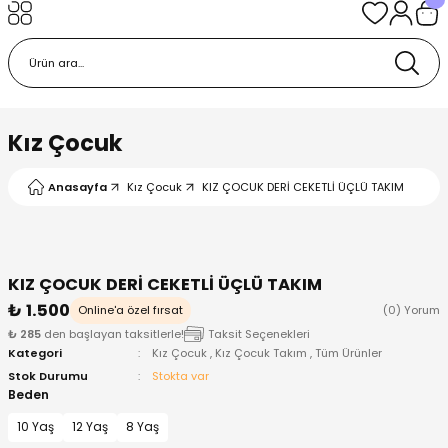
Geri Dön
Geri Dön
Geri Dön
Geri Dön
Geri Dön
k
k
 Ürünleri
iye
 Çorap
iye
tkı, Bere ve Eldiven
Kız Çocuk
dy
 Gömlek
sesuarları
Battaniye
Anasayfa
Kız Çocuk
KIZ ÇOCUK DERİ CEKETLİ ÜÇLÜ TAKIM
orap
ç Giyim
ı, Bere ve Eldiven
Body
KIZ ÇOCUK DERİ CEKETLİ ÜÇLÜ TAKIM
ise
Kazak
ttaniye
ıtçıtlı Body
₺ 1.500
Online'a özel fırsat
(0) Yorum
₺ 285
den başlayan taksitlerle!
Taksit Seçenekleri
k
Mont
dy
Çorap ve Patik
Kategori
Kız Çocuk
,
Kız Çocuk Takım
,
Tüm Ürünler
Stok Durumu
Stokta var
ömlek
Pantolon
ıtlı Body
astane Çıkışı ve Zıbın Seti
Beden
10 Yaş
12 Yaş
8 Yaş
Giyim
Pijama Takımı
rap ve Patik
Pantolon