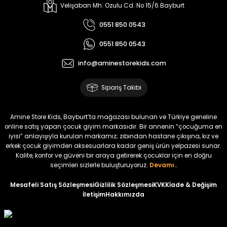
Melra Kız Çocuk Kot Pantolon
Tivon Kız Çocuk 3’lü Takım
Velişaban Mh. Ozulu Cd. No 15/6 Bayburt
Yeni
Yeni
0551 850 0543
₺ 700
₺ 2.750
0551 850 0543
₺ 580
₺ 2.340
info@aminestorekids.com
%22
%22
Koren Kız Çocuk ve Bebek Tayt
Koren Kız Çocuk ve Bebek Tayt
Sipariş Takibi
Yeni
Yeni
₺ 320
₺ 320
Amine Store Kids, Bayburt’ta mağazası bulunan ve Türkiye geneline
₺ 250
₺ 250
online satış yapan çocuk giyim markasıdır. Bir annenin “çocuğuma en
iyisi” anlayışıyla kurulan markamız; zıbından hastane çıkışına, kız ve
erkek çocuk giyimden aksesuarlara kadar geniş ürün yelpazesi sunar.
%22
%22
Kalite, konfor ve güveni bir araya getirerek çocuklar için en doğru
Koren Kız Çocuk ve Bebek Tayt
Koren Kız Çocuk ve Bebek Tayt
seçimleri sizlerle buluşturuyoruz.
Devamı..
Yeni
Yeni
Mesafeli Satış Sözleşmesi
Gizlilik Sözleşmesi
KVKK
İade & Değişim
İletişim
Hakkımızda
₺ 320
₺ 320
₺ 250
₺ 250