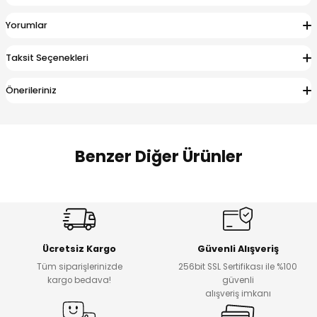
 Alt
lum
Yorumlar
ka ve Taç
Taksit Seçenekleri
lum
Önerileriniz
lek
Benzer Diğer Ürünler
Amine
%27
%14
Dantelya Kız Çocuk Tişört
Puba Unisex Kot 3’lü Takım
Yeni
Yeni
Ücretsiz Kargo
Güvenli Alışveriş
₺ 450
₺ 1.800
Tüm siparişlerinizde
256bit SSL Sertifikası ile %100
₺ 330
₺ 1.550
kargo bedava!
güvenli
alışveriş imkanı
%20
%19