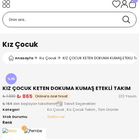
Geri Dön
Geri Dön
Geri Dön
Geri Dön
Geri Dön
k
k
 Ürünleri
iye
 Çorap
iye
tkı, Bere ve Eldiven
Kız Çocuk
dy
 Gömlek
sesuarları
Battaniye
Anasayfa
Kız Çocuk
KIZ ÇOCUK KETEN DOKUMA KUMAŞ ETEKLİ TAKI
orap
ç Giyim
ı, Bere ve Eldiven
Body
%35
KIZ ÇOCUK KETEN DOKUMA KUMAŞ ETEKLİ TAKIM
ise
Kazak
ttaniye
ıtçıtlı Body
₺ 865
₺ 1.330
Online'a özel fırsat
(0) Yorum
₺ 164
den başlayan taksitlerle!
Taksit Seçenekleri
k
Mont
dy
Çorap ve Patik
Kategori
Kız Çocuk
,
Kız Çocuk Takım
,
Tüm Ürünler
Stok Durumu
Stokta var
ömlek
Pantolon
ıtlı Body
astane Çıkışı ve Zıbın Seti
Renk
Giyim
Pijama Takımı
rap ve Patik
Pantolon