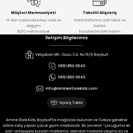
Urban Kız Çocuk Süveterli Tunik Gömlek
Navi Kız Çocuk Kot Pantolon
Yeni
Yeni
Müşteri Memnuniyeti
Taksitli Alışveriş
14 Gün içerisinde kolay iade ve
Kredi kartlarına özel taksit ve
₺ 1.000
₺ 800
değişim
banka
₺ 800
₺ 650
%100 memnuniyet
havalesine özel indirim
İletişim Bilgilerimiz
%17
%15
Melra Kız Çocuk Kot Pantolon
Tivon Kız Çocuk 3’lü Takım
Velişaban Mh. Ozulu Cd. No 15/6 Bayburt
Yeni
Yeni
0551 850 0543
₺ 700
₺ 2.750
0551 850 0543
₺ 580
₺ 2.340
info@aminestorekids.com
%22
%22
Koren Kız Çocuk ve Bebek Tayt
Koren Kız Çocuk ve Bebek Tayt
Sipariş Takibi
Yeni
Yeni
₺ 320
₺ 320
Amine Store Kids, Bayburt’ta mağazası bulunan ve Türkiye geneline
₺ 250
₺ 250
online satış yapan çocuk giyim markasıdır. Bir annenin “çocuğuma en
iyisi” anlayışıyla kurulan markamız; zıbından hastane çıkışına, kız ve