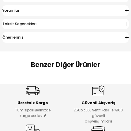
 Alt
lum
Yorumlar
ka ve Taç
Taksit Seçenekleri
lum
Önerileriniz
lek
Benzer Diğer Ürünler
Amine
%27
%14
Dantelya Kız Çocuk Tişört
Puba Unisex Kot 3’lü Takım
Yeni
Yeni
Ücretsiz Kargo
Güvenli Alışveriş
₺ 450
₺ 1.800
Tüm siparişlerinizde
256bit SSL Sertifikası ile %100
₺ 330
₺ 1.550
kargo bedava!
güvenli
alışveriş imkanı
%20
%19