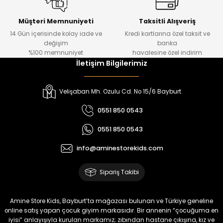
Urban Kız Çocuk Süveterli Tunik Gömlek
Navi Kız Çocuk Kot Pantolon
Yeni
Yeni
Müşteri Memnuniyeti
Taksitli Alışveriş
14 Gün içerisinde kolay iade ve
Kredi kartlarına özel taksit ve
₺ 1.000
₺ 800
değişim
banka
₺ 800
₺ 650
%100 memnuniyet
havalesine özel indirim
İletişim Bilgilerimiz
%17
%15
Melra Kız Çocuk Kot Pantolon
Tivon Kız Çocuk 3’lü Takım
Velişaban Mh. Ozulu Cd. No 15/6 Bayburt
Yeni
Yeni
0551 850 0543
₺ 700
₺ 2.750
0551 850 0543
₺ 580
₺ 2.340
info@aminestorekids.com
%22
%22
Koren Kız Çocuk ve Bebek Tayt
Koren Kız Çocuk ve Bebek Tayt
Sipariş Takibi
Yeni
Yeni
₺ 320
₺ 320
Amine Store Kids, Bayburt’ta mağazası bulunan ve Türkiye geneline
₺ 250
₺ 250
online satış yapan çocuk giyim markasıdır. Bir annenin “çocuğuma en
iyisi” anlayışıyla kurulan markamız; zıbından hastane çıkışına, kız ve