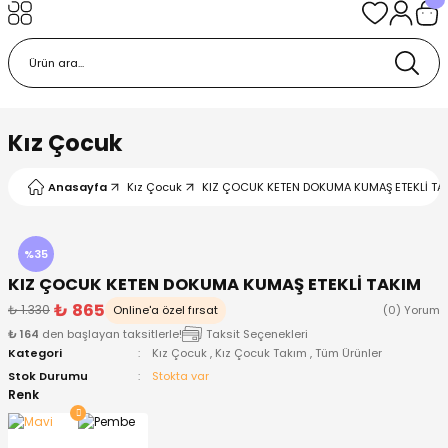
Geri Dön
Geri Dön
Geri Dön
Geri Dön
Geri Dön
k
k
 Ürünleri
iye
 Çorap
iye
tkı, Bere ve Eldiven
Kız Çocuk
dy
 Gömlek
sesuarları
Battaniye
Anasayfa
Kız Çocuk
KIZ ÇOCUK KETEN DOKUMA KUMAŞ ETEKLİ TAK
orap
ç Giyim
ı, Bere ve Eldiven
Body
%35
KIZ ÇOCUK KETEN DOKUMA KUMAŞ ETEKLİ TAKIM
ise
Kazak
ttaniye
ıtçıtlı Body
₺ 865
₺ 1.330
Online'a özel fırsat
(0) Yorum
₺ 164
den başlayan taksitlerle!
Taksit Seçenekleri
k
Mont
dy
Çorap ve Patik
Kategori
Kız Çocuk
,
Kız Çocuk Takım
,
Tüm Ürünler
Stok Durumu
Stokta var
ömlek
Pantolon
ıtlı Body
astane Çıkışı ve Zıbın Seti
Renk
Giyim
Pijama Takımı
rap ve Patik
Pantolon