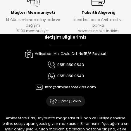
Urban Kız Çocuk Süveterli Tunik Gömlek
Navi Kız Çocuk Kot Pantolon
Yeni
Yeni
Müşteri Memnuniyeti
Taksitli Alışveriş
14 Gün içerisinde kolay iade ve
Kredi kartlarına özel taksit ve
₺ 1.000
₺ 800
değişim
banka
₺ 800
₺ 650
%100 memnuniyet
havalesine özel indirim
İletişim Bilgilerimiz
%17
%15
Melra Kız Çocuk Kot Pantolon
Tivon Kız Çocuk 3’lü Takım
Velişaban Mh. Ozulu Cd. No 15/6 Bayburt
Yeni
Yeni
0551 850 0543
₺ 700
₺ 2.750
0551 850 0543
₺ 580
₺ 2.340
info@aminestorekids.com
%22
%22
Koren Kız Çocuk ve Bebek Tayt
Koren Kız Çocuk ve Bebek Tayt
Sipariş Takibi
Yeni
Yeni
₺ 320
₺ 320
Amine Store Kids, Bayburt’ta mağazası bulunan ve Türkiye geneline
₺ 250
₺ 250
online satış yapan çocuk giyim markasıdır. Bir annenin “çocuğuma en
iyisi” anlayışıyla kurulan markamız; zıbından hastane çıkışına, kız ve