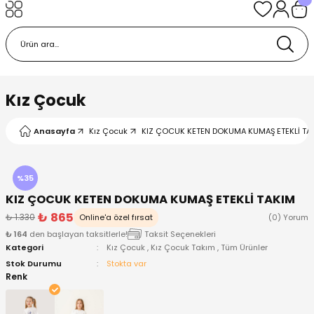
Geri Dön
Geri Dön
Geri Dön
Geri Dön
Geri Dön
k
k
 Ürünleri
iye
 Çorap
iye
tkı, Bere ve Eldiven
Kız Çocuk
dy
 Gömlek
sesuarları
Battaniye
Anasayfa
Kız Çocuk
KIZ ÇOCUK KETEN DOKUMA KUMAŞ ETEKLİ TAK
orap
ç Giyim
ı, Bere ve Eldiven
Body
%35
KIZ ÇOCUK KETEN DOKUMA KUMAŞ ETEKLİ TAKIM
ise
Kazak
ttaniye
ıtçıtlı Body
₺ 865
₺ 1.330
Online'a özel fırsat
(0) Yorum
₺ 164
den başlayan taksitlerle!
Taksit Seçenekleri
k
Mont
dy
Çorap ve Patik
Kategori
Kız Çocuk
,
Kız Çocuk Takım
,
Tüm Ürünler
Stok Durumu
Stokta var
ömlek
Pantolon
ıtlı Body
astane Çıkışı ve Zıbın Seti
Renk
Giyim
Pijama Takımı
rap ve Patik
Pantolon