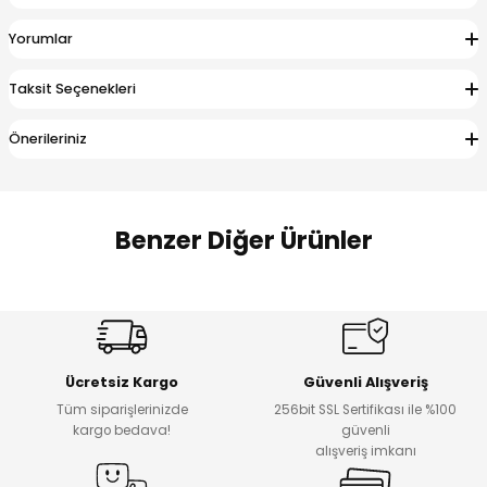
 Alt
lum
Yorumlar
ka ve Taç
Taksit Seçenekleri
lum
Önerileriniz
lek
Benzer Diğer Ürünler
Amine
%27
%14
Dantelya Kız Çocuk Tişört
Puba Unisex Kot 3’lü Takım
Yeni
Yeni
Ücretsiz Kargo
Güvenli Alışveriş
₺ 450
₺ 1.800
Tüm siparişlerinizde
256bit SSL Sertifikası ile %100
₺ 330
₺ 1.550
kargo bedava!
güvenli
alışveriş imkanı
%20
%19