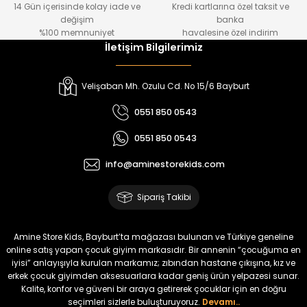
14 Gün içerisinde kolay iade ve
Kredi kartlarına özel taksit ve
₺ 1.000
₺ 800
değişim
banka
₺ 800
₺ 650
%100 memnuniyet
havalesine özel indirim
İletişim Bilgilerimiz
%17
%15
Melra Kız Çocuk Kot Pantolon
Tivon Kız Çocuk 3’lü Takım
Velişaban Mh. Ozulu Cd. No 15/6 Bayburt
Yeni
Yeni
0551 850 0543
₺ 700
₺ 2.750
0551 850 0543
₺ 580
₺ 2.340
info@aminestorekids.com
%22
%22
Koren Kız Çocuk ve Bebek Tayt
Koren Kız Çocuk ve Bebek Tayt
Sipariş Takibi
Yeni
Yeni
₺ 320
₺ 320
Amine Store Kids, Bayburt’ta mağazası bulunan ve Türkiye geneline
₺ 250
₺ 250
online satış yapan çocuk giyim markasıdır. Bir annenin “çocuğuma en
iyisi” anlayışıyla kurulan markamız; zıbından hastane çıkışına, kız ve
erkek çocuk giyimden aksesuarlara kadar geniş ürün yelpazesi sunar.
%22
%22
Kalite, konfor ve güveni bir araya getirerek çocuklar için en doğru
Koren Kız Çocuk ve Bebek Tayt
Koren Kız Çocuk ve Bebek Tayt
seçimleri sizlerle buluşturuyoruz.
Devamı..