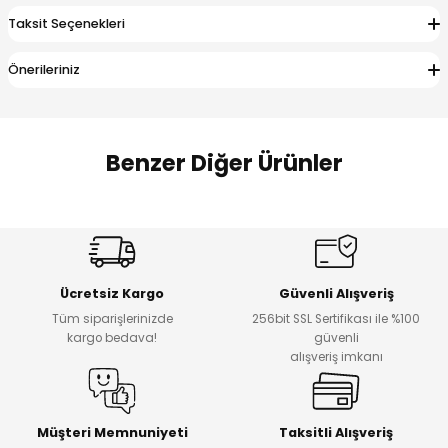
 Alt
lum
Taksit Seçenekleri
ka ve Taç
Önerileriniz
lum
Benzer Diğer Ürünler
lek
Amine
%27
%14
Dantelya Kız Çocuk Tişört
Puba Unisex Kot 3’lü Takım
Yeni
Yeni
Ücretsiz Kargo
Güvenli Alışveriş
₺ 450
₺ 1.800
Tüm siparişlerinizde
256bit SSL Sertifikası ile %100
₺ 330
₺ 1.550
kargo bedava!
güvenli
alışveriş imkanı
%20
%19
Urban Kız Çocuk Süveterli Tunik Gömlek
Navi Kız Çocuk Kot Pantolon
Yeni
Yeni
Müşteri Memnuniyeti
Taksitli Alışveriş