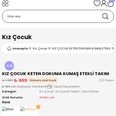
Geri Dön
Geri Dön
Geri Dön
Geri Dön
Geri Dön
k
k
 Ürünleri
iye
 Çorap
iye
tkı, Bere ve Eldiven
Kız Çocuk
dy
 Gömlek
sesuarları
Battaniye
Anasayfa
Kız Çocuk
KIZ ÇOCUK KETEN DOKUMA KUMAŞ ETEKLİ TAK
orap
ç Giyim
ı, Bere ve Eldiven
Body
%35
KIZ ÇOCUK KETEN DOKUMA KUMAŞ ETEKLİ TAKIM
ise
Kazak
ttaniye
ıtçıtlı Body
₺ 865
₺ 1.330
Online'a özel fırsat
(0) Yorum
₺ 164
den başlayan taksitlerle!
Taksit Seçenekleri
k
Mont
dy
Çorap ve Patik
Kategori
Kız Çocuk
,
Kız Çocuk Takım
,
Tüm Ürünler
Stok Durumu
Stokta yok
ömlek
Pantolon
ıtlı Body
astane Çıkışı ve Zıbın Seti
Renk
Giyim
Pijama Takımı
rap ve Patik
Pantolon