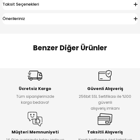
Taksit Seçenekleri
 Alt
lum
Önerileriniz
ka ve Taç
lum
Benzer Diğer Ürünler
lek
Amine
%27
%14
Dantelya Kız Çocuk Tişört
Puba Unisex Kot 3’lü Takım
Yeni
Yeni
Ücretsiz Kargo
Güvenli Alışveriş
₺ 450
₺ 1.800
Tüm siparişlerinizde
256bit SSL Sertifikası ile %100
₺ 330
₺ 1.550
kargo bedava!
güvenli
alışveriş imkanı
%20
%19
Urban Kız Çocuk Süveterli Tunik Gömlek
Navi Kız Çocuk Kot Pantolon
Yeni
Yeni
Müşteri Memnuniyeti
Taksitli Alışveriş