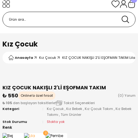
Geri Dön
Geri Dön
Geri Dön
Geri Dön
Geri Dön
k
k
 Ürünleri
iye
 Çorap
iye
tkı, Bere ve Eldiven
Kız Çocuk
dy
 Gömlek
sesuarları
Battaniye
Anasayfa
Kız Çocuk
KIZ ÇOCUK NAKIŞLI 2'Lİ EŞOFMAN TAKIM Lila -
orap
ç Giyim
ı, Bere ve Eldiven
Body
KIZ ÇOCUK NAKIŞLI 2'Lİ EŞOFMAN TAKIM
ise
Kazak
ttaniye
ıtçıtlı Body
₺ 550
Online'a özel fırsat
(0) Yorum
₺ 105
den başlayan taksitlerle!
Taksit Seçenekleri
k
Mont
dy
Çorap ve Patik
Kategori
Kız Çocuk
,
Kız Bebek
,
Kız Çocuk Takım
,
Kız Bebek
Takımı
,
Tüm Ürünler
ömlek
Pantolon
ıtlı Body
astane Çıkışı ve Zıbın Seti
Stok Durumu
Stokta yok
Renk
Giyim
Pijama Takımı
rap ve Patik
Pantolon