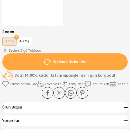
nt
Sweatshirt
ise
Pijama Takımı
ntolon
-Shirt
k
Salopet
Beden
3 Yaş
4 Yaş
jama Takımı
Takım
tane Çıkışı ve Zıbın Seti
-shirt
Beden Ölçü Tablosu
lopet
Takım Elbise
ntolon
Takım
Gelince Haber Ver
eatshirt
ek Alt
jama Takımı
ek Alt
Saat 14:00’a kadar ki tüm siparişler aynı gün kargoda!
Tavsiye Et
Karşılaştır
Yorum Yaz
Yazdır
hirt
lopet
Tulum
kım
kımı
Ürün Bilgisi
yt
 Alt
Yorumlar