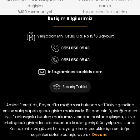
14 Gün içerisinde kolay iade ve
Kredi kartlarına özel taksit ve
₺ 1.000
₺ 800
değişim
banka
₺ 800
₺ 650
%100 memnuniyet
havalesine özel indirim
İletişim Bilgilerimiz
%17
%15
Melra Kız Çocuk Kot Pantolon
Tivon Kız Çocuk 3’lü Takım
Velişaban Mh. Ozulu Cd. No 15/6 Bayburt
Yeni
Yeni
0551 850 0543
₺ 700
₺ 2.750
0551 850 0543
₺ 580
₺ 2.340
info@aminestorekids.com
%22
%22
Koren Kız Çocuk ve Bebek Tayt
Koren Kız Çocuk ve Bebek Tayt
Sipariş Takibi
Yeni
Yeni
₺ 320
₺ 320
Amine Store Kids, Bayburt’ta mağazası bulunan ve Türkiye geneline
₺ 250
₺ 250
online satış yapan çocuk giyim markasıdır. Bir annenin “çocuğuma en
iyisi” anlayışıyla kurulan markamız; zıbından hastane çıkışına, kız ve
erkek çocuk giyimden aksesuarlara kadar geniş ürün yelpazesi sunar.
%22
%22
Kalite, konfor ve güveni bir araya getirerek çocuklar için en doğru
Koren Kız Çocuk ve Bebek Tayt
Koren Kız Çocuk ve Bebek Tayt
seçimleri sizlerle buluşturuyoruz.
Devamı..