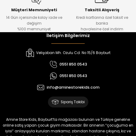
Urban Kız Çocuk Süveterli Tunik Gömlek
Navi Kız Çocuk Kot Pantolon
Yeni
Yeni
Müşteri Memnuniyeti
Taksitli Alışveriş
14 Gün içerisinde kolay iade ve
Kredi kartlarına özel taksit ve
₺ 1.000
₺ 800
değişim
banka
₺ 800
₺ 650
%100 memnuniyet
havalesine özel indirim
İletişim Bilgilerimiz
%17
%15
Melra Kız Çocuk Kot Pantolon
Tivon Kız Çocuk 3’lü Takım
Velişaban Mh. Ozulu Cd. No 15/6 Bayburt
Yeni
Yeni
0551 850 0543
₺ 700
₺ 2.750
0551 850 0543
₺ 580
₺ 2.340
info@aminestorekids.com
%22
%22
Koren Kız Çocuk ve Bebek Tayt
Koren Kız Çocuk ve Bebek Tayt
Sipariş Takibi
Yeni
Yeni
₺ 320
₺ 320
Amine Store Kids, Bayburt’ta mağazası bulunan ve Türkiye geneline
₺ 250
₺ 250
online satış yapan çocuk giyim markasıdır. Bir annenin “çocuğuma en
iyisi” anlayışıyla kurulan markamız; zıbından hastane çıkışına, kız ve