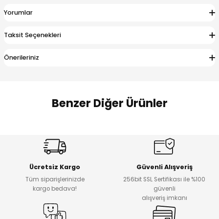
 Alt
lum
Yorumlar
ka ve Taç
Taksit Seçenekleri
Önerileriniz
lum
lek
Benzer Diğer Ürünler
Amine
%27
%14
Dantelya Kız Çocuk Tişört
Puba Unisex Kot 3’lü Takım
Yeni
Yeni
Ücretsiz Kargo
Güvenli Alışveriş
₺ 450
₺ 1.800
Tüm siparişlerinizde
256bit SSL Sertifikası ile %100
₺ 330
₺ 1.550
kargo bedava!
güvenli
alışveriş imkanı
%20
%19