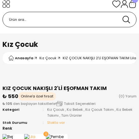
Geri Dön
Geri Dön
Geri Dön
Geri Dön
Geri Dön
k
k
 Ürünleri
iye
 Çorap
iye
tkı, Bere ve Eldiven
Kız Çocuk
dy
 Gömlek
sesuarları
Battaniye
Anasayfa
Kız Çocuk
KIZ ÇOCUK NAKIŞLI 2'Lİ EŞOFMAN TAKIM Lila -
orap
ç Giyim
ı, Bere ve Eldiven
Body
KIZ ÇOCUK NAKIŞLI 2'Lİ EŞOFMAN TAKIM
ise
Kazak
ttaniye
ıtçıtlı Body
₺ 550
Online'a özel fırsat
(0) Yorum
₺ 105
den başlayan taksitlerle!
Taksit Seçenekleri
k
Mont
dy
Çorap ve Patik
Kategori
Kız Çocuk
,
Kız Bebek
,
Kız Çocuk Takım
,
Kız Bebek
Takımı
,
Tüm Ürünler
ömlek
Pantolon
ıtlı Body
astane Çıkışı ve Zıbın Seti
Stok Durumu
Stokta var
Renk
Giyim
Pijama Takımı
rap ve Patik
Pantolon