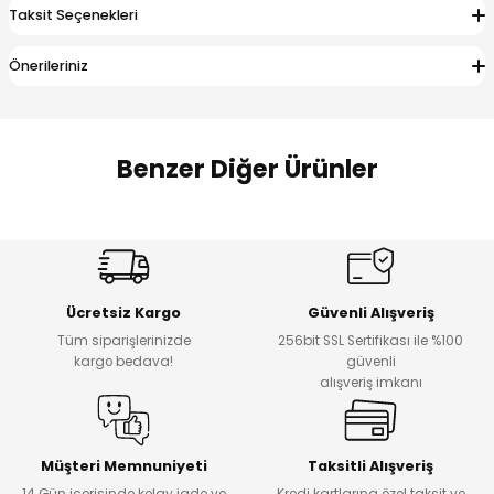
Taksit Seçenekleri
 Alt
lum
Önerileriniz
ka ve Taç
lum
Benzer Diğer Ürünler
lek
Amine
%27
%14
Dantelya Kız Çocuk Tişört
Puba Unisex Kot 3’lü Takım
Yeni
Yeni
Ücretsiz Kargo
Güvenli Alışveriş
₺ 450
₺ 1.800
Tüm siparişlerinizde
256bit SSL Sertifikası ile %100
₺ 330
₺ 1.550
kargo bedava!
güvenli
alışveriş imkanı
%20
%19
Urban Kız Çocuk Süveterli Tunik Gömlek
Navi Kız Çocuk Kot Pantolon
Yeni
Yeni
Müşteri Memnuniyeti
Taksitli Alışveriş