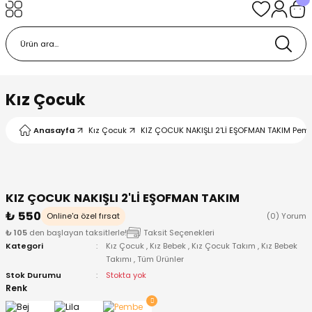
Geri Dön
Geri Dön
Geri Dön
Geri Dön
Geri Dön
k
k
 Ürünleri
iye
 Çorap
iye
tkı, Bere ve Eldiven
Kız Çocuk
dy
 Gömlek
sesuarları
Battaniye
Anasayfa
Kız Çocuk
KIZ ÇOCUK NAKIŞLI 2'Lİ EŞOFMAN TAKIM Pemb
orap
ç Giyim
ı, Bere ve Eldiven
Body
KIZ ÇOCUK NAKIŞLI 2'Lİ EŞOFMAN TAKIM
ise
Kazak
ttaniye
ıtçıtlı Body
₺ 550
Online'a özel fırsat
(0) Yorum
₺ 105
den başlayan taksitlerle!
Taksit Seçenekleri
k
Mont
dy
Çorap ve Patik
Kategori
Kız Çocuk
,
Kız Bebek
,
Kız Çocuk Takım
,
Kız Bebek
Takımı
,
Tüm Ürünler
ömlek
Pantolon
ıtlı Body
astane Çıkışı ve Zıbın Seti
Stok Durumu
Stokta yok
Renk
Giyim
Pijama Takımı
rap ve Patik
Pantolon