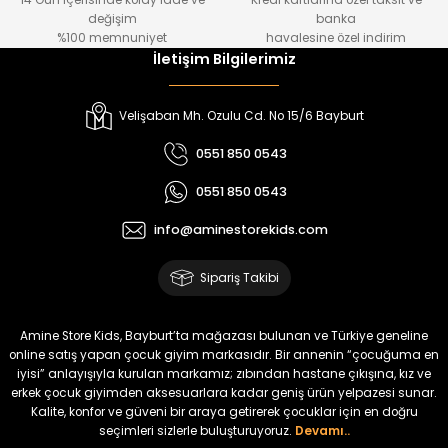
14 Gün içerisinde kolay iade ve
Kredi kartlarına özel taksit ve
₺ 1.000
₺ 800
değişim
banka
₺ 800
₺ 650
%100 memnuniyet
havalesine özel indirim
İletişim Bilgilerimiz
%17
%15
Melra Kız Çocuk Kot Pantolon
Tivon Kız Çocuk 3’lü Takım
Velişaban Mh. Ozulu Cd. No 15/6 Bayburt
Yeni
Yeni
0551 850 0543
₺ 700
₺ 2.750
0551 850 0543
₺ 580
₺ 2.340
info@aminestorekids.com
%22
%22
Koren Kız Çocuk ve Bebek Tayt
Koren Kız Çocuk ve Bebek Tayt
Sipariş Takibi
Yeni
Yeni
₺ 320
₺ 320
Amine Store Kids, Bayburt’ta mağazası bulunan ve Türkiye geneline
₺ 250
₺ 250
online satış yapan çocuk giyim markasıdır. Bir annenin “çocuğuma en
iyisi” anlayışıyla kurulan markamız; zıbından hastane çıkışına, kız ve
erkek çocuk giyimden aksesuarlara kadar geniş ürün yelpazesi sunar.
%22
%22
Kalite, konfor ve güveni bir araya getirerek çocuklar için en doğru
Koren Kız Çocuk ve Bebek Tayt
Koren Kız Çocuk ve Bebek Tayt
seçimleri sizlerle buluşturuyoruz.
Devamı..