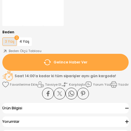
nt
Sweatshirt
ise
Pijama Takımı
ntolon
-Shirt
k
Salopet
Beden
3 Yaş
4 Yaş
jama Takımı
Takım
tane Çıkışı ve Zıbın Seti
-shirt
Beden Ölçü Tablosu
lopet
Takım Elbise
ntolon
Takım
Gelince Haber Ver
eatshirt
ek Alt
jama Takımı
ek Alt
Saat 14:00’a kadar ki tüm siparişler aynı gün kargoda!
Tavsiye Et
Karşılaştır
Yorum Yaz
Yazdır
hirt
lopet
Tulum
kım
kımı
Ürün Bilgisi
yt
 Alt
Yorumlar