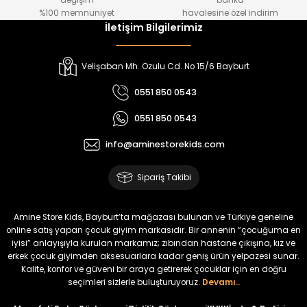
değişim
banka
₺ 800
₺ 650
%100 memnuniyet
havalesine özel indirim
İletişim Bilgilerimiz
%17
%15
Melra Kız Çocuk Kot Pantolon
Tivon Kız Çocuk 3’lü Takım
Velişaban Mh. Ozulu Cd. No 15/6 Bayburt
Yeni
Yeni
0551 850 0543
₺ 700
₺ 2.750
0551 850 0543
₺ 580
₺ 2.340
info@aminestorekids.com
%22
%22
Koren Kız Çocuk ve Bebek Tayt
Koren Kız Çocuk ve Bebek Tayt
Sipariş Takibi
Yeni
Yeni
₺ 320
₺ 320
Amine Store Kids, Bayburt’ta mağazası bulunan ve Türkiye geneline
₺ 250
₺ 250
online satış yapan çocuk giyim markasıdır. Bir annenin “çocuğuma en
iyisi” anlayışıyla kurulan markamız; zıbından hastane çıkışına, kız ve
erkek çocuk giyimden aksesuarlara kadar geniş ürün yelpazesi sunar.
%22
%22
Kalite, konfor ve güveni bir araya getirerek çocuklar için en doğru
Koren Kız Çocuk ve Bebek Tayt
Koren Kız Çocuk ve Bebek Tayt
seçimleri sizlerle buluşturuyoruz.
Devamı..
Yeni
Yeni