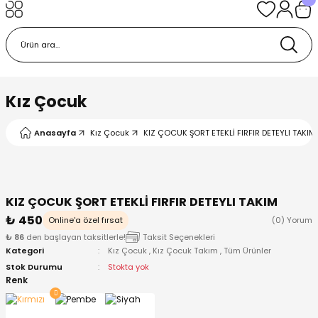
Geri Dön
Geri Dön
Geri Dön
Geri Dön
Geri Dön
k
k
 Ürünleri
iye
 Çorap
iye
tkı, Bere ve Eldiven
Kız Çocuk
dy
 Gömlek
sesuarları
Battaniye
Anasayfa
Kız Çocuk
KIZ ÇOCUK ŞORT ETEKLİ FIRFIR DETEYLI TAKIM 
orap
ç Giyim
ı, Bere ve Eldiven
Body
KIZ ÇOCUK ŞORT ETEKLİ FIRFIR DETEYLI TAKIM
ise
Kazak
ttaniye
ıtçıtlı Body
₺ 450
Online'a özel fırsat
(0) Yorum
₺ 86
den başlayan taksitlerle!
Taksit Seçenekleri
k
Mont
dy
Çorap ve Patik
Kategori
Kız Çocuk
,
Kız Çocuk Takım
,
Tüm Ürünler
Stok Durumu
Stokta yok
ömlek
Pantolon
ıtlı Body
astane Çıkışı ve Zıbın Seti
Renk
Giyim
Pijama Takımı
rap ve Patik
Pantolon