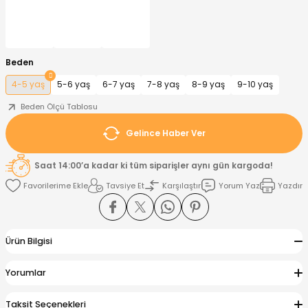
nt
Sweatshirt
ise
Pijama Takımı
Beden
ntolon
-Shirt
k
Salopet
4-5 yaş
5-6 yaş
6-7 yaş
7-8 yaş
8-9 yaş
9-10 yaş
jama Takımı
Takım
tane Çıkışı ve Zıbın Seti
-shirt
Beden Ölçü Tablosu
Gelince Haber Ver
lopet
Takım Elbise
ntolon
Takım
Saat 14:00’a kadar ki tüm siparişler aynı gün kargoda!
eatshirt
ek Alt
jama Takımı
ek Alt
Tavsiye Et
Karşılaştır
Yorum Yaz
Yazdır
hirt
lopet
Tulum
Ürün Bilgisi
kım
kımı
Yorumlar
yt
 Alt
Taksit Seçenekleri