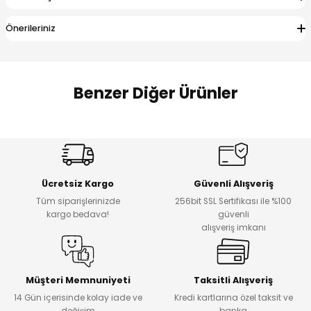
 Alt
lum
Önerileriniz
ka ve Taç
lum
Benzer Diğer Ürünler
lek
Amine
%27
%14
Dantelya Kız Çocuk Tişört
Puba Unisex Kot 3’lü Takım
Yeni
Yeni
Ücretsiz Kargo
Güvenli Alışveriş
₺ 450
₺ 1.800
Tüm siparişlerinizde
256bit SSL Sertifikası ile %100
₺ 330
₺ 1.550
kargo bedava!
güvenli
alışveriş imkanı
%20
%19
Urban Kız Çocuk Süveterli Tunik Gömlek
Navi Kız Çocuk Kot Pantolon
Yeni
Yeni
Müşteri Memnuniyeti
Taksitli Alışveriş
14 Gün içerisinde kolay iade ve
Kredi kartlarına özel taksit ve
₺ 1.000
₺ 800