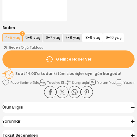
nt
Sweatshirt
ise
Pijama Takımı
Beden
ntolon
-Shirt
k
Salopet
4-5 yaş
5-6 yaş
6-7 yaş
7-8 yaş
8-9 yaş
9-10 yaş
jama Takımı
Takım
tane Çıkışı ve Zıbın Seti
-shirt
Beden Ölçü Tablosu
Gelince Haber Ver
lopet
Takım Elbise
ntolon
Takım
Saat 14:00’a kadar ki tüm siparişler aynı gün kargoda!
eatshirt
ek Alt
jama Takımı
ek Alt
Tavsiye Et
Karşılaştır
Yorum Yaz
Yazdır
hirt
lopet
Tulum
Ürün Bilgisi
kım
kımı
Yorumlar
yt
 Alt
Taksit Seçenekleri