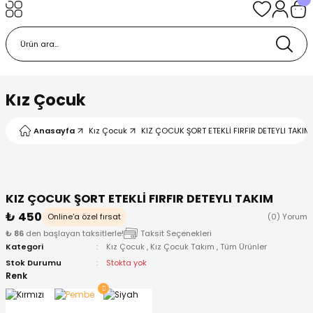
Geri Dön
Geri Dön
Geri Dön
Geri Dön
Geri Dön
k
k
 Ürünleri
iye
 Çorap
iye
tkı, Bere ve Eldiven
Kız Çocuk
dy
 Gömlek
sesuarları
Battaniye
Anasayfa
Kız Çocuk
KIZ ÇOCUK ŞORT ETEKLİ FIRFIR DETEYLI TAKIM
orap
ç Giyim
ı, Bere ve Eldiven
Body
KIZ ÇOCUK ŞORT ETEKLİ FIRFIR DETEYLI TAKIM
ise
Kazak
ttaniye
ıtçıtlı Body
₺ 450
Online'a özel fırsat
(0) Yorum
₺ 86
den başlayan taksitlerle!
Taksit Seçenekleri
k
Mont
dy
Çorap ve Patik
Kategori
Kız Çocuk
,
Kız Çocuk Takım
,
Tüm Ürünler
Stok Durumu
Stokta yok
ömlek
Pantolon
ıtlı Body
astane Çıkışı ve Zıbın Seti
Renk
Giyim
Pijama Takımı
rap ve Patik
Pantolon