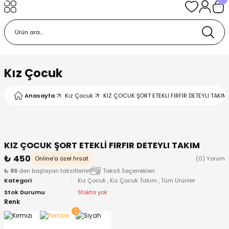
Geri Dön
Geri Dön
Geri Dön
Geri Dön
Geri Dön
k
k
 Ürünleri
iye
 Çorap
iye
tkı, Bere ve Eldiven
Kız Çocuk
dy
 Gömlek
sesuarları
Battaniye
Anasayfa
Kız Çocuk
KIZ ÇOCUK ŞORT ETEKLİ FIRFIR DETEYLI TAKIM
orap
ç Giyim
ı, Bere ve Eldiven
Body
KIZ ÇOCUK ŞORT ETEKLİ FIRFIR DETEYLI TAKIM
ise
Kazak
ttaniye
ıtçıtlı Body
₺ 450
Online'a özel fırsat
(0) Yorum
₺ 86
den başlayan taksitlerle!
Taksit Seçenekleri
k
Mont
dy
Çorap ve Patik
Kategori
Kız Çocuk
,
Kız Çocuk Takım
,
Tüm Ürünler
Stok Durumu
Stokta yok
ömlek
Pantolon
ıtlı Body
astane Çıkışı ve Zıbın Seti
Renk
Giyim
Pijama Takımı
rap ve Patik
Pantolon