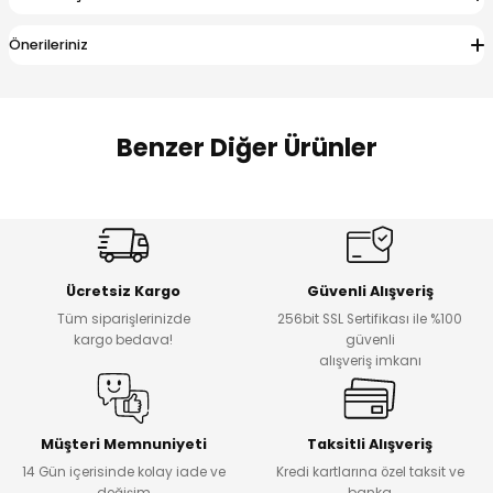
 Alt
lum
Önerileriniz
ka ve Taç
lum
Benzer Diğer Ürünler
lek
Amine
%27
%14
Dantelya Kız Çocuk Tişört
Puba Unisex Kot 3’lü Takım
Yeni
Yeni
Ücretsiz Kargo
Güvenli Alışveriş
₺ 450
₺ 1.800
Tüm siparişlerinizde
256bit SSL Sertifikası ile %100
₺ 330
₺ 1.550
kargo bedava!
güvenli
alışveriş imkanı
%20
%19
Urban Kız Çocuk Süveterli Tunik Gömlek
Navi Kız Çocuk Kot Pantolon
Yeni
Yeni
Müşteri Memnuniyeti
Taksitli Alışveriş
14 Gün içerisinde kolay iade ve
Kredi kartlarına özel taksit ve
₺ 1.000
₺ 800