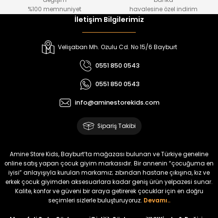
değişim
banka
₺ 800
₺ 650
%100 memnuniyet
havalesine özel indirim
İletişim Bilgilerimiz
%17
%15
Melra Kız Çocuk Kot Pantolon
Tivon Kız Çocuk 3’lü Takım
Velişaban Mh. Ozulu Cd. No 15/6 Bayburt
Yeni
Yeni
0551 850 0543
₺ 700
₺ 2.750
0551 850 0543
₺ 580
₺ 2.340
info@aminestorekids.com
%22
%22
Koren Kız Çocuk ve Bebek Tayt
Koren Kız Çocuk ve Bebek Tayt
Sipariş Takibi
Yeni
Yeni
₺ 320
₺ 320
Amine Store Kids, Bayburt’ta mağazası bulunan ve Türkiye geneline
₺ 250
₺ 250
online satış yapan çocuk giyim markasıdır. Bir annenin “çocuğuma en
iyisi” anlayışıyla kurulan markamız; zıbından hastane çıkışına, kız ve
erkek çocuk giyimden aksesuarlara kadar geniş ürün yelpazesi sunar.
%22
%22
Kalite, konfor ve güveni bir araya getirerek çocuklar için en doğru
Koren Kız Çocuk ve Bebek Tayt
Koren Kız Çocuk ve Bebek Tayt
seçimleri sizlerle buluşturuyoruz.
Devamı..
Yeni
Yeni