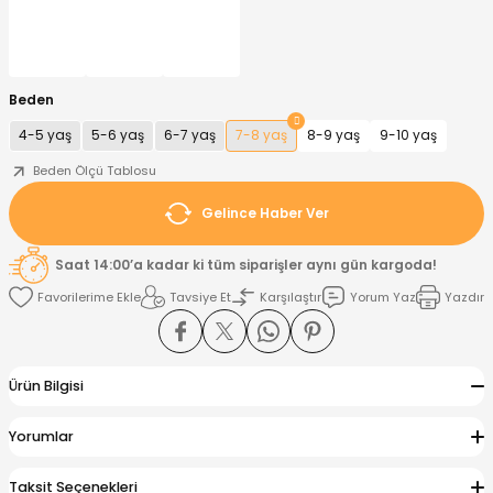
nt
Sweatshirt
ise
Pijama Takımı
Beden
ntolon
-Shirt
k
Salopet
4-5 yaş
5-6 yaş
6-7 yaş
7-8 yaş
8-9 yaş
9-10 yaş
jama Takımı
Takım
tane Çıkışı ve Zıbın Seti
-shirt
Beden Ölçü Tablosu
Gelince Haber Ver
lopet
Takım Elbise
ntolon
Takım
Saat 14:00’a kadar ki tüm siparişler aynı gün kargoda!
eatshirt
ek Alt
jama Takımı
ek Alt
Tavsiye Et
Karşılaştır
Yorum Yaz
Yazdır
hirt
lopet
Tulum
Ürün Bilgisi
kım
kımı
Yorumlar
yt
 Alt
Taksit Seçenekleri