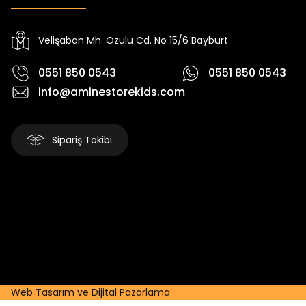
Yeni
Yeni
₺ 2.340
₺ 250
₺ 2.750
₺ 320
Velişaban Mh. Ozulu Cd. No 15/6 Bayburt
0551 850 0543
0551 850 0543
info@aminestorekids.com
Sipariş Takibi
Web Tasarım ve Dijital Pazarlama