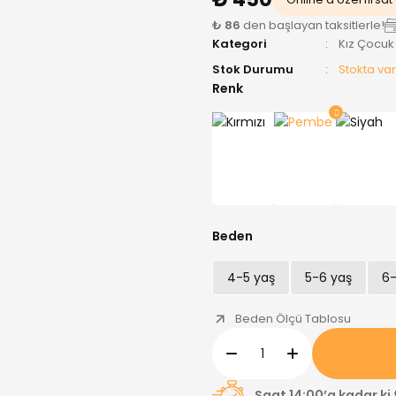
₺ 86
den başlayan taksitlerle!
Kategori
Kız Çocuk
Stok Durumu
Stokta var
Renk
Beden
4-5 yaş
5-6 yaş
6-
Beden Ölçü Tablosu
Saat 14:00’a kadar ki