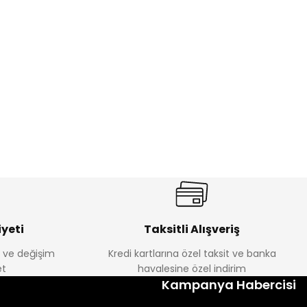
%17
antolon
Melra Kız Çocuk Kot Pantolon
Yeni
₺ 580
₺ 700
yeti
Taksitli Alışveriş
e ve değişim
Kredi kartlarına özel taksit ve banka
t
havalesine özel indirim
%22
Kampanya Habercisi
k Tayt
Koren Kız Çocuk ve Bebek Tayt