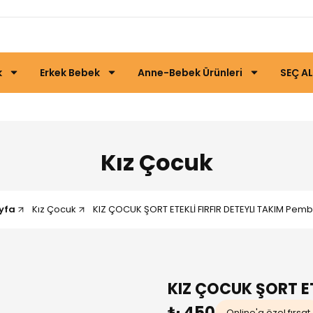
k
Erkek Bebek
Anne-Bebek Ürünleri
SEÇ AL
Kız Çocuk
yfa
Kız Çocuk
KIZ ÇOCUK ŞORT ETEKLİ FIRFIR DETEYLI TAKIM Pemb
KIZ ÇOCUK ŞORT ET
₺ 450
Online'a özel fırsat