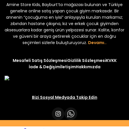
Amine Store Kids, Bayburt’ta mağazası bulunan ve Türkiye
Yeni
Yeni
₺ 250
₺ 250
₺ 320
₺ 320
geneline online satış yapan çocuk giyim markasıdır. Bir
annenin “çocuğuma en iyisi” anlayışıyla kurulan markamız;
zıbından hastane çıkışına, kız ve erkek çocuk giyimden
aksesuarlara kadar geniş ürün yelpazesi sunar. Kalite, konfor
ve güveni bir araya getirerek çocuklar için en doğru
seçimleri sizlerle buluşturuyoruz.
Devamı..
Mesafeli Satış Sözleşmesi
Gizlilik Sözleşmesi
KVKK
İade & Değişim
İletişim
Hakkımızda
Bizi Sosyal Medyada Takip Edin