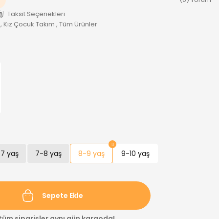
Taksit Seçenekleri
,
Kız Çocuk Takım
,
Tüm Ürünler
7 yaş
7-8 yaş
8-9 yaş
9-10 yaş
Sepete Ekle
 tüm siparişler aynı gün kargoda!