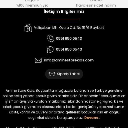
değişim
banka
₺ 800
₺ 650
%100 memnuniyet
havalesine özel indirim
İletişim Bilgilerimiz
%17
%15
Melra Kız Çocuk Kot Pantolon
Tivon Kız Çocuk 3’lü Takım
Velişaban Mh. Ozulu Cd. No 15/6 Bayburt
Yeni
Yeni
0551 850 0543
₺ 700
₺ 2.750
0551 850 0543
₺ 580
₺ 2.340
info@aminestorekids.com
%22
%22
Koren Kız Çocuk ve Bebek Tayt
Koren Kız Çocuk ve Bebek Tayt
Sipariş Takibi
Yeni
Yeni
₺ 320
₺ 320
Amine Store Kids, Bayburt’ta mağazası bulunan ve Türkiye geneline
₺ 250
₺ 250
online satış yapan çocuk giyim markasıdır. Bir annenin “çocuğuma en
iyisi” anlayışıyla kurulan markamız; zıbından hastane çıkışına, kız ve
erkek çocuk giyimden aksesuarlara kadar geniş ürün yelpazesi sunar.
%22
%22
Kalite, konfor ve güveni bir araya getirerek çocuklar için en doğru
Koren Kız Çocuk ve Bebek Tayt
Koren Kız Çocuk ve Bebek Tayt
seçimleri sizlerle buluşturuyoruz.
Devamı..
Yeni
Yeni