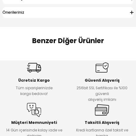
 Alt
lum
Önerileriniz
ka ve Taç
lum
Benzer Diğer Ürünler
lek
Amine
%27
%14
Dantelya Kız Çocuk Tişört
Puba Unisex Kot 3’lü Takım
Yeni
Yeni
Ücretsiz Kargo
Güvenli Alışveriş
₺ 450
₺ 1.800
Tüm siparişlerinizde
256bit SSL Sertifikası ile %100
₺ 330
₺ 1.550
kargo bedava!
güvenli
alışveriş imkanı
%20
%19
Urban Kız Çocuk Süveterli Tunik Gömlek
Navi Kız Çocuk Kot Pantolon
Yeni
Yeni
Müşteri Memnuniyeti
Taksitli Alışveriş
14 Gün içerisinde kolay iade ve
Kredi kartlarına özel taksit ve
₺ 1.000
₺ 800