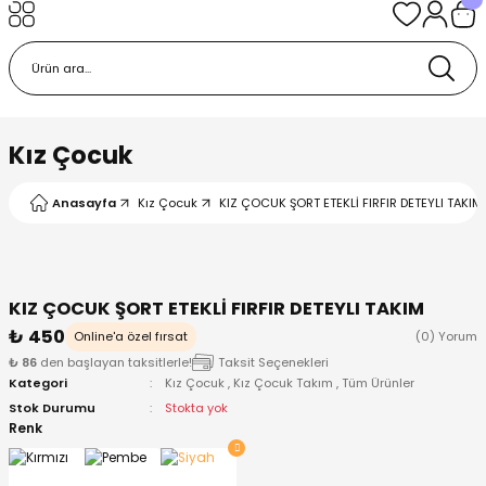
Geri Dön
Geri Dön
Geri Dön
Geri Dön
Geri Dön
k
k
 Ürünleri
iye
 Çorap
iye
tkı, Bere ve Eldiven
Kız Çocuk
dy
 Gömlek
sesuarları
Battaniye
Anasayfa
Kız Çocuk
KIZ ÇOCUK ŞORT ETEKLİ FIRFIR DETEYLI TAKIM
orap
ç Giyim
ı, Bere ve Eldiven
Body
KIZ ÇOCUK ŞORT ETEKLİ FIRFIR DETEYLI TAKIM
ise
Kazak
ttaniye
ıtçıtlı Body
₺ 450
Online'a özel fırsat
(0) Yorum
₺ 86
den başlayan taksitlerle!
Taksit Seçenekleri
k
Mont
dy
Çorap ve Patik
Kategori
Kız Çocuk
,
Kız Çocuk Takım
,
Tüm Ürünler
Stok Durumu
Stokta yok
ömlek
Pantolon
ıtlı Body
astane Çıkışı ve Zıbın Seti
Renk
Giyim
Pijama Takımı
rap ve Patik
Pantolon