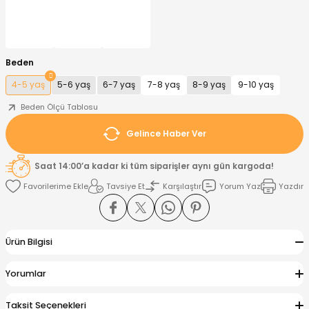
nt
Sweatshirt
ise
Pijama Takımı
Beden
ntolon
-Shirt
k
Salopet
4-5 yaş
5-6 yaş
6-7 yaş
7-8 yaş
8-9 yaş
9-10 yaş
jama Takımı
Takım
tane Çıkışı ve Zıbın Seti
-shirt
Beden Ölçü Tablosu
Gelince Haber Ver
lopet
Takım Elbise
ntolon
Takım
Saat 14:00’a kadar ki tüm siparişler aynı gün kargoda!
eatshirt
ek Alt
jama Takımı
ek Alt
Tavsiye Et
Karşılaştır
Yorum Yaz
Yazdır
hirt
lopet
Tulum
Ürün Bilgisi
kım
kımı
Yorumlar
yt
 Alt
Taksit Seçenekleri