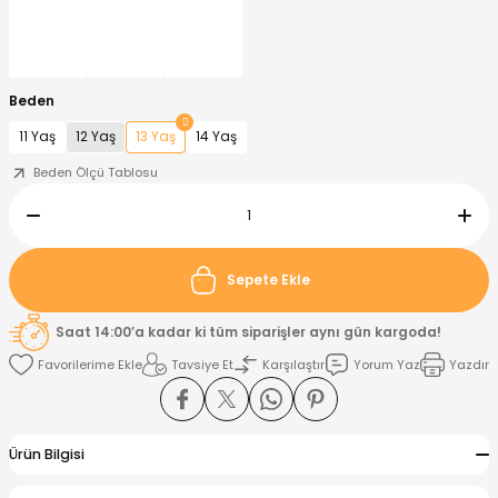
nt
Sweatshirt
ise
Pijama Takımı
Beden
ntolon
-Shirt
k
Salopet
11 Yaş
12 Yaş
13 Yaş
14 Yaş
jama Takımı
Takım
tane Çıkışı ve Zıbın Seti
-shirt
Beden Ölçü Tablosu
lopet
Takım Elbise
ntolon
Takım
Sepete Ekle
eatshirt
ek Alt
jama Takımı
ek Alt
Saat 14:00’a kadar ki tüm siparişler aynı gün kargoda!
hirt
lopet
Tulum
Tavsiye Et
Karşılaştır
Yorum Yaz
Yazdır
kım
kımı
Ürün Bilgisi
yt
 Alt