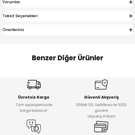
Yorumlar
 Alt
lum
Taksit Seçenekleri
ka ve Taç
Önerileriniz
lum
lek
Benzer Diğer Ürünler
Amine
%27
%14
Dantelya Kız Çocuk Tişört
Puba Unisex Kot 3’lü Takım
Yeni
Yeni
Ücretsiz Kargo
Güvenli Alışveriş
₺ 450
₺ 1.800
Tüm siparişlerinizde
256bit SSL Sertifikası ile %100
₺ 330
₺ 1.550
kargo bedava!
güvenli
alışveriş imkanı
%20
%19
Urban Kız Çocuk Süveterli Tunik Gömlek
Navi Kız Çocuk Kot Pantolon