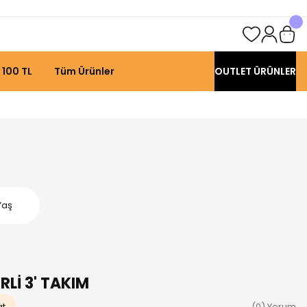
 100 TL
Tüm Ürünler
OUTLET ÜRÜNLER
Yaş
Lİ 3' TAKIM
at
(0) Yorum