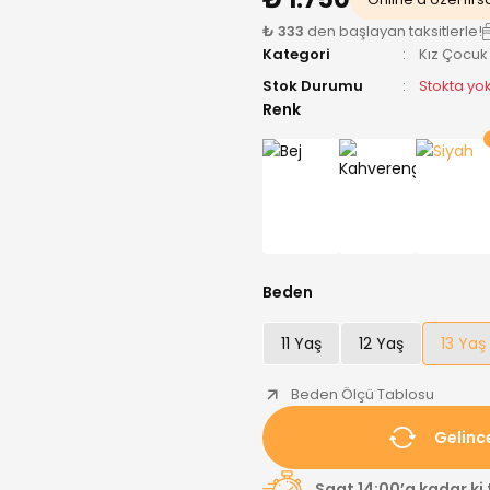
₺ 333
den başlayan taksitlerle!
Kategori
Kız Çocuk
Stok Durumu
Stokta yo
Renk
Beden
11 Yaş
12 Yaş
13 Yaş
Beden Ölçü Tablosu
Gelinc
Saat 14:00’a kadar ki