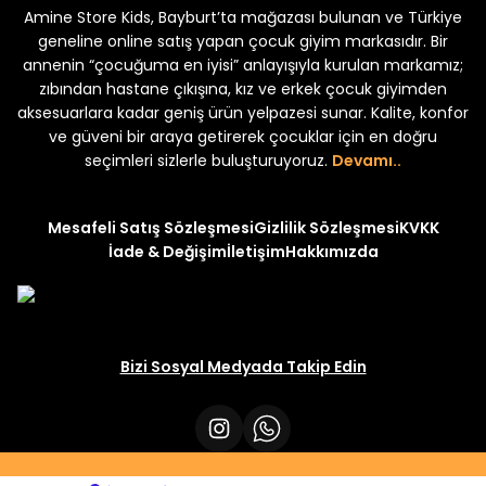
Amine Store Kids, Bayburt’ta mağazası bulunan ve Türkiye
Yeni
Yeni
₺ 250
₺ 250
₺ 320
₺ 320
geneline online satış yapan çocuk giyim markasıdır. Bir
annenin “çocuğuma en iyisi” anlayışıyla kurulan markamız;
zıbından hastane çıkışına, kız ve erkek çocuk giyimden
aksesuarlara kadar geniş ürün yelpazesi sunar. Kalite, konfor
ve güveni bir araya getirerek çocuklar için en doğru
seçimleri sizlerle buluşturuyoruz.
Devamı..
Mesafeli Satış Sözleşmesi
Gizlilik Sözleşmesi
KVKK
İade & Değişim
İletişim
Hakkımızda
Bizi Sosyal Medyada Takip Edin