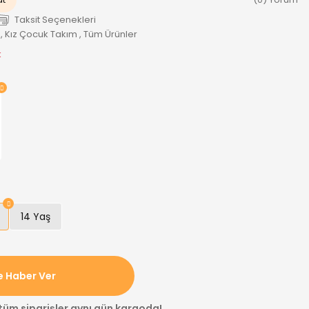
Taksit Seçenekleri
,
Kız Çocuk Takım
,
Tüm Ürünler
k
14 Yaş
e Haber Ver
 tüm siparişler aynı gün kargoda!