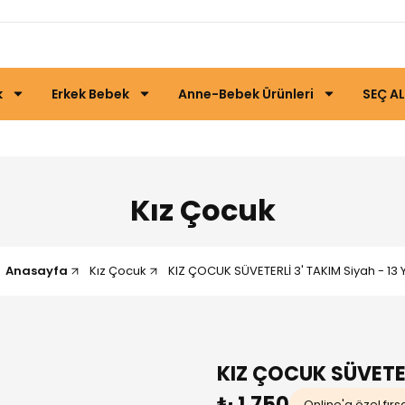
k
Erkek Bebek
Anne-Bebek Ürünleri
SEÇ AL
Kız Çocuk
Anasayfa
Kız Çocuk
KIZ ÇOCUK SÜVETERLİ 3' TAKIM Siyah - 13 
KIZ ÇOCUK SÜVETER
₺ 1.750
Online'a özel fırs