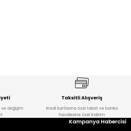
%17
antolon
Melra Kız Çocuk Kot Pantolon
Yeni
₺ 580
₺ 700
yeti
Taksitli Alışveriş
e ve değişim
Kredi kartlarına özel taksit ve banka
t
havalesine özel indirim
%22
Kampanya Habercisi
k Tayt
Koren Kız Çocuk ve Bebek Tayt