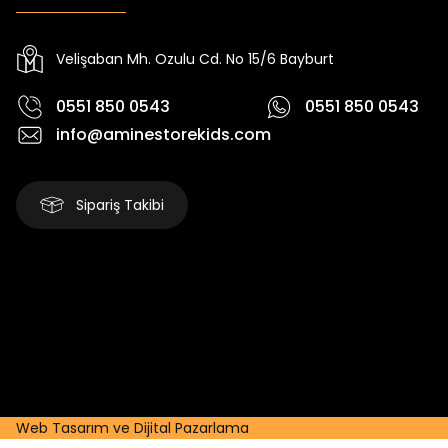
Yeni
Yeni
₺ 2.340
₺ 250
₺ 2.750
₺ 320
Velişaban Mh. Ozulu Cd. No 15/6 Bayburt
0551 850 0543
0551 850 0543
info@aminestorekids.com
Sipariş Takibi
Web Tasarım ve Dijital Pazarlama