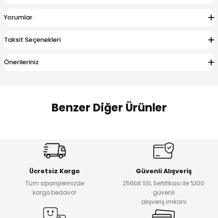
 Alt
lum
Yorumlar
ka ve Taç
Taksit Seçenekleri
lum
Önerileriniz
lek
Benzer Diğer Ürünler
Amine
%27
%14
Dantelya Kız Çocuk Tişört
Puba Unisex Kot 3’lü Takım
Yeni
Yeni
Ücretsiz Kargo
Güvenli Alışveriş
₺ 450
₺ 1.800
Tüm siparişlerinizde
256bit SSL Sertifikası ile %100
₺ 330
₺ 1.550
kargo bedava!
güvenli
alışveriş imkanı
%20
%19