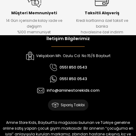
Urban Kız Çocuk Süveterli Tunik Gömlek
Navi Kız Çocuk Kot Pantolon
Yeni
Yeni
Müşteri Memnuniyeti
Taksitli Alışveriş
14 Gün içerisinde kolay iade ve
Kredi kartlarına özel taksit ve
₺ 1.000
₺ 800
değişim
banka
₺ 800
₺ 650
%100 memnuniyet
havalesine özel indirim
İletişim Bilgilerimiz
%17
%15
Melra Kız Çocuk Kot Pantolon
Tivon Kız Çocuk 3’lü Takım
Velişaban Mh. Ozulu Cd. No 15/6 Bayburt
Yeni
Yeni
0551 850 0543
₺ 700
₺ 2.750
0551 850 0543
₺ 580
₺ 2.340
info@aminestorekids.com
%22
%22
Koren Kız Çocuk ve Bebek Tayt
Koren Kız Çocuk ve Bebek Tayt
Sipariş Takibi
Yeni
Yeni
₺ 320
₺ 320
Amine Store Kids, Bayburt’ta mağazası bulunan ve Türkiye geneline
₺ 250
₺ 250
online satış yapan çocuk giyim markasıdır. Bir annenin “çocuğuma en
iyisi” anlayışıyla kurulan markamız; zıbından hastane çıkışına, kız ve