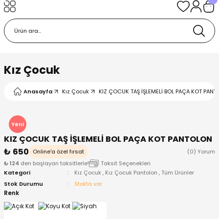
Geri Dön
Geri Dön
Geri Dön
Geri Dön
Geri Dön
k
k
 Ürünleri
iye
 Çorap
iye
tkı, Bere ve Eldiven
Kız Çocuk
dy
 Gömlek
sesuarları
Battaniye
Anasayfa
Kız Çocuk
KIZ ÇOCUK TAŞ İŞLEMELİ BOL PAÇA KOT PAN
orap
ç Giyim
ı, Bere ve Eldiven
Body
Yeni
KIZ ÇOCUK TAŞ İŞLEMELİ BOL PAÇA KOT PANTOLON
ise
Kazak
ttaniye
ıtçıtlı Body
₺ 650
Online'a özel fırsat
(0) Yorum
₺ 124
den başlayan taksitlerle!
Taksit Seçenekleri
k
Mont
dy
Çorap ve Patik
Kategori
Kız Çocuk
,
Kız Çocuk Pantolon
,
Tüm Ürünler
Stok Durumu
Stokta var
ömlek
Pantolon
ıtlı Body
astane Çıkışı ve Zıbın Seti
Renk
Giyim
Pijama Takımı
rap ve Patik
Pantolon