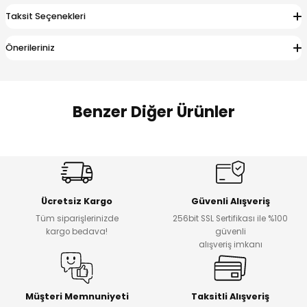
 Alt
lum
Taksit Seçenekleri
ka ve Taç
Önerileriniz
lum
Benzer Diğer Ürünler
lek
Amine
%27
%14
Dantelya Kız Çocuk Tişört
Puba Unisex Kot 3’lü Takım
Yeni
Yeni
Ücretsiz Kargo
Güvenli Alışveriş
₺ 450
₺ 1.800
Tüm siparişlerinizde
256bit SSL Sertifikası ile %100
₺ 330
₺ 1.550
kargo bedava!
güvenli
alışveriş imkanı
%20
%19
Urban Kız Çocuk Süveterli Tunik Gömlek
Navi Kız Çocuk Kot Pantolon
Yeni
Yeni
Müşteri Memnuniyeti
Taksitli Alışveriş