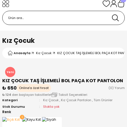
Geri Dön
Geri Dön
Geri Dön
Geri Dön
Geri Dön
k
k
 Ürünleri
iye
 Çorap
iye
tkı, Bere ve Eldiven
Kız Çocuk
dy
 Gömlek
sesuarları
Battaniye
Anasayfa
Kız Çocuk
KIZ ÇOCUK TAŞ İŞLEMELİ BOL PAÇA KOT PANTO
orap
ç Giyim
ı, Bere ve Eldiven
Body
Yeni
KIZ ÇOCUK TAŞ İŞLEMELİ BOL PAÇA KOT PANTOLON
ise
Kazak
ttaniye
ıtçıtlı Body
₺ 650
Online'a özel fırsat
(0) Yorum
₺ 124
den başlayan taksitlerle!
Taksit Seçenekleri
k
Mont
dy
Çorap ve Patik
Kategori
Kız Çocuk
,
Kız Çocuk Pantolon
,
Tüm Ürünler
Stok Durumu
Stokta yok
ömlek
Pantolon
ıtlı Body
astane Çıkışı ve Zıbın Seti
Renk
Giyim
Pijama Takımı
rap ve Patik
Pantolon