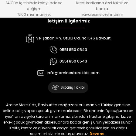
14 Gün içerisinde kolay iade ve
Kredi kartlarına özel taksit ve
₺ 1.000
₺ 800
değişim
banka
₺ 800
₺ 650
%100 memnuniyet
havalesine özel indirim
İletişim Bilgilerimiz
%17
%15
Melra Kız Çocuk Kot Pantolon
Tivon Kız Çocuk 3’lü Takım
Velişaban Mh. Ozulu Cd. No 15/6 Bayburt
Yeni
Yeni
0551 850 0543
₺ 700
₺ 2.750
0551 850 0543
₺ 580
₺ 2.340
info@aminestorekids.com
%22
%22
Koren Kız Çocuk ve Bebek Tayt
Koren Kız Çocuk ve Bebek Tayt
Sipariş Takibi
Yeni
Yeni
₺ 320
₺ 320
Amine Store Kids, Bayburt’ta mağazası bulunan ve Türkiye geneline
₺ 250
₺ 250
online satış yapan çocuk giyim markasıdır. Bir annenin “çocuğuma en
iyisi” anlayışıyla kurulan markamız; zıbından hastane çıkışına, kız ve
erkek çocuk giyimden aksesuarlara kadar geniş ürün yelpazesi sunar.
%22
%22
Kalite, konfor ve güveni bir araya getirerek çocuklar için en doğru
Koren Kız Çocuk ve Bebek Tayt
Koren Kız Çocuk ve Bebek Tayt
seçimleri sizlerle buluşturuyoruz.
Devamı..