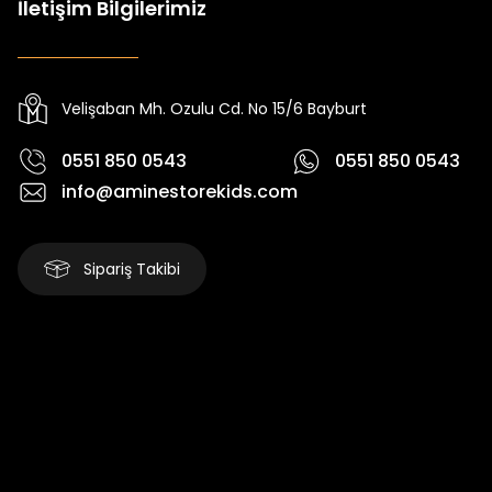
İletişim Bilgilerimiz
Tivon Kız Çocuk 3’lü Takım
Koren Kız Çocuk ve Bebek Tayt
Yeni
Yeni
₺ 2.340
₺ 250
₺ 2.750
₺ 320
Velişaban Mh. Ozulu Cd. No 15/6 Bayburt
0551 850 0543
0551 850 0543
info@aminestorekids.com
Sipariş Takibi