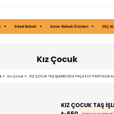
k
Erkek Bebek
Anne-Bebek Ürünleri
SEÇ AL
Kız Çocuk
a
Kız Çocuk
KIZ ÇOCUK TAŞ İŞLEMELİ BOL PAÇA KOT PANTOLON Açı
KIZ ÇOCUK TAŞ İŞ
₺ 650
Online'a özel fırsat