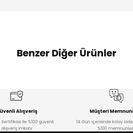
Benzer Diğer Ürünler
%20
%19
Urban Kız Çocuk Süveterli Tunik Gömlek
Navi Kız Çocuk Kot P
Yeni
Yeni
₺ 800
₺ 650
₺ 1.000
₺ 800
üvenli Alışveriş
Müşteri Memnuni
 Sertifikası ile %100 güvenli
14 Gün içerisinde kolay iad
alışveriş imkanı
%100 memnuniye
%22
%22