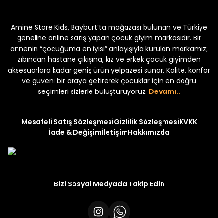
Koren Kız Çocuk ve Bebek Tayt
Koren Kız Çocuk ve Bebe
Amine Store Kids, Bayburt’ta mağazası bulunan ve Türkiye
Yeni
Yeni
₺ 250
₺ 250
₺ 320
₺ 320
geneline online satış yapan çocuk giyim markasıdır. Bir
annenin “çocuğuma en iyisi” anlayışıyla kurulan markamız;
zıbından hastane çıkışına, kız ve erkek çocuk giyimden
aksesuarlara kadar geniş ürün yelpazesi sunar. Kalite, konfor
ve güveni bir araya getirerek çocuklar için en doğru
seçimleri sizlerle buluşturuyoruz.
Devamı..
Mesafeli Satış Sözleşmesi
Gizlilik Sözleşmesi
KVKK
İade & Değişim
İletişim
Hakkımızda
Bizi Sosyal Medyada Takip Edin