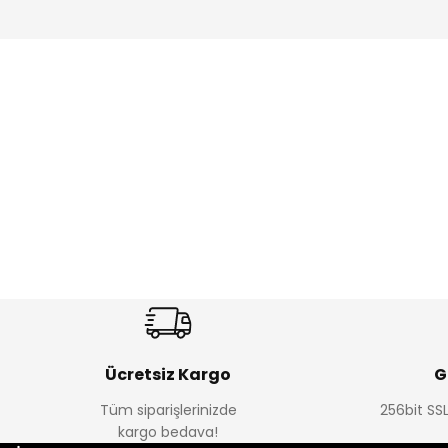
Amine
%27
%14
Dantelya Kız Çocuk Tişört
Puba Unisex Kot 3’lü Takım
Yeni
Yeni
₺ 330
₺ 1.550
₺ 450
₺ 1.800
Ücretsiz Kargo
G
Tüm siparişlerinizde
256bit SSL
kargo bedava!
%15
%22