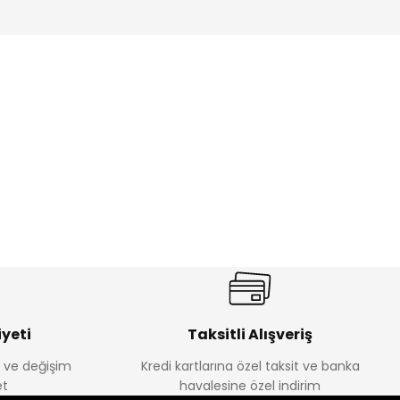
%17
antolon
Melra Kız Çocuk Kot Pantolon
Yeni
₺ 580
₺ 700
yeti
Taksitli Alışveriş
e ve değişim
Kredi kartlarına özel taksit ve banka
t
havalesine özel indirim
%22