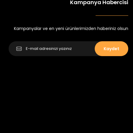
Kampanya Habercisi
k Tayt
Koren Kız Çocuk ve Bebek Tayt
Yeni
₺ 250
₺ 320
Kampanyalar ve en yeni ürünlerimizden haberiniz olsun
Kaydet