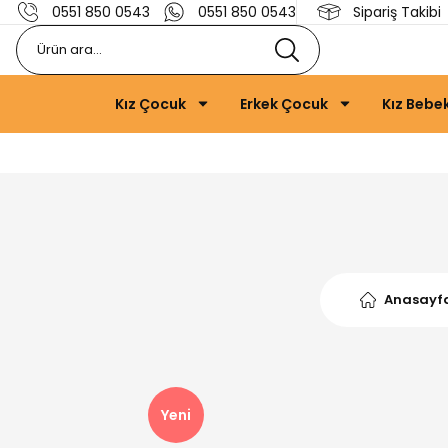
0551 850 0543
0551 850 0543
Sipariş Takibi
Kız Çocuk
Erkek Çocuk
Kız Bebe
Anasayf
Yeni