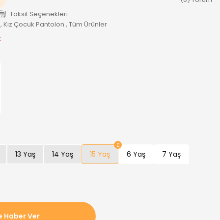
Taksit Seçenekleri
,
Kız Çocuk Pantolon
,
Tüm Ürünler
k
13 Yaş
14 Yaş
15 Yaş
6 Yaş
7 Yaş
e Haber Ver