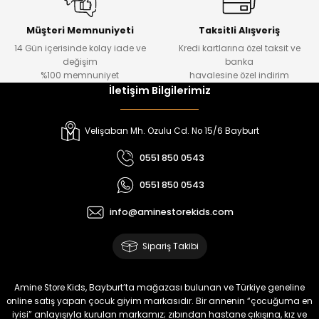
Urban Kız Çocuk Süveterli Tunik Gömlek
Navi Kız Çocuk Kot Pantolon
Yeni
Yeni
Müşteri Memnuniyeti
Taksitli Alışveriş
14 Gün içerisinde kolay iade ve
Kredi kartlarına özel taksit ve
₺ 1.000
₺ 800
değişim
banka
₺ 800
₺ 650
%100 memnuniyet
havalesine özel indirim
İletişim Bilgilerimiz
%17
%15
Melra Kız Çocuk Kot Pantolon
Tivon Kız Çocuk 3’lü Takım
Velişaban Mh. Ozulu Cd. No 15/6 Bayburt
Yeni
Yeni
0551 850 0543
₺ 700
₺ 2.750
0551 850 0543
₺ 580
₺ 2.340
info@aminestorekids.com
%22
%22
Koren Kız Çocuk ve Bebek Tayt
Koren Kız Çocuk ve Bebek Tayt
Sipariş Takibi
Yeni
Yeni
₺ 320
₺ 320
Amine Store Kids, Bayburt’ta mağazası bulunan ve Türkiye geneline
₺ 250
₺ 250
online satış yapan çocuk giyim markasıdır. Bir annenin “çocuğuma en
iyisi” anlayışıyla kurulan markamız; zıbından hastane çıkışına, kız ve