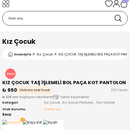
Geri Dön
Geri Dön
Geri Dön
Geri Dön
Geri Dön
k
k
 Ürünleri
iye
 Çorap
iye
tkı, Bere ve Eldiven
Kız Çocuk
dy
 Gömlek
sesuarları
Battaniye
Anasayfa
Kız Çocuk
KIZ ÇOCUK TAŞ İŞLEMELİ BOL PAÇA KOT PANTO
orap
ç Giyim
ı, Bere ve Eldiven
Body
Yeni
KIZ ÇOCUK TAŞ İŞLEMELİ BOL PAÇA KOT PANTOLON
ise
Kazak
ttaniye
ıtçıtlı Body
₺ 650
Online'a özel fırsat
(0) Yorum
₺ 124
den başlayan taksitlerle!
Taksit Seçenekleri
k
Mont
dy
Çorap ve Patik
Kategori
Kız Çocuk
,
Kız Çocuk Pantolon
,
Tüm Ürünler
Stok Durumu
Stokta var
ömlek
Pantolon
ıtlı Body
astane Çıkışı ve Zıbın Seti
Renk
Giyim
Pijama Takımı
rap ve Patik
Pantolon