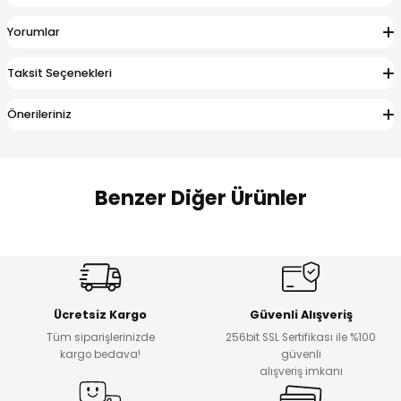
 Alt
lum
Yorumlar
ka ve Taç
Taksit Seçenekleri
lum
Önerileriniz
lek
Benzer Diğer Ürünler
Amine
%27
%14
Dantelya Kız Çocuk Tişört
Puba Unisex Kot 3’lü Takım
Yeni
Yeni
Ücretsiz Kargo
Güvenli Alışveriş
₺ 450
₺ 1.800
Tüm siparişlerinizde
256bit SSL Sertifikası ile %100
₺ 330
₺ 1.550
kargo bedava!
güvenli
alışveriş imkanı
%20
%19