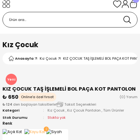
Geri Dön
Geri Dön
Geri Dön
Geri Dön
Geri Dön
k
k
 Ürünleri
iye
 Çorap
iye
tkı, Bere ve Eldiven
Kız Çocuk
dy
 Gömlek
sesuarları
Battaniye
Anasayfa
Kız Çocuk
KIZ ÇOCUK TAŞ İŞLEMELİ BOL PAÇA KOT PANTO
orap
ç Giyim
ı, Bere ve Eldiven
Body
Yeni
KIZ ÇOCUK TAŞ İŞLEMELİ BOL PAÇA KOT PANTOLON
ise
Kazak
ttaniye
ıtçıtlı Body
₺ 650
Online'a özel fırsat
(0) Yorum
₺ 124
den başlayan taksitlerle!
Taksit Seçenekleri
k
Mont
dy
Çorap ve Patik
Kategori
Kız Çocuk
,
Kız Çocuk Pantolon
,
Tüm Ürünler
Stok Durumu
Stokta yok
ömlek
Pantolon
ıtlı Body
astane Çıkışı ve Zıbın Seti
Renk
Giyim
Pijama Takımı
rap ve Patik
Pantolon