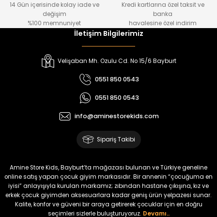
14 Gün içerisinde kolay iade ve
Kredi kartlarına özel taksit ve
₺ 1.000
₺ 800
değişim
banka
₺ 800
₺ 650
%100 memnuniyet
havalesine özel indirim
İletişim Bilgilerimiz
%17
%15
Melra Kız Çocuk Kot Pantolon
Tivon Kız Çocuk 3’lü Takım
Velişaban Mh. Ozulu Cd. No 15/6 Bayburt
Yeni
Yeni
0551 850 0543
₺ 700
₺ 2.750
0551 850 0543
₺ 580
₺ 2.340
info@aminestorekids.com
%22
%22
Koren Kız Çocuk ve Bebek Tayt
Koren Kız Çocuk ve Bebek Tayt
Sipariş Takibi
Yeni
Yeni
₺ 320
₺ 320
Amine Store Kids, Bayburt’ta mağazası bulunan ve Türkiye geneline
₺ 250
₺ 250
online satış yapan çocuk giyim markasıdır. Bir annenin “çocuğuma en
iyisi” anlayışıyla kurulan markamız; zıbından hastane çıkışına, kız ve
erkek çocuk giyimden aksesuarlara kadar geniş ürün yelpazesi sunar.
%22
%22
Kalite, konfor ve güveni bir araya getirerek çocuklar için en doğru
Koren Kız Çocuk ve Bebek Tayt
Koren Kız Çocuk ve Bebek Tayt
seçimleri sizlerle buluşturuyoruz.
Devamı..