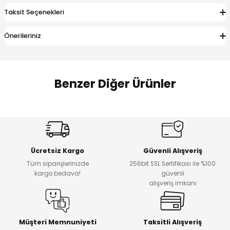
 Alt
lum
Taksit Seçenekleri
ka ve Taç
Önerileriniz
lum
Benzer Diğer Ürünler
lek
Amine
%27
%14
Dantelya Kız Çocuk Tişört
Puba Unisex Kot 3’lü Takım
Yeni
Yeni
Ücretsiz Kargo
Güvenli Alışveriş
₺ 450
₺ 1.800
Tüm siparişlerinizde
256bit SSL Sertifikası ile %100
₺ 330
₺ 1.550
kargo bedava!
güvenli
alışveriş imkanı
%20
%19
Urban Kız Çocuk Süveterli Tunik Gömlek
Navi Kız Çocuk Kot Pantolon
Yeni
Yeni
Müşteri Memnuniyeti
Taksitli Alışveriş