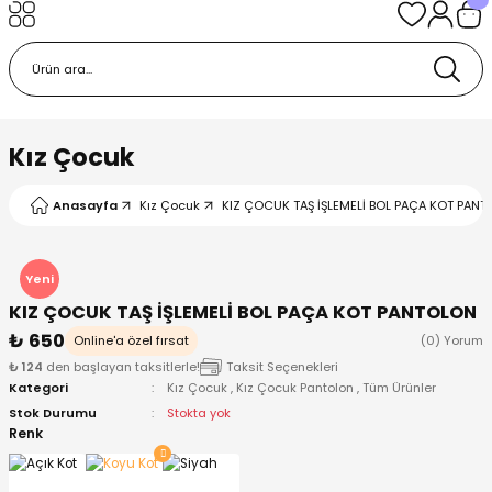
Geri Dön
Geri Dön
Geri Dön
Geri Dön
Geri Dön
k
k
 Ürünleri
iye
 Çorap
iye
tkı, Bere ve Eldiven
Kız Çocuk
dy
 Gömlek
sesuarları
Battaniye
Anasayfa
Kız Çocuk
KIZ ÇOCUK TAŞ İŞLEMELİ BOL PAÇA KOT PANTO
orap
ç Giyim
ı, Bere ve Eldiven
Body
Yeni
KIZ ÇOCUK TAŞ İŞLEMELİ BOL PAÇA KOT PANTOLON
ise
Kazak
ttaniye
ıtçıtlı Body
₺ 650
Online'a özel fırsat
(0) Yorum
₺ 124
den başlayan taksitlerle!
Taksit Seçenekleri
k
Mont
dy
Çorap ve Patik
Kategori
Kız Çocuk
,
Kız Çocuk Pantolon
,
Tüm Ürünler
Stok Durumu
Stokta yok
ömlek
Pantolon
ıtlı Body
astane Çıkışı ve Zıbın Seti
Renk
Giyim
Pijama Takımı
rap ve Patik
Pantolon