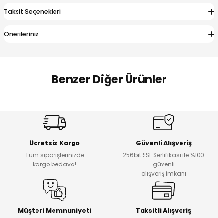
 Alt
lum
Taksit Seçenekleri
ka ve Taç
Önerileriniz
lum
Benzer Diğer Ürünler
lek
Amine
%27
%14
Dantelya Kız Çocuk Tişört
Puba Unisex Kot 3’lü Takım
Yeni
Yeni
Ücretsiz Kargo
Güvenli Alışveriş
₺ 450
₺ 1.800
Tüm siparişlerinizde
256bit SSL Sertifikası ile %100
₺ 330
₺ 1.550
kargo bedava!
güvenli
alışveriş imkanı
%20
%19
Urban Kız Çocuk Süveterli Tunik Gömlek
Navi Kız Çocuk Kot Pantolon
Yeni
Yeni
Müşteri Memnuniyeti
Taksitli Alışveriş