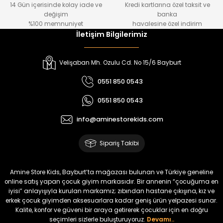
14 Gün içerisinde kolay iade ve
Kredi kartlarına özel taksit ve
₺ 1.000
₺ 800
değişim
banka
₺ 800
₺ 650
%100 memnuniyet
havalesine özel indirim
İletişim Bilgilerimiz
%17
%15
Melra Kız Çocuk Kot Pantolon
Tivon Kız Çocuk 3’lü Takım
Velişaban Mh. Ozulu Cd. No 15/6 Bayburt
Yeni
Yeni
0551 850 0543
₺ 700
₺ 2.750
0551 850 0543
₺ 580
₺ 2.340
info@aminestorekids.com
%22
%22
Koren Kız Çocuk ve Bebek Tayt
Koren Kız Çocuk ve Bebek Tayt
Sipariş Takibi
Yeni
Yeni
₺ 320
₺ 320
Amine Store Kids, Bayburt’ta mağazası bulunan ve Türkiye geneline
₺ 250
₺ 250
online satış yapan çocuk giyim markasıdır. Bir annenin “çocuğuma en
iyisi” anlayışıyla kurulan markamız; zıbından hastane çıkışına, kız ve
erkek çocuk giyimden aksesuarlara kadar geniş ürün yelpazesi sunar.
%22
%22
Kalite, konfor ve güveni bir araya getirerek çocuklar için en doğru
Koren Kız Çocuk ve Bebek Tayt
Koren Kız Çocuk ve Bebek Tayt
seçimleri sizlerle buluşturuyoruz.
Devamı..