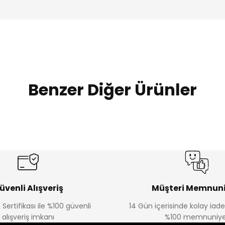
Benzer Diğer Ürünler
%20
%19
Urban Kız Çocuk Süveterli Tunik Gömlek
Navi Kız Çocuk Kot P
Yeni
Yeni
₺ 800
₺ 650
₺ 1.000
₺ 800
üvenli Alışveriş
Müşteri Memnuni
 Sertifikası ile %100 güvenli
14 Gün içerisinde kolay iad
alışveriş imkanı
%100 memnuniye
%22
%22