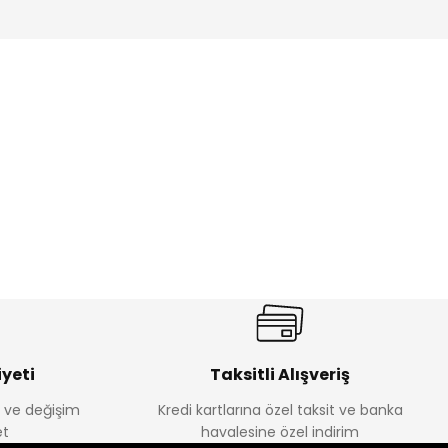
%17
antolon
Melra Kız Çocuk Kot Pantolon
Yeni
₺ 580
₺ 700
yeti
Taksitli Alışveriş
e ve değişim
Kredi kartlarına özel taksit ve banka
t
havalesine özel indirim
%22