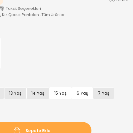
Taksit Seçenekleri
,
Kız Çocuk Pantolon
,
Tüm Ürünler
13 Yaş
14 Yaş
15 Yaş
6 Yaş
7 Yaş
Sepete Ekle