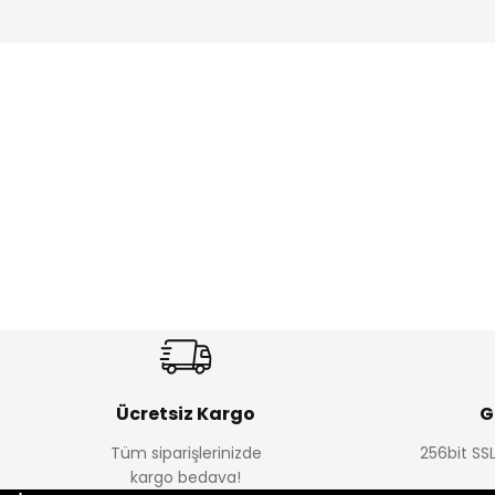
Amine
%27
%14
Dantelya Kız Çocuk Tişört
Puba Unisex Kot 3’lü Takım
Yeni
Yeni
₺ 330
₺ 1.550
₺ 450
₺ 1.800
Ücretsiz Kargo
G
Tüm siparişlerinizde
256bit SSL
kargo bedava!
%15
%22