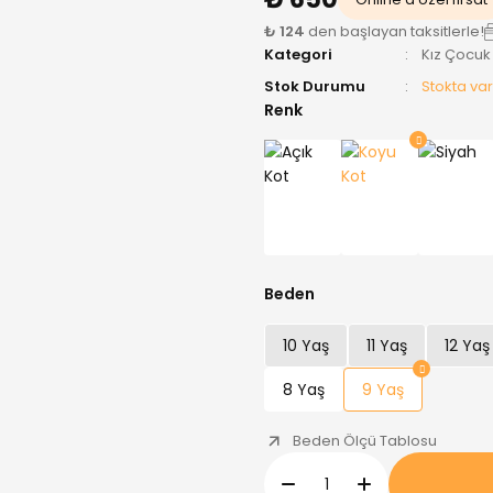
₺ 124
den başlayan taksitlerle!
Kategori
Kız Çocuk
Stok Durumu
Stokta var
Renk
Beden
10 Yaş
11 Yaş
12 Yaş
8 Yaş
9 Yaş
Beden Ölçü Tablosu