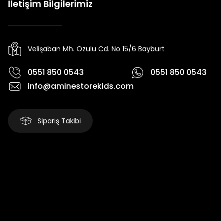
İletişim Bilgilerimiz
Tivon Kız Çocuk 3’lü Takım
Koren Kız Çocuk ve Bebek Tayt
Yeni
Yeni
₺ 2.340
₺ 250
₺ 2.750
₺ 320
Velişaban Mh. Ozulu Cd. No 15/6 Bayburt
0551 850 0543
0551 850 0543
info@aminestorekids.com
Sipariş Takibi