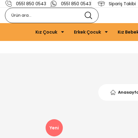
0551 850 0543
0551 850 0543
Sipariş Takibi
Kız Çocuk
Erkek Çocuk
Kız Bebe
Anasayf
Yeni