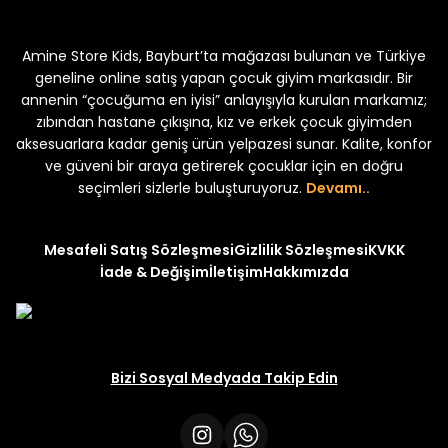
Koren Kız Çocuk ve Bebek Tayt
Koren Kız Çocuk ve Bebe
Amine Store Kids, Bayburt’ta mağazası bulunan ve Türkiye
Yeni
Yeni
₺ 250
₺ 250
₺ 320
₺ 320
geneline online satış yapan çocuk giyim markasıdır. Bir
annenin “çocuğuma en iyisi” anlayışıyla kurulan markamız;
zıbından hastane çıkışına, kız ve erkek çocuk giyimden
aksesuarlara kadar geniş ürün yelpazesi sunar. Kalite, konfor
ve güveni bir araya getirerek çocuklar için en doğru
seçimleri sizlerle buluşturuyoruz.
Devamı..
Mesafeli Satış Sözleşmesi
Gizlilik Sözleşmesi
KVKK
İade & Değişim
İletişim
Hakkımızda
Bizi Sosyal Medyada Takip Edin