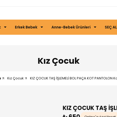
k
Erkek Bebek
Anne-Bebek Ürünleri
SEÇ AL
Kız Çocuk
a
Kız Çocuk
KIZ ÇOCUK TAŞ İŞLEMELİ BOL PAÇA KOT PANTOLON Koy
KIZ ÇOCUK TAŞ İŞ
₺ 650
Online'a özel fırsat