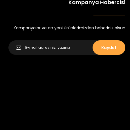
Kampanya Habercisi
k Tayt
Koren Kız Çocuk ve Bebek Tayt
Yeni
₺ 250
₺ 320
Kampanyalar ve en yeni ürünlerimizden haberiniz olsun
Kaydet