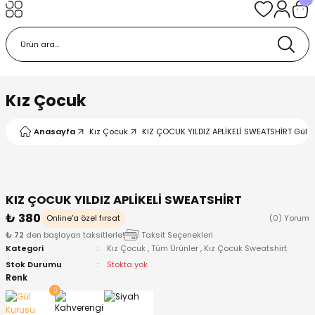
Geri Dön
Geri Dön
Geri Dön
Geri Dön
Geri Dön
k
k
 Ürünleri
iye
 Çorap
iye
tkı, Bere ve Eldiven
Kız Çocuk
dy
 Gömlek
sesuarları
Battaniye
Anasayfa
Kız Çocuk
KIZ ÇOCUK YILDIZ APLİKELİ SWEATSHİRT Gül K
orap
ç Giyim
ı, Bere ve Eldiven
Body
KIZ ÇOCUK YILDIZ APLİKELİ SWEATSHİRT
ise
Kazak
ttaniye
ıtçıtlı Body
₺ 380
Online'a özel fırsat
(0) Yorum
₺ 72
den başlayan taksitlerle!
Taksit Seçenekleri
k
Mont
dy
Çorap ve Patik
Kategori
Kız Çocuk
,
Tüm Ürünler
,
Kız Çocuk Sweatshirt
Stok Durumu
Stokta yok
ömlek
Pantolon
ıtlı Body
astane Çıkışı ve Zıbın Seti
Renk
Giyim
Pijama Takımı
rap ve Patik
Pantolon