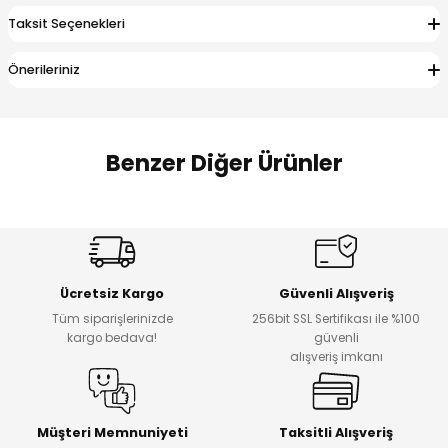
 Alt
lum
Taksit Seçenekleri
ka ve Taç
Önerileriniz
lum
Benzer Diğer Ürünler
lek
Amine
%27
%14
Dantelya Kız Çocuk Tişört
Puba Unisex Kot 3’lü Takım
Yeni
Yeni
Ücretsiz Kargo
Güvenli Alışveriş
₺ 450
₺ 1.800
Tüm siparişlerinizde
256bit SSL Sertifikası ile %100
₺ 330
₺ 1.550
kargo bedava!
güvenli
alışveriş imkanı
%20
%19
Urban Kız Çocuk Süveterli Tunik Gömlek
Navi Kız Çocuk Kot Pantolon
Yeni
Yeni
Müşteri Memnuniyeti
Taksitli Alışveriş