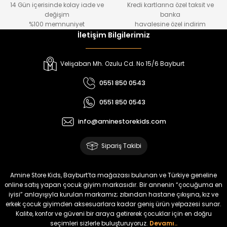
14 Gün içerisinde kolay iade ve
Kredi kartlarına özel taksit ve
₺ 1.000
₺ 800
değişim
banka
₺ 800
₺ 650
%100 memnuniyet
havalesine özel indirim
İletişim Bilgilerimiz
%17
%15
Melra Kız Çocuk Kot Pantolon
Tivon Kız Çocuk 3’lü Takım
Velişaban Mh. Ozulu Cd. No 15/6 Bayburt
Yeni
Yeni
0551 850 0543
₺ 700
₺ 2.750
0551 850 0543
₺ 580
₺ 2.340
info@aminestorekids.com
%22
%22
Koren Kız Çocuk ve Bebek Tayt
Koren Kız Çocuk ve Bebek Tayt
Sipariş Takibi
Yeni
Yeni
₺ 320
₺ 320
Amine Store Kids, Bayburt’ta mağazası bulunan ve Türkiye geneline
₺ 250
₺ 250
online satış yapan çocuk giyim markasıdır. Bir annenin “çocuğuma en
iyisi” anlayışıyla kurulan markamız; zıbından hastane çıkışına, kız ve
erkek çocuk giyimden aksesuarlara kadar geniş ürün yelpazesi sunar.
%22
%22
Kalite, konfor ve güveni bir araya getirerek çocuklar için en doğru
Koren Kız Çocuk ve Bebek Tayt
Koren Kız Çocuk ve Bebek Tayt
seçimleri sizlerle buluşturuyoruz.
Devamı..