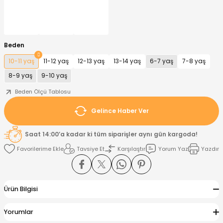
nt
Sweatshirt
ise
Pijama Takımı
Beden
ntolon
-Shirt
k
Salopet
10-11 yaş
11-12 yaş
12-13 yaş
13-14 yaş
6-7 yaş
7-8 yaş
8-9 yaş
9-10 yaş
jama Takımı
Takım
tane Çıkışı ve Zıbın Seti
-shirt
Beden Ölçü Tablosu
lopet
Takım Elbise
ntolon
Takım
Gelince Haber Ver
eatshirt
ek Alt
jama Takımı
ek Alt
Saat 14:00’a kadar ki tüm siparişler aynı gün kargoda!
Tavsiye Et
Karşılaştır
Yorum Yaz
Yazdır
hirt
lopet
Tulum
kım
kımı
Ürün Bilgisi
yt
 Alt
Yorumlar