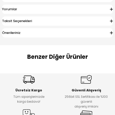
 Alt
lum
Yorumlar
ka ve Taç
Taksit Seçenekleri
lum
Önerileriniz
lek
Benzer Diğer Ürünler
Amine
%27
%14
Dantelya Kız Çocuk Tişört
Puba Unisex Kot 3’lü Takım
Yeni
Yeni
Ücretsiz Kargo
Güvenli Alışveriş
₺ 450
₺ 1.800
Tüm siparişlerinizde
256bit SSL Sertifikası ile %100
₺ 330
₺ 1.550
kargo bedava!
güvenli
alışveriş imkanı
%20
%19