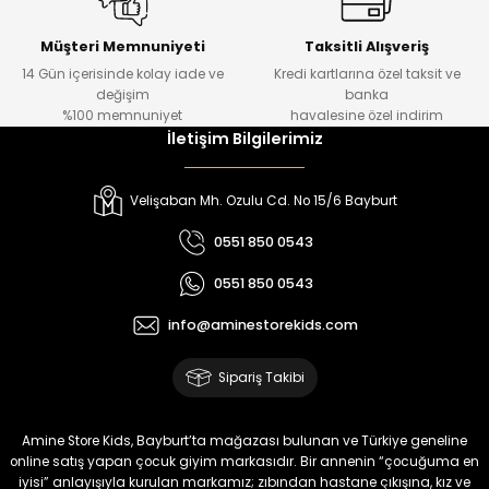
Urban Kız Çocuk Süveterli Tunik Gömlek
Navi Kız Çocuk Kot Pantolon
Yeni
Yeni
Müşteri Memnuniyeti
Taksitli Alışveriş
14 Gün içerisinde kolay iade ve
Kredi kartlarına özel taksit ve
₺ 1.000
₺ 800
değişim
banka
₺ 800
₺ 650
%100 memnuniyet
havalesine özel indirim
İletişim Bilgilerimiz
%17
%15
Melra Kız Çocuk Kot Pantolon
Tivon Kız Çocuk 3’lü Takım
Velişaban Mh. Ozulu Cd. No 15/6 Bayburt
Yeni
Yeni
0551 850 0543
₺ 700
₺ 2.750
0551 850 0543
₺ 580
₺ 2.340
info@aminestorekids.com
%22
%22
Koren Kız Çocuk ve Bebek Tayt
Koren Kız Çocuk ve Bebek Tayt
Sipariş Takibi
Yeni
Yeni
₺ 320
₺ 320
Amine Store Kids, Bayburt’ta mağazası bulunan ve Türkiye geneline
₺ 250
₺ 250
online satış yapan çocuk giyim markasıdır. Bir annenin “çocuğuma en
iyisi” anlayışıyla kurulan markamız; zıbından hastane çıkışına, kız ve