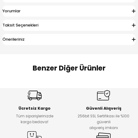
 Alt
lum
Yorumlar
ka ve Taç
Taksit Seçenekleri
lum
Önerileriniz
lek
Benzer Diğer Ürünler
Amine
%27
%14
Dantelya Kız Çocuk Tişört
Puba Unisex Kot 3’lü Takım
Yeni
Yeni
Ücretsiz Kargo
Güvenli Alışveriş
₺ 450
₺ 1.800
Tüm siparişlerinizde
256bit SSL Sertifikası ile %100
₺ 330
₺ 1.550
kargo bedava!
güvenli
alışveriş imkanı
%20
%19