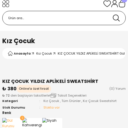
Geri Dön
Geri Dön
Geri Dön
Geri Dön
Geri Dön
k
k
 Ürünleri
iye
 Çorap
iye
tkı, Bere ve Eldiven
Kız Çocuk
dy
 Gömlek
sesuarları
Battaniye
Anasayfa
Kız Çocuk
KIZ ÇOCUK YILDIZ APLİKELİ SWEATSHİRT Gül K
orap
ç Giyim
ı, Bere ve Eldiven
Body
KIZ ÇOCUK YILDIZ APLİKELİ SWEATSHİRT
ise
Kazak
ttaniye
ıtçıtlı Body
₺ 380
Online'a özel fırsat
(0) Yorum
₺ 72
den başlayan taksitlerle!
Taksit Seçenekleri
k
Mont
dy
Çorap ve Patik
Kategori
Kız Çocuk
,
Tüm Ürünler
,
Kız Çocuk Sweatshirt
Stok Durumu
Stokta var
ömlek
Pantolon
ıtlı Body
astane Çıkışı ve Zıbın Seti
Renk
Giyim
Pijama Takımı
rap ve Patik
Pantolon