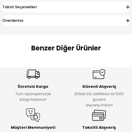
 Alt
lum
Taksit Seçenekleri
ka ve Taç
Önerileriniz
lum
Benzer Diğer Ürünler
lek
Amine
%27
%14
Dantelya Kız Çocuk Tişört
Puba Unisex Kot 3’lü Takım
Yeni
Yeni
Ücretsiz Kargo
Güvenli Alışveriş
₺ 450
₺ 1.800
Tüm siparişlerinizde
256bit SSL Sertifikası ile %100
₺ 330
₺ 1.550
kargo bedava!
güvenli
alışveriş imkanı
%20
%19
Urban Kız Çocuk Süveterli Tunik Gömlek
Navi Kız Çocuk Kot Pantolon
Yeni
Yeni
Müşteri Memnuniyeti
Taksitli Alışveriş