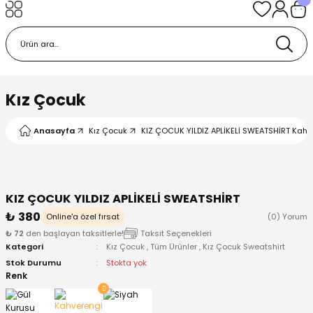
Geri Dön
Geri Dön
Geri Dön
Geri Dön
Geri Dön
k
k
 Ürünleri
iye
 Çorap
iye
tkı, Bere ve Eldiven
Kız Çocuk
dy
 Gömlek
sesuarları
Battaniye
Anasayfa
Kız Çocuk
KIZ ÇOCUK YILDIZ APLİKELİ SWEATSHİRT Kahv
orap
ç Giyim
ı, Bere ve Eldiven
Body
KIZ ÇOCUK YILDIZ APLİKELİ SWEATSHİRT
ise
Kazak
ttaniye
ıtçıtlı Body
₺ 380
Online'a özel fırsat
(0) Yorum
₺ 72
den başlayan taksitlerle!
Taksit Seçenekleri
k
Mont
dy
Çorap ve Patik
Kategori
Kız Çocuk
,
Tüm Ürünler
,
Kız Çocuk Sweatshirt
Stok Durumu
Stokta yok
ömlek
Pantolon
ıtlı Body
astane Çıkışı ve Zıbın Seti
Renk
Giyim
Pijama Takımı
rap ve Patik
Pantolon