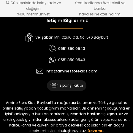
14 Gün içerisinde kolay iade ve
Kredi kartlarına özel taksit ve
₺ 1.000
₺ 800
değişim
banka
₺ 800
₺ 650
%100 memnuniyet
havalesine özel indirim
İletişim Bilgilerimiz
%17
%15
Melra Kız Çocuk Kot Pantolon
Tivon Kız Çocuk 3’lü Takım
Velişaban Mh. Ozulu Cd. No 15/6 Bayburt
Yeni
Yeni
0551 850 0543
₺ 700
₺ 2.750
0551 850 0543
₺ 580
₺ 2.340
info@aminestorekids.com
%22
%22
Koren Kız Çocuk ve Bebek Tayt
Koren Kız Çocuk ve Bebek Tayt
Sipariş Takibi
Yeni
Yeni
₺ 320
₺ 320
Amine Store Kids, Bayburt’ta mağazası bulunan ve Türkiye geneline
₺ 250
₺ 250
online satış yapan çocuk giyim markasıdır. Bir annenin “çocuğuma en
iyisi” anlayışıyla kurulan markamız; zıbından hastane çıkışına, kız ve
erkek çocuk giyimden aksesuarlara kadar geniş ürün yelpazesi sunar.
%22
%22
Kalite, konfor ve güveni bir araya getirerek çocuklar için en doğru
Koren Kız Çocuk ve Bebek Tayt
Koren Kız Çocuk ve Bebek Tayt
seçimleri sizlerle buluşturuyoruz.
Devamı..