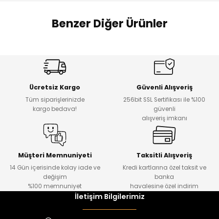
 Alt
lum
Benzer Diğer Ürünler
ka ve Taç
Amine
%27
%14
lum
Dantelya Kız Çocuk Tişört
Puba Unisex Kot 3’lü Takım
Yeni
Yeni
lek
Ücretsiz Kargo
Güvenli Alışveriş
₺ 450
₺ 1.800
Tüm siparişlerinizde
256bit SSL Sertifikası ile %100
₺ 330
₺ 1.550
kargo bedava!
güvenli
alışveriş imkanı
%20
%19
Urban Kız Çocuk Süveterli Tunik Gömlek
Navi Kız Çocuk Kot Pantolon
Yeni
Yeni
Müşteri Memnuniyeti
Taksitli Alışveriş
14 Gün içerisinde kolay iade ve
Kredi kartlarına özel taksit ve
₺ 1.000
₺ 800
değişim
banka
₺ 800
₺ 650
%100 memnuniyet
havalesine özel indirim
İletişim Bilgilerimiz
%17
%15