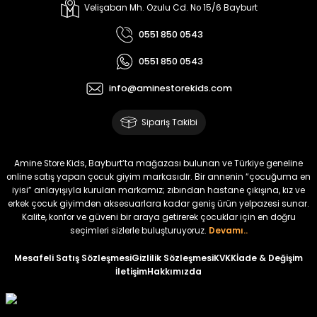
Melra Kız Çocuk Kot Pantolon
Tivon Kız Çocuk 3’lü Takım
Velişaban Mh. Ozulu Cd. No 15/6 Bayburt
Yeni
Yeni
0551 850 0543
₺ 700
₺ 2.750
0551 850 0543
₺ 580
₺ 2.340
info@aminestorekids.com
%22
%22
Koren Kız Çocuk ve Bebek Tayt
Koren Kız Çocuk ve Bebek Tayt
Sipariş Takibi
Yeni
Yeni
₺ 320
₺ 320
Amine Store Kids, Bayburt’ta mağazası bulunan ve Türkiye geneline
₺ 250
₺ 250
online satış yapan çocuk giyim markasıdır. Bir annenin “çocuğuma en
iyisi” anlayışıyla kurulan markamız; zıbından hastane çıkışına, kız ve
erkek çocuk giyimden aksesuarlara kadar geniş ürün yelpazesi sunar.
%22
%22
Kalite, konfor ve güveni bir araya getirerek çocuklar için en doğru
Koren Kız Çocuk ve Bebek Tayt
Koren Kız Çocuk ve Bebek Tayt
seçimleri sizlerle buluşturuyoruz.
Devamı..
Yeni
Yeni
Mesafeli Satış Sözleşmesi
Gizlilik Sözleşmesi
KVKK
İade & Değişim
İletişim
Hakkımızda
₺ 320
₺ 320
₺ 250
₺ 250